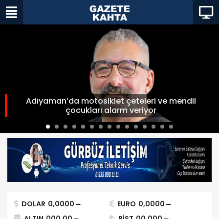
Adıyaman’da motosiklet çeteleri ve mendil
çocukları alarm veriyor
DOLAR
0,0000
EURO
0,0000
ALTIN
000,00
BİST
00.000