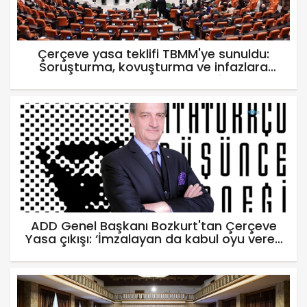
Çerçeve yasa teklifi TBMM'ye sunuldu:
Soruşturma, kovuşturma ve infazlara
erteleme düzenlemesi
ADD Genel Başkanı Bozkurt'tan Çerçeve
Yasa çıkışı: ‘İmzalayan da kabul oyu veren
de yanlış yapar’