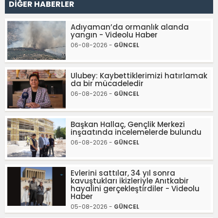
DİĞER HABERLER
Adıyaman’da ormanlık alanda
yangın - Videolu Haber
06-08-2026 -
GÜNCEL
Ulubey: Kaybettiklerimizi hatırlamak
da bir mücadeledir
06-08-2026 -
GÜNCEL
Başkan Hallaç, Gençlik Merkezi
inşaatında incelemelerde bulundu
06-08-2026 -
GÜNCEL
Evlerini sattılar, 34 yıl sonra
kavuştukları ikizleriyle Anıtkabir
hayalini gerçekleştirdiler - Videolu
Haber
05-08-2026 -
GÜNCEL