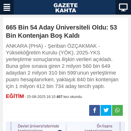
665 Bin 54 Aday Üniversiteli Oldu: 53
Bin Kontenjan Boş Kaldı
ANKARA (PHA) - Şeriban ÖZÇAKMAK -
Yükseköğretim Kurulu (YÖK), 2025-YKS
yerleştirme sonuçlarına ilişkin verileri açıkladı.
Buna göre sınava giren 2 milyon 560 bin 649
adaydan 2 milyon 310 bin 599’unun yerleştirme
puanı hesaplanırken, yaklaşık 840 bin kontenjan
için 1 milyon 412 bin 734 aday tercih yaptı.
EĞİTİM
- 25-08-2025 16:10
407
kez okundu.