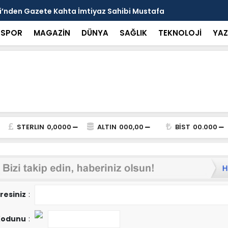
ği’nden Gazete Kahta İmtiyaz Sahibi Mustafa
Şanlıurfa’d
aketi.
Getirin
SPOR
MAGAZİN
DÜNYA
SAĞLIK
TEKNOLOJİ
YAZ
STERLIN
0,0000
ALTIN
000,00
BİST
00.000
resiniz
:
Kodunu
: