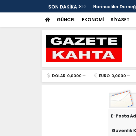
SON DAKİKA
Narinceliler Derne
Kamış’a Teşekkür Pl
GÜNCEL
EKONOMİ
SİYASET
DOLAR
0,0000
EURO
0,0000
E-Posta Ad
Güvenlik 