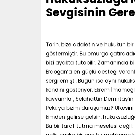
Sevgisinin Gere
Tarih, bize adaletin ve hukukun 
göstermiştir. Bu omurga çatırdadığ
bizi ayakta tutabilir. Zamanında bi
Erdoğan’a en güçlü desteği verenle
sergilemişti. Bugün ise aynı hukuksu
kendini gösteriyor. Ekrem İmamoğlu
kayyumlar, Selahattin Demirtaş’ın yıl
Peki, ya bizim duruşumuz? Ülkesini s
kimden gelirse gelsin, hukuksuzluğ
Bu bir taraf tutma meselesi değil; bu
gelir, başka bir gün bir mahkeme k