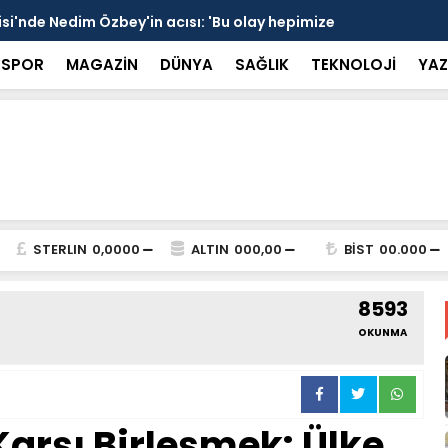
 devrede: 101 yerleşim birimini kapsayan dev su
Prof. Dr. D
şik aşıldı
kırılmayı '
SPOR
MAGAZİN
DÜNYA
SAĞLIK
TEKNOLOJİ
YAZ
STERLIN
0,0000
ALTIN
000,00
BİST
00.000
8593
OKUNMA
arşı Birleşmek: Ülke