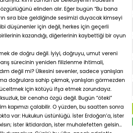
 özgürlüğünü elinden alır. Eğer bugün “Bu bana
ın sıra bize geldiğinde sesimizi duyacak kimseyi
i düşünenler için değil, herkes için geçerli
rilerinin kazandığı, diğerlerinin kaybettiği bir oyun
nmek de doğru değil. İyiyi, doğruyu, umut vereni
rış sürecinin yeniden filizlenme ihtimali,
ım değil mi? Ülkesini sevenler, sadece yanlışları
 Ama doğrulara sahip çıkmak, yanlışları görmezden
 yüceltmek için kötüyü ifşa etmek zorundayız.
ksuzluk, bir cenaha özgü değil. Bugün “öteki”
zim kapımızı çalabilir. O yüzden, bu saatten sonra
kta var: Hukukun üstünlüğü. İster Erdoğan’a, ister
ın; ister iktidardan, ister muhalefetten gelsin...