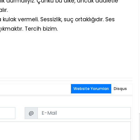
ik durmalıyız. Çünkü bu ülke, ancak adaletle
ır.
kulak vermeli. Sessizlik, suç ortaklığıdır. Ses
kmaktır. Tercih bizim.
Website Yorumları
Disqus
Email
@