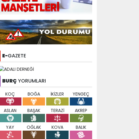
E-
GAZETE
BURÇ
YORUMLARI
KOÇ
BOĞA
İKİZLER
YENGEÇ
ASLAN
BAŞAK
TERAZİ
AKREP
YAY
OĞLAK
KOVA
BALIK