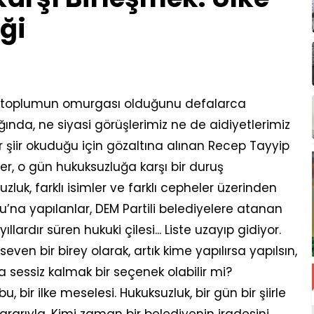
ği
bir toplumun omurgası olduğunu defalarca
ında, ne siyasi görüşlerimiz ne de aidiyetlerimiz
r şiir okuduğu için gözaltına alınan Recep Tayyip
r, o gün hukuksuzluğa karşı bir duruş
zluk, farklı isimler ve farklı cepheler üzerinden
’na yapılanlar, DEM Partili belediyelere atanan
lardır süren hukuki çilesi... Liste uzayıp gidiyor.
even bir birey olarak, artık kime yapılırsa yapılsın,
a sessiz kalmak bir seçenek olabilir mi?
, bir ilke meselesi. Hukuksuzluk, bir gün bir şiirle
ararıyla. Kimi zaman bir belediyenin iradesini