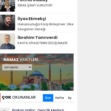
İSRAİL ŞAM'I VURUYOR!
İlyas Ekmekçi
Hukuksuzluğa Karşı Birleşmek: Ülke
Sevgisinin Gereği
İbrahim Tanrıverdi
KAHTA SİYASETİNİN İZDÜŞÜMLERİ
NAMAZ
VAKİTLERİ
ÇOK
OKUNANLAR
Gün
Hafta
Ay
Başkan Hallaç, Gençlik Merkezi