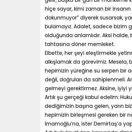
hiçe sayar, kimi zaman bir insanın
dokunmuyor” diyerek susarsak, yar
bulamayız. Adalet, sadece bizim gib
olduğunda anlamlıdır. Aksi halde, bi
tahtasına döner memleket.
Elbette, her şeyi eleştirmekle yeti
alkışlamak da görevimiz. Mesela, ba
hepimizin yüreğine su serpen bir ad
değil, doğruları da sahiplenmeli.
gelmeyi gerektirmez. Aksine, iyiyi
Artık şu gerçeği kabul edelim: Huku
dediğimizin başına gelen, yarın bi
hepimizin birleşmesi gereken bir no
İmamoğlu’na, ister Demirtaş’a yapıls