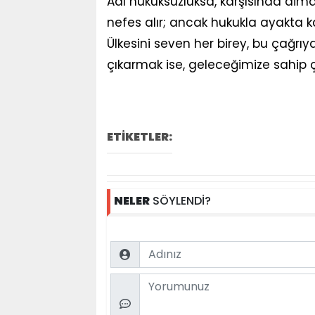
Adı hukuksuzluksa, karşısında dimd
nefes alır; ancak hukukla ayakta kal
Ülkesini seven her birey, bu çağrıya 
çıkarmak ise, geleceğimize sahip çı
ETİKETLER:
NELER
SÖYLENDİ?
Name
Comment