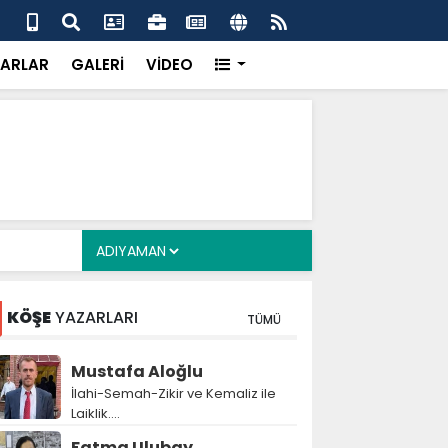
alyan: ‘Fransız Enstitüsü raporu, Adıyaman'daki siyasi
MHP
metroköy' kavramıyla açıklıyor’
yen
ARLAR
GALERİ
VİDEO
KÖŞE
YAZARLARI
TÜMÜ
Mustafa Aloğlu
İlahi-Semah-Zikir ve Kemaliz ile
Laiklik….
Fatma Ulubay