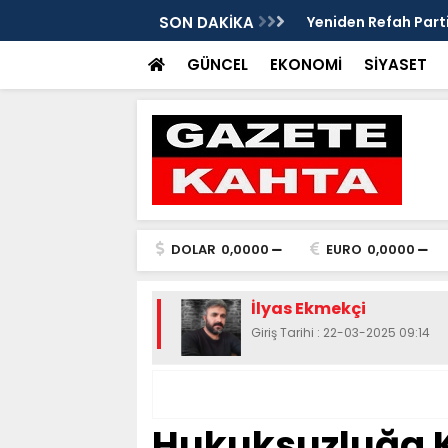
edim Özbey'in acısı: 'Bu olay hepimize
SON DAKİKA
Kozağaç Ana Deposu
projesinde önemli e
GÜNCEL
EKONOMİ
SİYASET
DOLAR
0,0000
EURO
0,0000
İlyas Ekmekçi
Giriş Tarihi : 22-03-2025 09:14
Hukuksuzluğa K