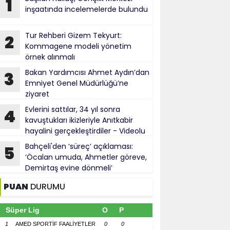
1
inşaatında incelemelerde bulundu
Tur Rehberi Gizem Tekyurt:
2
Kommagene modeli yönetim
örnek alınmalı
Bakan Yardımcısı Ahmet Aydın’dan
3
Emniyet Genel Müdürlüğü’ne
ziyaret
Evlerini sattılar, 34 yıl sonra
4
kavuştukları ikizleriyle Anıtkabir
hayalini gerçekleştirdiler - Videolu
Haber
Bahçeli'den ‘süreç’ açıklaması:
5
‘Öcalan umuda, Ahmetler göreve,
Demirtaş evine dönmeli’
PUAN
DURUMU
Süper Lig
O
P
1
AMED SPORTİF FAALİYETLER
0
0