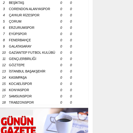
2
BEŞİKTAŞ
0
0
3
CORENDON ALANYASPOR
0
0
4
ÇAYKUR RİZESPOR
0
0
5
ÇORUM
0
0
6
ERZURUMSPOR
0
0
7
EYÜPSPOR
0
0
8
FENERBAHÇE
0
0
9
GALATASARAY
0
0
10
GAZİANTEP FUTBOL KULÜBÜ
0
0
11
GENÇLERBİRLİĞİ
0
0
12
GÖZTEPE
0
0
13
İSTANBUL BAŞAKŞEHİR
0
0
14
KASIMPAŞA
0
0
15
KOCAELİSPOR
0
0
16
KONYASPOR
0
0
17
SAMSUNSPOR
0
0
18
TRABZONSPOR
0
0