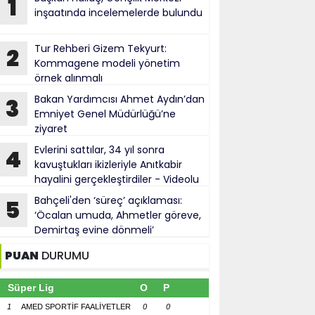
1
inşaatında incelemelerde bulundu
Tur Rehberi Gizem Tekyurt:
2
Kommagene modeli yönetim
örnek alınmalı
Bakan Yardımcısı Ahmet Aydın’dan
3
Emniyet Genel Müdürlüğü’ne
ziyaret
Evlerini sattılar, 34 yıl sonra
4
kavuştukları ikizleriyle Anıtkabir
hayalini gerçekleştirdiler - Videolu
Haber
Bahçeli'den ‘süreç’ açıklaması:
5
‘Öcalan umuda, Ahmetler göreve,
Demirtaş evine dönmeli’
PUAN
DURUMU
Süper Lig
O
P
1
AMED SPORTİF FAALİYETLER
0
0