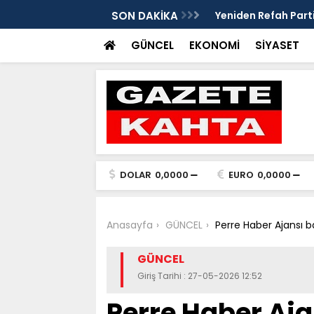
edim Özbey'in acısı: 'Bu olay hepimize
SON DAKİKA
Kozağaç Ana Deposu
projesinde önemli e
GÜNCEL
EKONOMİ
SİYASET
DOLAR
0,0000
EURO
0,0000
Anasayfa
GÜNCEL
Perre Haber Ajansı
GÜNCEL
Giriş Tarihi : 27-05-2026 12:52
Perre Haber Aj