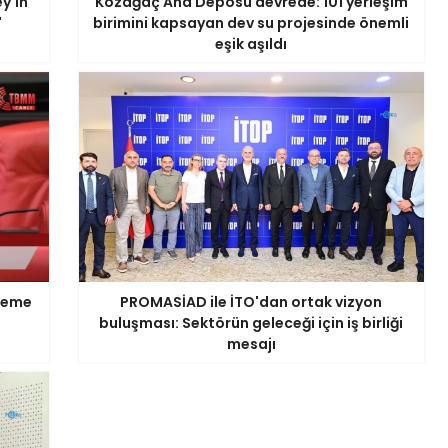
y'in
Kozağaç Ana Deposu devrede: 101 yerleşim
'
birimini kapsayan dev su projesinde önemli
eşik aşıldı
ödeme
PROMASİAD ile İTO'dan ortak vizyon
buluşması: Sektörün geleceği için iş birliği
mesajı