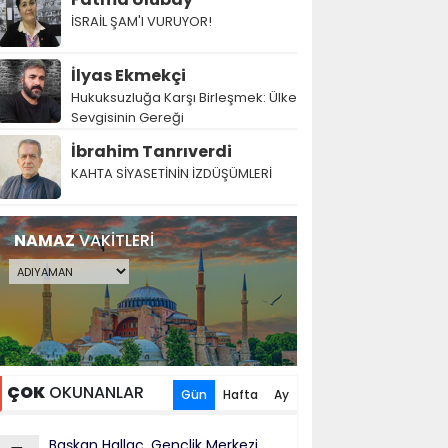
İSRAİL ŞAM'I VURUYOR!
İlyas Ekmekçi
Hukuksuzluğa Karşı Birleşmek: Ülke
Sevgisinin Gereği
İbrahim Tanrıverdi
KAHTA SİYASETİNİN İZDÜŞÜMLERİ
NAMAZ
VAKİTLERİ
ÇOK
OKUNANLAR
Gün
Hafta
Ay
Başkan Hallaç, Gençlik Merkezi