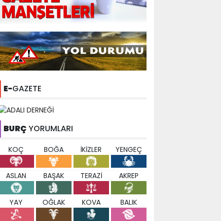
E-
GAZETE
BURÇ
YORUMLARI
KOÇ
BOĞA
İKİZLER
YENGEÇ
ASLAN
BAŞAK
TERAZİ
AKREP
YAY
OĞLAK
KOVA
BALIK