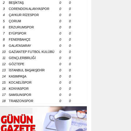
2
BEŞİKTAŞ
0
0
3
CORENDON ALANYASPOR
0
0
4
ÇAYKUR RİZESPOR
0
0
5
ÇORUM
0
0
6
ERZURUMSPOR
0
0
7
EYÜPSPOR
0
0
8
FENERBAHÇE
0
0
9
GALATASARAY
0
0
10
GAZİANTEP FUTBOL KULÜBÜ
0
0
11
GENÇLERBİRLİĞİ
0
0
12
GÖZTEPE
0
0
13
İSTANBUL BAŞAKŞEHİR
0
0
14
KASIMPAŞA
0
0
15
KOCAELİSPOR
0
0
16
KONYASPOR
0
0
17
SAMSUNSPOR
0
0
18
TRABZONSPOR
0
0