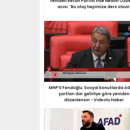
Yeniden Refah Partisi'nde Nedim Özbe
acısı: 'Bu olay hepimize ders olsun
MHP’li Fendoğlu: Sosyal konutlarda 
şartları dar gelirliye göre yeniden
düzenlensin - Videolu Haber