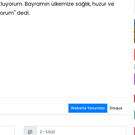
utluyorum. Bayramın ülkemize sağlık, huzur ve
yorum" dedi.
Website Yorumları
Disqus
Email
@