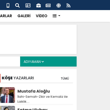
alyan: ‘Fransız Enstitüsü raporu, Adıyaman'daki siyasi
MHP
metroköy' kavramıyla açıklıyor’
yen
ARLAR
GALERİ
VİDEO
KÖŞE
YAZARLARI
TÜMÜ
Mustafa Aloğlu
İlahi-Semah-Zikir ve Kemaliz ile
Laiklik….
Fatma Ulubay