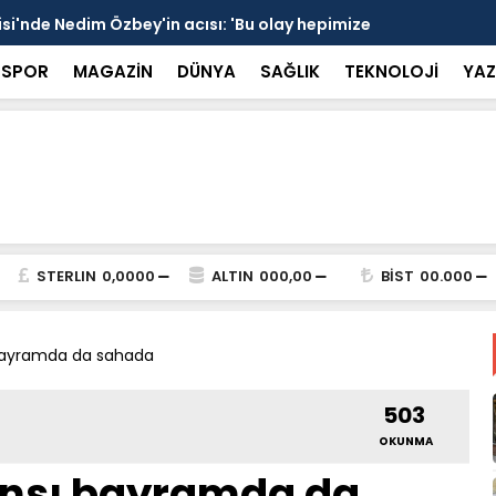
 devrede: 101 yerleşim birimini kapsayan dev su
Prof. Dr. D
şik aşıldı
kırılmayı '
SPOR
MAGAZİN
DÜNYA
SAĞLIK
TEKNOLOJİ
YAZ
STERLIN
0,0000
ALTIN
000,00
BİST
00.000
 bayramda da sahada
503
OKUNMA
ansı bayramda da