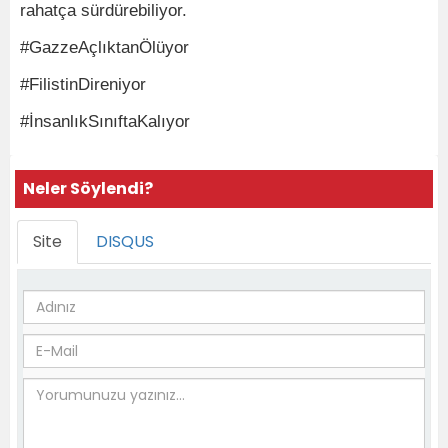
rahatça sürdürebiliyor.
#GazzeAçlıktanÖlüyor
#FilistinDireniyor
#İnsanlıkSınıftaKalıyor
Neler Söylendi?
Site
DISQUS