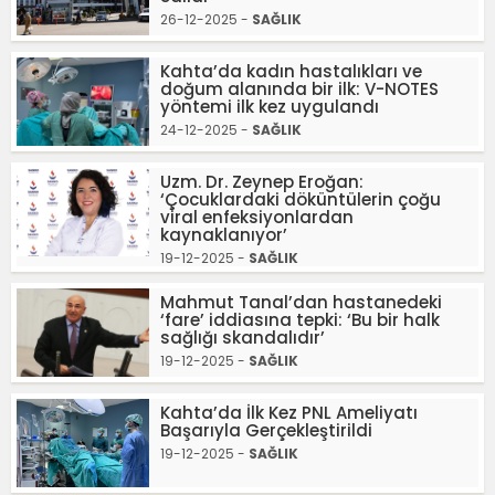
26-12-2025 -
SAĞLIK
Kahta’da kadın hastalıkları ve
doğum alanında bir ilk: V-NOTES
yöntemi ilk kez uygulandı
24-12-2025 -
SAĞLIK
Uzm. Dr. Zeynep Eroğan:
‘Çocuklardaki döküntülerin çoğu
viral enfeksiyonlardan
kaynaklanıyor’
19-12-2025 -
SAĞLIK
Mahmut Tanal’dan hastanedeki
‘fare’ iddiasına tepki: ‘Bu bir halk
sağlığı skandalıdır’
19-12-2025 -
SAĞLIK
Kahta’da İlk Kez PNL Ameliyatı
Başarıyla Gerçekleştirildi
19-12-2025 -
SAĞLIK