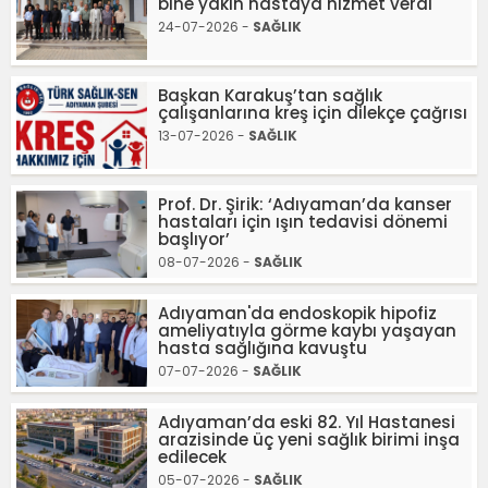
bine yakın hastaya hizmet verdi
24-07-2026 -
SAĞLIK
Başkan Karakuş’tan sağlık
çalışanlarına kreş için dilekçe çağrısı
13-07-2026 -
SAĞLIK
Prof. Dr. Şirik: ‘Adıyaman’da kanser
hastaları için ışın tedavisi dönemi
başlıyor’
08-07-2026 -
SAĞLIK
Adıyaman'da endoskopik hipofiz
ameliyatıyla görme kaybı yaşayan
hasta sağlığına kavuştu
07-07-2026 -
SAĞLIK
Adıyaman’da eski 82. Yıl Hastanesi
arazisinde üç yeni sağlık birimi inşa
edilecek
05-07-2026 -
SAĞLIK