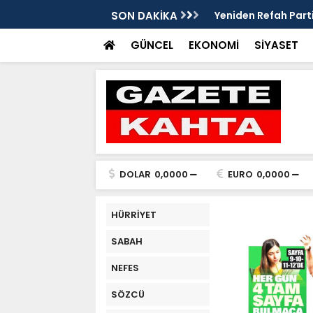
edim Özbey'in acısı: 'Bu olay hepimize
SON DAKİKA
Kozağaç Ana Deposu
projesinde önemli e
GÜNCEL
EKONOMİ
SİYASET
DOLAR
0,0000
EURO
0,0000
HÜRRİYET
SABAH
NEFES
SÖZCÜ