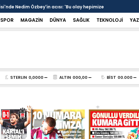
 devrede: 101 yerleşim birimini kapsayan dev su
Prof. Dr. D
şik aşıldı
kırılmayı '
SPOR
MAGAZİN
DÜNYA
SAĞLIK
TEKNOLOJİ
YAZ
STERLIN
0,0000
ALTIN
000,00
BİST
00.000