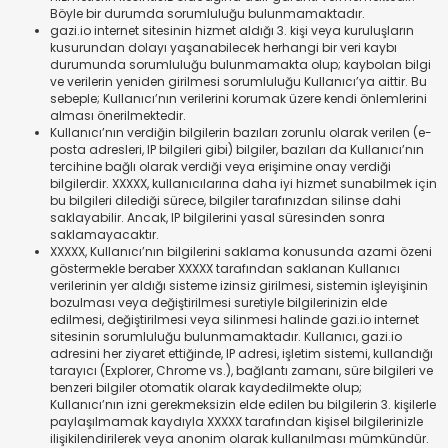
Böyle bir durumda sorumluluğu bulunmamaktadır.
gazi.io internet sitesinin hizmet aldığı 3. kişi veya kuruluşların
kusurundan dolayı yaşanabilecek herhangi bir veri kaybı
durumunda sorumluluğu bulunmamakta olup; kaybolan bilgi
ve verilerin yeniden girilmesi sorumluluğu Kullanıcı’ya aittir. Bu
sebeple; Kullanıcı’nın verilerini korumak üzere kendi önlemlerini
alması önerilmektedir.
Kullanıcı’nın verdiğin bilgilerin bazıları zorunlu olarak verilen (e-
posta adresleri, IP bilgileri gibi) bilgiler, bazıları da Kullanıcı’nın
tercihine bağlı olarak verdiği veya erişimine onay verdiği
bilgilerdir. XXXXX, kullanıcılarına daha iyi hizmet sunabilmek için
bu bilgileri dilediği sürece, bilgiler tarafınızdan silinse dahi
saklayabilir. Ancak, IP bilgilerini yasal süresinden sonra
saklamayacaktır.
XXXXX, Kullanıcı’nın bilgilerini saklama konusunda azami özeni
göstermekle beraber XXXXX tarafından saklanan Kullanıcı
verilerinin yer aldığı sisteme izinsiz girilmesi, sistemin işleyişinin
bozulması veya değiştirilmesi suretiyle bilgilerinizin elde
edilmesi, değiştirilmesi veya silinmesi halinde gazi.io internet
sitesinin sorumluluğu bulunmamaktadır. Kullanıcı, gazi.io
adresini her ziyaret ettiğinde, IP adresi, işletim sistemi, kullandığı
tarayıcı (Explorer, Chrome vs.), bağlantı zamanı, süre bilgileri ve
benzeri bilgiler otomatik olarak kaydedilmekte olup;
Kullanıcı’nın izni gerekmeksizin elde edilen bu bilgilerin 3. kişilerle
paylaşılmamak kaydıyla XXXXX tarafından kişisel bilgilerinizle
ilişikilendirilerek veya anonim olarak kullanılması mümkündür.