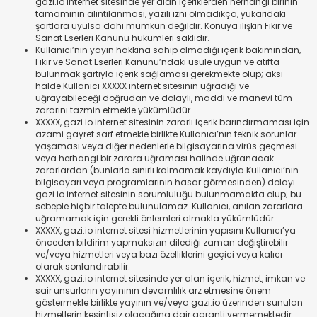
gazi.io internet sitesinde yer alan içeriklerden herhangi birinin
tamamının alıntılanması, yazılı izni olmadıkça, yukarıdaki
şartlara uyulsa dahi mümkün değildir. Konuya ilişkin Fikir ve
Sanat Eserleri Kanunu hükümleri saklıdır.
Kullanıcı’nın yayın hakkına sahip olmadığı içerik bakımından,
Fikir ve Sanat Eserleri Kanunu’ndaki usule uygun ve atıfta
bulunmak şartıyla içerik sağlaması gerekmekte olup; aksi
halde Kullanıcı XXXXX internet sitesinin uğradığı ve
uğrayabileceği doğrudan ve dolaylı, maddi ve manevi tüm
zararını tazmin etmekle yükümlüdür.
XXXXX, gazi.io internet sitesinin zararlı içerik barındırmaması için
azami gayret sarf etmekle birlikte Kullanıcı’nın teknik sorunlar
yaşaması veya diğer nedenlerle bilgisayarına virüs geçmesi
veya herhangi bir zarara uğraması halinde uğranacak
zararlardan (bunlarla sınırlı kalmamak kaydıyla Kullanıcı’nın
bilgisayarı veya programlarının hasar görmesinden) dolayı
gazi.io internet sitesinin sorumluluğu bulunmamakta olup; bu
sebeple hiçbir talepte bulunulamaz. Kullanıcı, anılan zararlara
uğramamak için gerekli önlemleri almakla yükümlüdür.
XXXXX, gazi.io internet sitesi hizmetlerinin yapısını Kullanıcı’ya
önceden bildirim yapmaksızın dilediği zaman değiştirebilir
ve/veya hizmetleri veya bazı özelliklerini geçici veya kalıcı
olarak sonlandırabilir.
XXXXX, gazi.io internet sitesinde yer alan içerik, hizmet, imkan ve
sair unsurların yayınının devamlılık arz etmesine önem
göstermekle birlikte yayının ve/veya gazi.io üzerinden sunulan
hizmetlerin kesintisiz olacağına dair garanti vermemektedir.