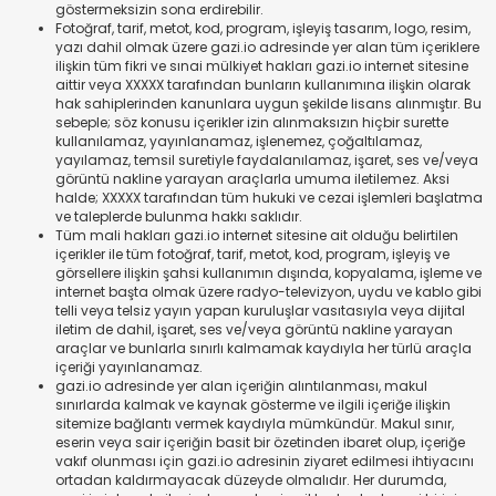
göstermeksizin sona erdirebilir.
Fotoğraf, tarif, metot, kod, program, işleyiş tasarım, logo, resim,
yazı dahil olmak üzere gazi.io adresinde yer alan tüm içeriklere
ilişkin tüm fikri ve sınai mülkiyet hakları gazi.io internet sitesine
aittir veya XXXXX tarafından bunların kullanımına ilişkin olarak
hak sahiplerinden kanunlara uygun şekilde lisans alınmıştır. Bu
sebeple; söz konusu içerikler izin alınmaksızın hiçbir surette
kullanılamaz, yayınlanamaz, işlenemez, çoğaltılamaz,
yayılamaz, temsil suretiyle faydalanılamaz, işaret, ses ve/veya
görüntü nakline yarayan araçlarla umuma iletilemez. Aksi
halde; XXXXX tarafından tüm hukuki ve cezai işlemleri başlatma
ve taleplerde bulunma hakkı saklıdır.
Tüm mali hakları gazi.io internet sitesine ait olduğu belirtilen
içerikler ile tüm fotoğraf, tarif, metot, kod, program, işleyiş ve
görsellere ilişkin şahsi kullanımın dışında, kopyalama, işleme ve
internet başta olmak üzere radyo-televizyon, uydu ve kablo gibi
telli veya telsiz yayın yapan kuruluşlar vasıtasıyla veya dijital
iletim de dahil, işaret, ses ve/veya görüntü nakline yarayan
araçlar ve bunlarla sınırlı kalmamak kaydıyla her türlü araçla
içeriği yayınlanamaz.
gazi.io adresinde yer alan içeriğin alıntılanması, makul
sınırlarda kalmak ve kaynak gösterme ve ilgili içeriğe ilişkin
sitemize bağlantı vermek kaydıyla mümkündür. Makul sınır,
eserin veya sair içeriğin basit bir özetinden ibaret olup, içeriğe
vakıf olunması için gazi.io adresinin ziyaret edilmesi ihtiyacını
ortadan kaldırmayacak düzeyde olmalıdır. Her durumda,