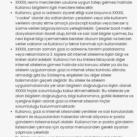
XXXXX, resmi mercilerden usulüne uygun talep gelmesi halinde
Kullanıcı bilgilerini ilgili mercilere iletecektir.
Kullanıcı, gazi.io adresini ziyaret ettiği süre boyunca XXXXX,
“cookie” olarak da adlandırılan çerezlerin veya site kullanım
verilerini analiz etme amaçlı javascript kodları veya benzer iz
sürme verileri bilgisayarınıza yerleştirilebilir. Çerezler basit metin
dosyalarından ibaret olup, kimlik ve sair özel bilgiler içermez, bu
nevi kişisel bilgi içermemekle beraber oturum bilgileri ve benzeri
veriler saklanır ve Kullanıcı’yı tekrar tanımak için kullanılabilir.
XXXXX, zaman zaman gazi.io adresine, tanıtım postalarına
veya reklamlarına 3. kişilere ait internet sitelerine ilişkin bilgi ve
linkleri dahil edebilir. Kullanıcı’nın bu linklere tıklayarak diğer
internet sitelerine girmesi halinde söz konusu siteler ya da bu
sitelerin uygulamaları gazi.io internet sitesi kontrolü altında
olmadığı gibi bu Sözleşme, erişebilen bu diğer siteler
bakımından geçerli değildir. Bu siteler ile sitelerin
uygulamalarında yer alan bilgilerin doğruluğuna ilişkin olarak
XXXXX hiçbir sorumluluğu kabul etmemektedir. Bu sitelerde yer
alan bilgilerin doğruluğuna, bilgi kullanımına, gizlilik ilkelerine ve
içeriğine ilişkin olarak gazi.io internet sitesinin hiçbir
sorumluluğu bulunmamaktadır.
Kullanıcı, gazi.io internet sitesindeki yenilikler ve sair konulardaki
reklam ile duyurulardan haberdar olmak istiyorsa e-posta
gönderim listesine kayıt olabilir. Kullanıcı’nın e-posta gönderim
listesinden çıkması için ayarlar menüsünden gerekli ayarları
yapması yeterlidir.