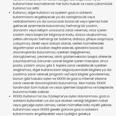
kullanımdan kaynaklanan her türlü hukuki ve cezai yükümlülük
Kullanıcı’ya aittir.
Kullanıcı, diğer kullanıcı ve üyelerin gazi.io adresini
kullanmasını engelleyecek ya da zorlaştıracak veya
veritabanlarını ya da sunucuları bozacak veya işlemez hale
getirecek eylemlerde bulunamaz, herhangi bir yazılım,
donanım veya iletişim unsuruna zarar veremez, virüs içeren
yazılım veya başka bir bilgisayar kodu, dosya oluşturamaz,
yetkisi olmayan herhangi bir sisteme, dataya, şifreye ulaşmaya
çalışamaz, direkt veya dolaylı olarak, verilen hizmetlerdeki
algoritmaları ve kodları deşifre edecek, işlevlerini bozacak
davranışlarda bulunamaz, içerikleri değiştiremez,
dönüştüremez, çeviremez, alıntı göstermeksizin başka sitelerde
yayınlayamaz, kanunen yasak bilgiler içeren mesajlar, zincir
posta, yazılım virüsü gibi 3. kişilere zarar verebilecek içerikleri
dağıtamaz, diğer kullanıcıların bilgisayarındaki bilgilere ya da
yazılıma zarar verecek program ve/veya bilgiler gönderemez,
bunun gibi hukuka aykırı ve XXXXX ile gazi.io internet sitesine
zarar verecek davranışlarda bulunamaz. Aksi halde; XXXXX
tarafından tüm hukuki ve cezai işlemleri başlatma ve taleplerde
bulunma hakkı saklıdır.
XXXXX, Kullanıcı’nın bu Sözleşme’ye aykırı davranması, gazi.io
adresini kullanırken ya da üye olurken verdiği bilgilerin hatalı
veya gerçeğe aykırı olması, verilen hizmetleri kötü niyetli şekilde
kullanması veya XXXXX gerekli görürse gazi.io adresini
kullanmasını engelleyebilir veya üyeliğini gerekçe