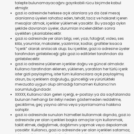
talepte bulunamayacağını gayrikabili rücu biçimde kabul
etmiştir.
gazi.io adresinde herkese açık alanlara ya da özel mesaj
alanlarına üyeleri rahatsız eden, tehdit, taciz ve hakaret içeren
mesajlar atmak, içerikler yüklemek yasaktır. Bu yasağa aykırı
şekilde davranan üyeler, durumları incelendikten sonra
üyelikten çıkarılabilecektir.
gazi.io adresinde yer alan bilgi, veri, yazı, fotoğraf, video, ses
klibi, yorumlar, makaleler, yazılımlar, kodlar, grafikler kısaca
“içerik” olarak anılacak olup; bu içerikler, gazi.io adresine üyeler
tarafından girilebileceği gibi gazi.io editörleri tarafından da
girilebilecektir.
gazi.io adresine yüklenen içerikler doğru ve güncel olmalıdır.
Kullanıcı tarafından eklenen, yüklenen, yaratılan her türlü içerik
ister gizli paylaşılmış, ister tüm kullanıcılara açık paylaşılmış
olsun, bu içeriklerin doğruluğu, güncelliği ve yürürlükteki
mevzuata uygun olup olmadığı tamamen Kullanıcı’nın
sorumluluğundadır.
XXXXX, Kullanıcı’dan gelen içeriği, e-postayı ya da sayfalarında
bulunan herhangi bir iletiyi neden göstermeden reddetme,
geciktirme, geç yayına alma veya yayınlamama hakkına
sahiptir.
gazi.io adresinde sunulan hizmetleri kullanmak dışında, gazi.io
adresinde yer alan içerikleri başka amaçlar için kullanmak,
taklit etmek, değiştirmek, dağıtımını yapmak veya depolamak
yasaktır. Kullanıcı, gazi.io adresinde yer alan içerikleri satamaz,