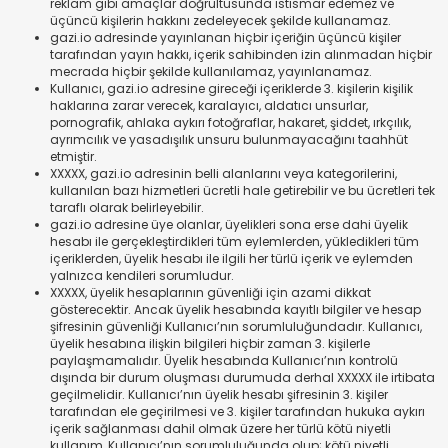
reklam gibi amaçlar doğrultusunda istismar edemez ve
üçüncü kişilerin hakkını zedeleyecek şekilde kullanamaz.
gazi.io adresinde yayınlanan hiçbir içeriğin üçüncü kişiler
tarafından yayın hakkı, içerik sahibinden izin alınmadan hiçbir
mecrada hiçbir şekilde kullanılamaz, yayınlanamaz.
Kullanıcı, gazi.io adresine gireceği içeriklerde 3. kişilerin kişilik
haklarına zarar verecek, karalayıcı, aldatıcı unsurlar,
pornografik, ahlaka aykırı fotoğraflar, hakaret, şiddet, ırkçılık,
ayrımcılık ve yasadışılık unsuru bulunmayacağını taahhüt
etmiştir.
XXXXX, gazi.io adresinin belli alanlarını veya kategorilerini,
kullanılan bazı hizmetleri ücretli hale getirebilir ve bu ücretleri tek
taraflı olarak belirleyebilir.
gazi.io adresine üye olanlar, üyelikleri sona erse dahi üyelik
hesabı ile gerçekleştirdikleri tüm eylemlerden, yükledikleri tüm
içeriklerden, üyelik hesabı ile ilgili her türlü içerik ve eylemden
yalnızca kendileri sorumludur.
XXXXX, üyelik hesaplarının güvenliği için azami dikkat
gösterecektir. Ancak üyelik hesabında kayıtlı bilgiler ve hesap
şifresinin güvenliği Kullanıcı’nın sorumluluğundadır. Kullanıcı,
üyelik hesabına ilişkin bilgileri hiçbir zaman 3. kişilerle
paylaşmamalıdır. Üyelik hesabında Kullanıcı’nın kontrolü
dışında bir durum oluşması durumuda derhal XXXXX ile irtibata
geçilmelidir. Kullanıcı’nın üyelik hesabı şifresinin 3. kişiler
tarafından ele geçirilmesi ve 3. kişiler tarafından hukuka aykırı
içerik sağlanması dahil olmak üzere her türlü kötü niyetli
kullanım, Kullanıcı’nın sorumluluğunda olup; kötü niyetli