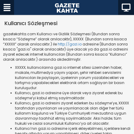
Kullanıcı Sözleşmesi
gazetekahta.com Kullanıcı ve Gizlilik Sözleşmesi (Bundan sonra
kısaca “Sözleşme” olarak anılacaktır), XXXXX (Bundan sonra kısaca
“XXXXX” olarak anılacaktır.) ile
http://gazi.io
adresine (Bundan sonra
kısaca "gazi.io" olarak anılacaktır) üye olacak ya da gazi.io adresini
ziyaret edecek internet kullanıcıları (Bundan sonra kısaca “Kullanıcı”
olarak anılacaktır.) arasında akdedilmiştir.
XXXXX; kullanıcılarına gazi.io internet sitesi üzerinden haber,
makale, multimedya yayını yapan, şehir rehberi servislerini
kullanıcıları ile paylaşan, üyelerinin yorum yazabilecekleri ve
tartışma yapabilecekleri elektronik ortam sağlayan bir basın
kuruluşudur.
Kullanıcı, gazi.io adresine üye olarak veya ziyaret ederek bu
sözleşme’yi kabul etmiş sayılmaktadır.
Kullanıcı, gazi.io adresini ziyaret ederken bu sözleşme’ye, XXXXX
tarafından yayınlanan ve yayınlanacak olan diğer her türlü
kullanım koşuluna ve Türkiye Cumhuriyeti mevzuatına uygun
davranmayı taahhüt etmiş sayılmaktadır. Aksi halde; tüm
hukuki ve cezai sorumluluk Kullanıcı’ya ait olacaktır.
Kullanıcı’nın gazi.io adresine içerik ekleyebilmesi, içeriklere kendi
hesabı altında yorum yapabilmesi, diğer üyeleri takip