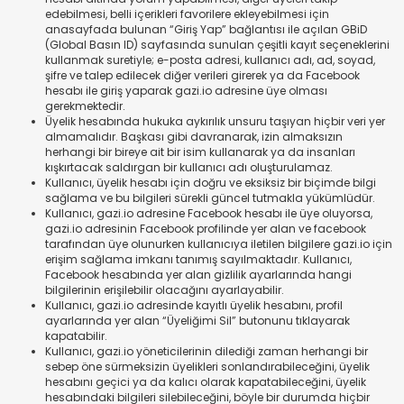
edebilmesi, belli içerikleri favorilere ekleyebilmesi için
anasayfada bulunan “Giriş Yap” bağlantısı ile açılan GBiD
(Global Basın ID) sayfasında sunulan çeşitli kayıt seçeneklerini
kullanmak suretiyle; e-posta adresi, kullanıcı adı, ad, soyad,
şifre ve talep edilecek diğer verileri girerek ya da Facebook
hesabı ile giriş yaparak gazi.io adresine üye olması
gerekmektedir.
Üyelik hesabında hukuka aykırılık unsuru taşıyan hiçbir veri yer
almamalıdır. Başkası gibi davranarak, izin almaksızın
herhangi bir bireye ait bir isim kullanarak ya da insanları
kışkırtacak saldırgan bir kullanıcı adı oluşturulamaz.
Kullanıcı, üyelik hesabı için doğru ve eksiksiz bir biçimde bilgi
sağlama ve bu bilgileri sürekli güncel tutmakla yükümlüdür.
Kullanıcı, gazi.io adresine Facebook hesabı ile üye oluyorsa,
gazi.io adresinin Facebook profilinde yer alan ve facebook
tarafından üye olunurken kullanıcıya iletilen bilgilere gazi.io için
erişim sağlama imkanı tanımış sayılmaktadır. Kullanıcı,
Facebook hesabında yer alan gizlilik ayarlarında hangi
bilgilerinin erişilebilir olacağını ayarlayabilir.
Kullanıcı, gazi.io adresinde kayıtlı üyelik hesabını, profil
ayarlarında yer alan “Üyeliğimi Sil” butonunu tıklayarak
kapatabilir.
Kullanıcı, gazi.io yöneticilerinin dilediği zaman herhangi bir
sebep öne sürmeksizin üyelikleri sonlandırabileceğini, üyelik
hesabını geçici ya da kalıcı olarak kapatabileceğini, üyelik
hesabındaki bilgileri silebileceğini, böyle bir durumda hiçbir