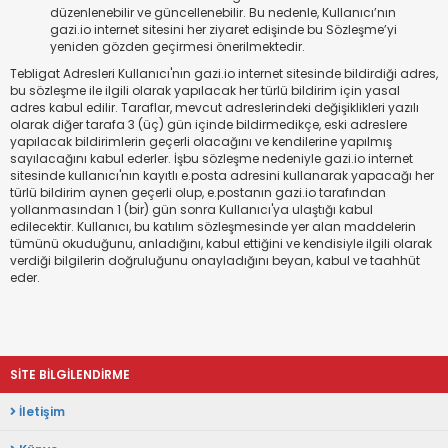
düzenlenebilir ve güncellenebilir. Bu nedenle, Kullanıcı’nın
gazi.io internet sitesini her ziyaret edişinde bu Sözleşme’yi
yeniden gözden geçirmesi önerilmektedir.
Tebligat Adresleri Kullanıcı'nın gazi.io internet sitesinde bildirdiği adres,
bu sözleşme ile ilgili olarak yapılacak her türlü bildirim için yasal
adres kabul edilir. Taraflar, mevcut adreslerindeki değişiklikleri yazılı
olarak diğer tarafa 3 (üç) gün içinde bildirmedikçe, eski adreslere
yapılacak bildirimlerin geçerli olacağını ve kendilerine yapılmış
sayılacağını kabul ederler. İşbu sözleşme nedeniyle gazi.io internet
sitesinde kullanıcı'nın kayıtlı e.posta adresini kullanarak yapacağı her
türlü bildirim aynen geçerli olup, e.postanın gazi.io tarafından
yollanmasından 1 (bir) gün sonra Kullanıcı'ya ulaştığı kabul
edilecektir. Kullanıcı, bu katılım sözleşmesinde yer alan maddelerin
tümünü okuduğunu, anladığını, kabul ettiğini ve kendisiyle ilgili olarak
verdiği bilgilerin doğruluğunu onayladığını beyan, kabul ve taahhüt
eder.
SİTE BİLGİLENDİRME
İletişim