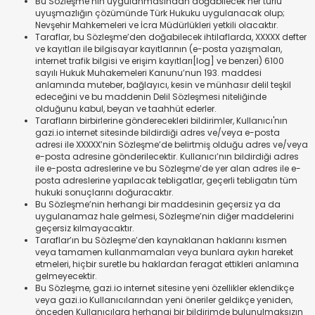
Bu Sözleşme’nin uygulanmasından doğabilecek her türlü
uyuşmazlığın çözümünde Türk Hukuku uygulanacak olup;
Nevşehir Mahkemeleri ve İcra Müdürlükleri yetkili olacaktır.
Taraflar, bu Sözleşme’den doğabilecek ihtilaflarda, XXXXX defter
ve kayıtları ile bilgisayar kayıtlarının (e-posta yazışmaları,
internet trafik bilgisi ve erişim kayıtları[log] ve benzeri) 6100
sayılı Hukuk Muhakemeleri Kanunu’nun 193. maddesi
anlamında muteber, bağlayıcı, kesin ve münhasır delil teşkil
edeceğini ve bu maddenin Delil Sözleşmesi niteliğinde
olduğunu kabul, beyan ve taahhüt ederler.
Tarafların birbirlerine gönderecekleri bildirimler, Kullanıcı'nın
gazi.io internet sitesinde bildirdiği adres ve/veya e-posta
adresi ile XXXXX’nin Sözleşme’de belirtmiş olduğu adres ve/veya
e-posta adresine gönderilecektir. Kullanıcı’nın bildirdiği adres
ile e-posta adreslerine ve bu Sözleşme’de yer alan adres ile e-
posta adreslerine yapılacak tebligatlar, geçerli tebligatın tüm
hukuki sonuçlarını doğuracaktır.
Bu Sözleşme’nin herhangi bir maddesinin geçersiz ya da
uygulanamaz hale gelmesi, Sözleşme’nin diğer maddelerini
geçersiz kılmayacaktır.
Taraflar’ın bu Sözleşme’den kaynaklanan haklarını kısmen
veya tamamen kullanmamaları veya bunlara aykırı hareket
etmeleri, hiçbir suretle bu haklardan feragat ettikleri anlamına
gelmeyecektir.
Bu Sözleşme, gazi.io internet sitesine yeni özellikler eklendikçe
veya gazi.io Kullanıcılarından yeni öneriler geldikçe yeniden,
önceden Kullanıcılara herhangi bir bildirimde bulunulmaksızın