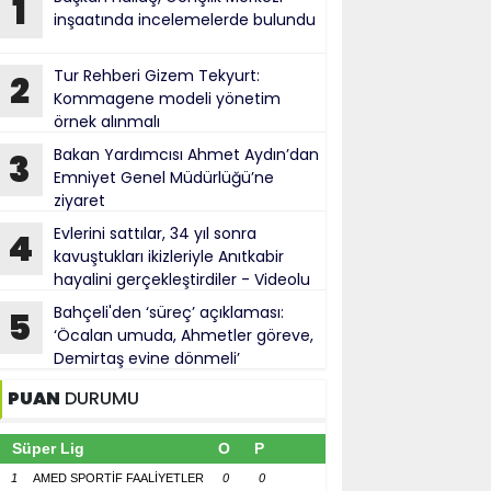
1
inşaatında incelemelerde bulundu
Tur Rehberi Gizem Tekyurt:
2
Kommagene modeli yönetim
örnek alınmalı
Bakan Yardımcısı Ahmet Aydın’dan
3
Emniyet Genel Müdürlüğü’ne
ziyaret
Evlerini sattılar, 34 yıl sonra
4
kavuştukları ikizleriyle Anıtkabir
hayalini gerçekleştirdiler - Videolu
Haber
Bahçeli'den ‘süreç’ açıklaması:
5
‘Öcalan umuda, Ahmetler göreve,
Demirtaş evine dönmeli’
PUAN
DURUMU
Süper Lig
O
P
1
AMED SPORTİF FAALİYETLER
0
0