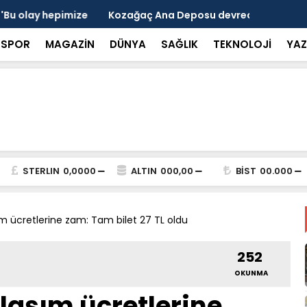
 devrede: 101 yerleşim birimini kapsayan dev su
Prof. Dr. D
şik aşıldı
kırılmayı '
SPOR
MAGAZİN
DÜNYA
SAĞLIK
TEKNOLOJİ
YAZ
STERLIN
0,0000
ALTIN
000,00
BİST
00.000
 ücretlerine zam: Tam bilet 27 TL oldu
252
OKUNMA
aşım ücretlerine