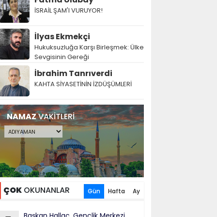
İSRAİL ŞAM'I VURUYOR!
İlyas Ekmekçi
Hukuksuzluğa Karşı Birleşmek: Ülke
Sevgisinin Gereği
İbrahim Tanrıverdi
KAHTA SİYASETİNİN İZDÜŞÜMLERİ
NAMAZ
VAKİTLERİ
ÇOK
OKUNANLAR
Gün
Hafta
Ay
Başkan Hallaç, Gençlik Merkezi