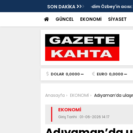
edim Özbey'in acısı: 'Bu olay hepimize
SON DAKİKA
Kozağaç Ana Deposu
projesinde önemli e
GÜNCEL
EKONOMİ
SİYASET
DOLAR
0,0000
EURO
0,0000
Anasayfa
EKONOMİ
Adıyaman’da ulaşım
EKONOMİ
Giriş Tarihi : 01-06-2026 14:17
Adıyaman’da ul