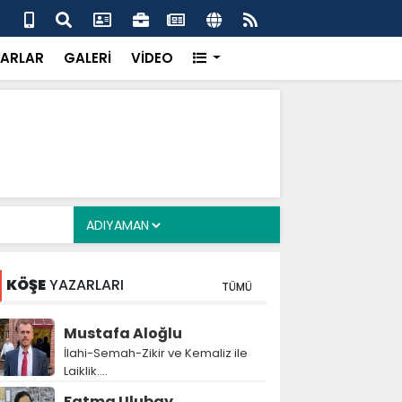
alyan: ‘Fransız Enstitüsü raporu, Adıyaman'daki siyasi
MHP
metroköy' kavramıyla açıklıyor’
yen
ARLAR
GALERİ
VİDEO
KÖŞE
YAZARLARI
TÜMÜ
Mustafa Aloğlu
İlahi-Semah-Zikir ve Kemaliz ile
Laiklik….
Fatma Ulubay