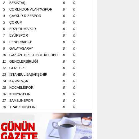
2
BEŞİKTAŞ
0
0
3
CORENDON ALANYASPOR
0
0
4
ÇAYKUR RİZESPOR
0
0
5
ÇORUM
0
0
6
ERZURUMSPOR
0
0
7
EYÜPSPOR
0
0
8
FENERBAHÇE
0
0
9
GALATASARAY
0
0
10
GAZİANTEP FUTBOL KULÜBÜ
0
0
11
GENÇLERBİRLİĞİ
0
0
12
GÖZTEPE
0
0
13
İSTANBUL BAŞAKŞEHİR
0
0
14
KASIMPAŞA
0
0
15
KOCAELİSPOR
0
0
16
KONYASPOR
0
0
17
SAMSUNSPOR
0
0
18
TRABZONSPOR
0
0