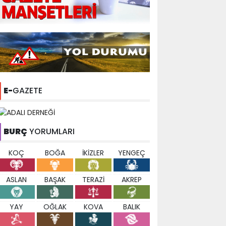
E-
GAZETE
BURÇ
YORUMLARI
KOÇ
BOĞA
İKİZLER
YENGEÇ
ASLAN
BAŞAK
TERAZİ
AKREP
YAY
OĞLAK
KOVA
BALIK