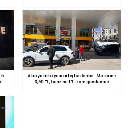
ark
Akaryakıtta yeni artış beklentisi: Motorine
r
3,90 TL, benzine 1 TL zam gündemde