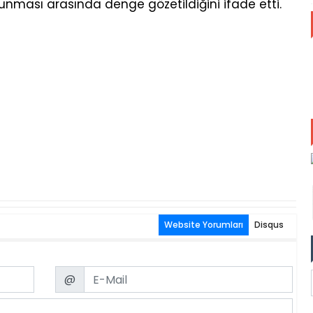
korunması arasında denge gözetildiğini ifade etti.
Website Yorumları
Disqus
Email
@