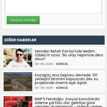
DİĞER HABERLER
Yeniden Refah Partisi'nde Nedim
Özbey'in acısı: 'Bu olay hepimize ders
olsun'
06-08-2026 -
GÜNCEL
Kozağaç Ana Deposu devrede: 101
yerleşim birimini kapsayan dev su
projesinde önemli eşik aşıldı
06-08-2026 -
GÜNCEL
MHP’li Fendoğlu: Sosyal konutlarda
ödeme şartları dar gelirliye göre
yeniden düzenlensin - Videolu Haber