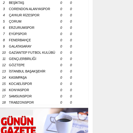
2
BEŞİKTAŞ
0
0
3
CORENDON ALANYASPOR
0
0
4
ÇAYKUR RİZESPOR
0
0
5
ÇORUM
0
0
6
ERZURUMSPOR
0
0
7
EYÜPSPOR
0
0
8
FENERBAHÇE
0
0
9
GALATASARAY
0
0
10
GAZİANTEP FUTBOL KULÜBÜ
0
0
11
GENÇLERBİRLİĞİ
0
0
12
GÖZTEPE
0
0
13
İSTANBUL BAŞAKŞEHİR
0
0
14
KASIMPAŞA
0
0
15
KOCAELİSPOR
0
0
16
KONYASPOR
0
0
17
SAMSUNSPOR
0
0
18
TRABZONSPOR
0
0