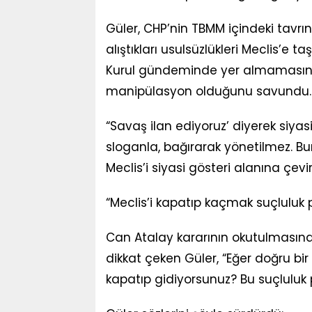
Güler, CHP’nin TBMM içindeki tavrını
alıştıkları usulsüzlükleri Meclis’e
Kurul gündeminde yer almamasına 
manipülasyon olduğunu savundu.
“Savaş ilan ediyoruz’ diyerek siyasi
sloganla, bağırarak yönetilmez. Bu
Meclis’i siyasi gösteri alanına çev
“Meclis’i kapatıp kaçmak suçluluk ps
Can Atalay kararının okutulmasın
dikkat çeken Güler, “Eğer doğru bi
kapatıp gidiyorsunuz? Bu suçluluk ps