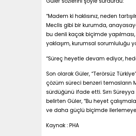
Güler sözlerini şöyle sürdürdü:
“Madem ki haklısınız, neden tartış
Meclis gibi bir kurumda, anayasaya
bu denli kaçak biçimde yapılması, h
yaklaşım, kurumsal sorumluluğu yok
“Süreç heyetle devam ediyor, hede
Son olarak Güler, “Terörsüz Türkiy
çözüm süreci benzeri temasların Me
sürdüğünü ifade etti. Sırrı Süreyy
belirten Güler, “Bu heyet çalışmala
ve daha güçlü biçimde ilerlemeye
Kaynak : PHA