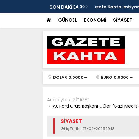
Gazete Kahta İmtiyaz Sahibi Mustafa
SON DAKİKA
Şanlıurfa’da yaz uy
Getirin
GÜNCEL
EKONOMİ
SİYASET
DOLAR
0,0000
EURO
0,0000
Anasayfa
SİYASET
AK Parti Grup Başkanı Güler: 'Gazi Meclis 1
SİYASET
Giriş Tarihi : 17-04-2025 19:18