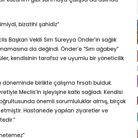
miydi, bizatihi şahidiz”
s Başkan Vekili Sırrı Süreyya Önder’in sağlık
amasına da değindi. Önder’e “Sırrı ağabey”
üler, kendisinin tarafsız ve uyumlu bir yöneticilik
 döneminde birlikte çalışma fırsatı bulduk.
yretiyle Meclis’in işleyişine katkı sağladı. Kendisi
 doğrultusunda önemli sorumluluklar almış, birçok
etmiştir. Hastanede yapılan ziyaretler ve
edir.”
yönetemez”