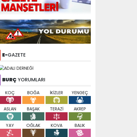
E-
GAZETE
BURÇ
YORUMLARI
KOÇ
BOĞA
İKİZLER
YENGEÇ
ASLAN
BAŞAK
TERAZİ
AKREP
YAY
OĞLAK
KOVA
BALIK