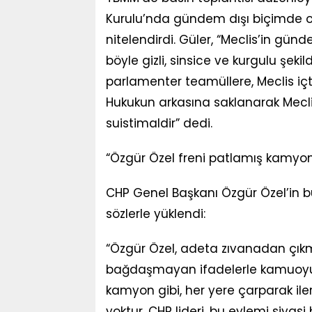
Kurulu’nda gündem dışı biçimde oku
nitelendirdi. Güler, “Meclis’in g
böyle gizli, sinsice ve kurgulu şeki
parlamenter teamüllere, Meclis içtü
Hukukun arkasına saklanarak Meclis
suistimaldir” dedi.
“Özgür Özel freni patlamış kamyon
CHP Genel Başkanı Özgür Özel’in bu 
sözlerle yüklendi:
“Özgür Özel, adeta zıvanadan çıkmış 
bağdaşmayan ifadelerle kamuoyunu
kamyon gibi, her yere çarparak ilerl
yoktur. CHP lideri, bu eylemi siya