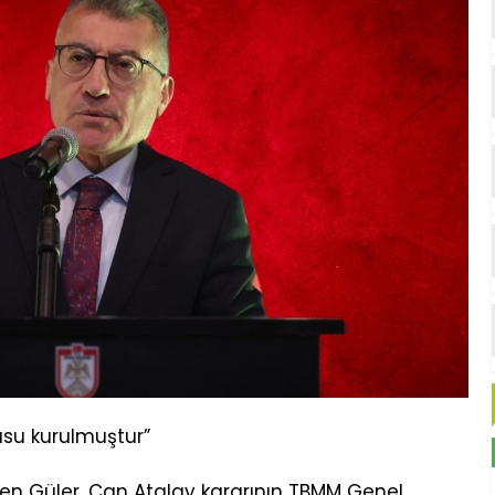
pusu kurulmuştur”
en Güler, Can Atalay kararının TBMM Genel