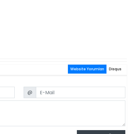
Website Yorumları
Disqus
Email
@