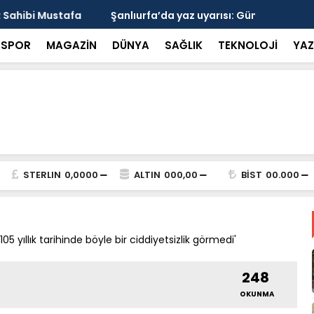
arısı: Güneşten Korunmayı Alışkanlık Haline
Haliliye’de
SPOR
MAGAZİN
DÜNYA
SAĞLIK
TEKNOLOJİ
YAZ
STERLIN
0,0000
ALTIN
000,00
BİST
00.000
05 yıllık tarihinde böyle bir ciddiyetsizlik görmedi'
248
OKUNMA