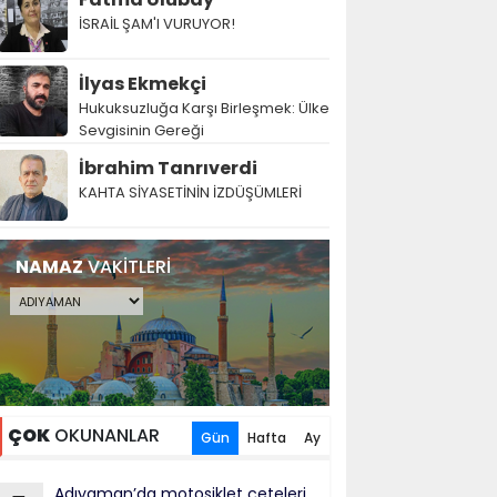
İSRAİL ŞAM'I VURUYOR!
İlyas Ekmekçi
Hukuksuzluğa Karşı Birleşmek: Ülke
Sevgisinin Gereği
İbrahim Tanrıverdi
KAHTA SİYASETİNİN İZDÜŞÜMLERİ
NAMAZ
VAKİTLERİ
ÇOK
OKUNANLAR
Gün
Hafta
Ay
Adıyaman’da motosiklet çeteleri