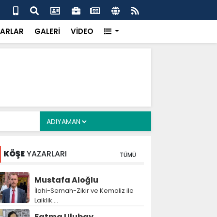
 her gün 4 bin 898 vatandaşa sıcak yemek
Baş
gör
ARLAR
GALERİ
VİDEO
KÖŞE
YAZARLARI
TÜMÜ
Mustafa Aloğlu
İlahi-Semah-Zikir ve Kemaliz ile
Laiklik….
Fatma Ulubay