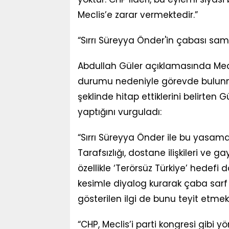
Meclis’e zarar vermektedir.”
“Sırrı Süreyya Önder'in çabası sami
Abdullah Güler açıklamasında Mecli
durumu nedeniyle görevde bulunm
şeklinde hitap ettiklerini belirten G
yaptığını vurguladı:
“Sırrı Süreyya Önder ile bu yasama
Tarafsızlığı, dostane ilişkileri ve ga
özellikle ‘Terörsüz Türkiye’ hedefi
kesimle diyalog kurarak çaba sarf 
gösterilen ilgi de bunu teyit etmekt
“CHP, Meclis’i parti kongresi gibi 