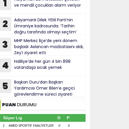
1
ve mendil çocukları alarm veriyor
Adıyamanlı Dilek YENİ Parti’nin
2
Ümraniye kadrosunda: ‘Tarihin
doğru tarafında olmayı seçtim’
MHP Merkez İlçe’de yeni dönem
3
başladı: Aslancan mazbatasını aldı,
Zey’i ziyaret etti
Haliliye’de her gün 4 bin 898
4
vatandaşa sıcak yemek
Başkan Duru’dan Başkan
5
Yardımcısı Ömer Bilen’e geçici
görevlendirme süreci ziyareti
PUAN
DURUMU
Süper Lig
O
P
1
AMED SPORTİF FAALİYETLER
0
0