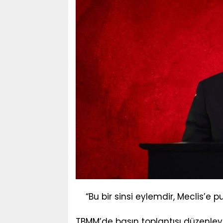
“Bu bir sinsi eylemdir, Meclis’e 
TBMM’de basın toplantısı düzenley