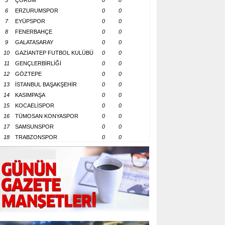
5
ÇORUM
0
0
6
ERZURUMSPOR
0
0
7
EYÜPSPOR
0
0
8
FENERBAHÇE
0
0
9
GALATASARAY
0
0
10
GAZİANTEP FUTBOL KULÜBÜ
0
0
11
GENÇLERBİRLİĞİ
0
0
12
GÖZTEPE
0
0
13
İSTANBUL BAŞAKŞEHİR
0
0
14
KASIMPAŞA
0
0
15
KOCAELİSPOR
0
0
16
TÜMOSAN KONYASPOR
0
0
17
SAMSUNSPOR
0
0
18
TRABZONSPOR
0
0