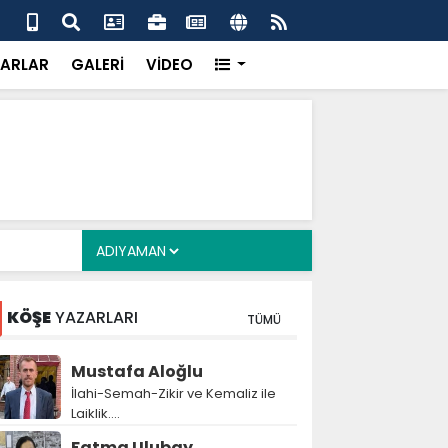
ş, 34 yıl sonra evlat sahibi olan Doğan çifti için devrede
Gaz
çağ
ARLAR
GALERİ
VİDEO
KÖŞE
YAZARLARI
TÜMÜ
Mustafa Aloğlu
İlahi-Semah-Zikir ve Kemaliz ile
Laiklik….
Fatma Ulubay