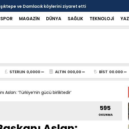
nçlerle bir araya geldi
Bakan Gökta
SPOR
MAGAZİN
DÜNYA
SAĞLIK
TEKNOLOJİ
YAZ
STERLIN
0,0000
ALTIN
000,00
BİST
00.000
ı Aslan: ‘Türkiye’nin gücü birliktedir’
595
OKUNMA
Başkanı Aslan: