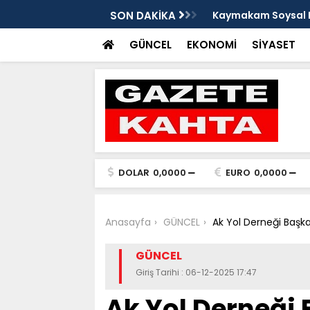
e Damlacık köylerini ziyaret etti
SON DAKİKA
Kaymakam Soysal ge
GÜNCEL
EKONOMİ
SİYASET
DOLAR
0,0000
EURO
0,0000
Anasayfa
GÜNCEL
Ak Yol Derneği Başkan
GÜNCEL
Giriş Tarihi : 06-12-2025 17:47
Ak Yol Derneği 