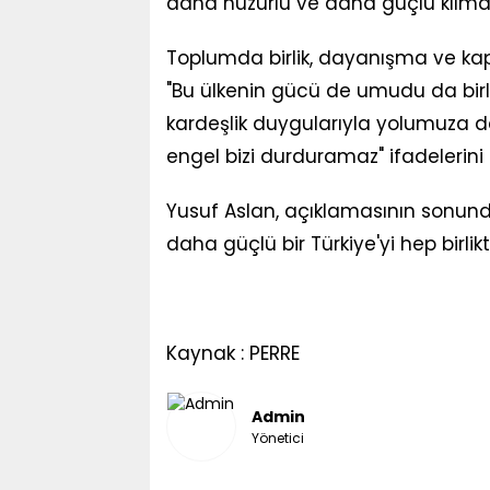
daha huzurlu ve daha güçlü kılmak
Toplumda birlik, dayanışma ve kap
"Bu ülkenin gücü de umudu da birli
kardeşlik duygularıyla yolumuza d
engel bizi durduramaz" ifadelerini 
Yusuf Aslan, açıklamasının sonunda,
daha güçlü bir Türkiye'yi hep birlik
Kaynak : PERRE
Admin
Yönetici