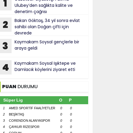
1
Ulubey’den sağlıkta kalite ve
denetim çağrısı
Bakan Göktaş, 34 yıl sonra evlat
2
sahibi olan Doğan çifti için
devrede
Kaymakam Soysal gençlerle bir
3
araya geldi
Kaymakam Soysal Işıktepe ve
4
Damlacık köylerini ziyaret etti
PUAN
DURUMU
Süper Lig
O
P
1
AMED SPORTİF FAALİYETLER
0
0
2
BEŞİKTAŞ
0
0
3
CORENDON ALANYASPOR
0
0
4
ÇAYKUR RİZESPOR
0
0