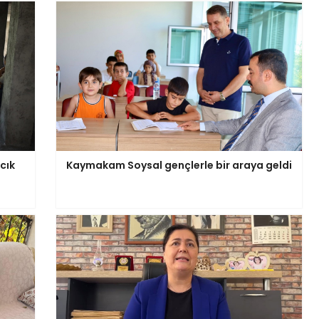
cık
Kaymakam Soysal gençlerle bir araya geldi