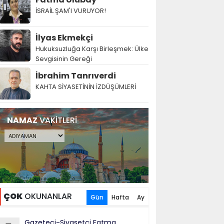
İSRAİL ŞAM'I VURUYOR!
İlyas Ekmekçi
Hukuksuzluğa Karşı Birleşmek: Ülke
Sevgisinin Gereği
İbrahim Tanrıverdi
KAHTA SİYASETİNİN İZDÜŞÜMLERİ
NAMAZ
VAKİTLERİ
ÇOK
OKUNANLAR
Gün
Hafta
Ay
Gazeteci-Siyasetçi Fatma