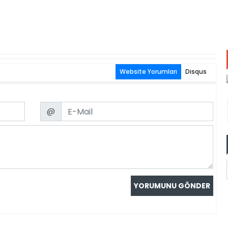
Website Yorumları
Disqus
Email
@