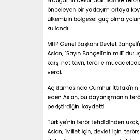
Erdoğan'ın cesur adımları ve teröre
önceleyen bir yaklaşım ortaya koy
ülkemizin bölgesel güç olma yolun
kullandı.
MHP Genel Başkanı Devlet Bahçeli'n
Aslan, "Sayın Bahçeli'nin millî dur
karşı net tavrı, terörle mücadelede
verdi.
Açıklamasında Cumhur İttifakı'nın 
eden Aslan, bu dayanışmanın ter
pekiştirdiğini kaydetti.
Türkiye'nin terör tehdidinden uzak,
Aslan, "Millet için, devlet için, terö