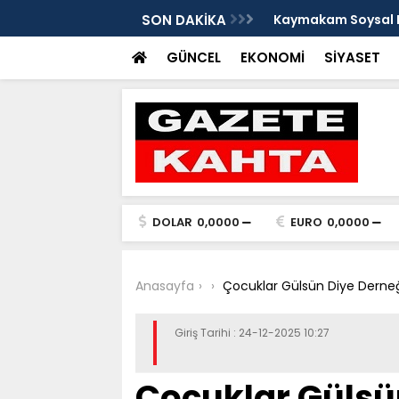
e Damlacık köylerini ziyaret etti
SON DAKİKA
Kaymakam Soysal ge
GÜNCEL
EKONOMİ
SİYASET
DOLAR
0,0000
EURO
0,0000
Anasayfa
Çocuklar Gülsün Diye Derneğ
Giriş Tarihi : 24-12-2025 10:27
Çocuklar Gülsü