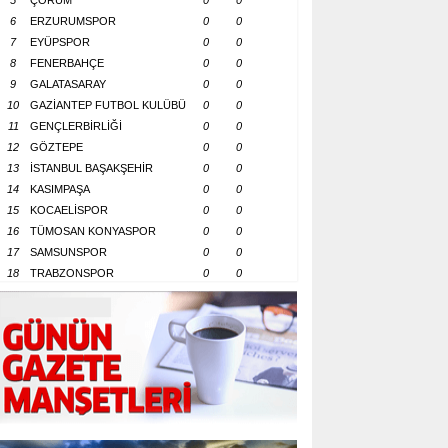
5
ÇORUM
0
0
6
ERZURUMSPOR
0
0
7
EYÜPSPOR
0
0
8
FENERBAHÇE
0
0
9
GALATASARAY
0
0
10
GAZİANTEP FUTBOL KULÜBÜ
0
0
11
GENÇLERBİRLİĞİ
0
0
12
GÖZTEPE
0
0
13
İSTANBUL BAŞAKŞEHİR
0
0
14
KASIMPAŞA
0
0
15
KOCAELİSPOR
0
0
16
TÜMOSAN KONYASPOR
0
0
17
SAMSUNSPOR
0
0
18
TRABZONSPOR
0
0