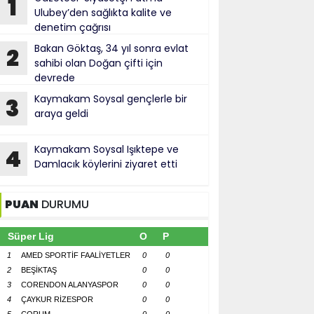
1
Ulubey’den sağlıkta kalite ve
denetim çağrısı
Bakan Göktaş, 34 yıl sonra evlat
2
sahibi olan Doğan çifti için
devrede
Kaymakam Soysal gençlerle bir
3
araya geldi
Kaymakam Soysal Işıktepe ve
4
Damlacık köylerini ziyaret etti
PUAN
DURUMU
Süper Lig
O
P
1
AMED SPORTİF FAALİYETLER
0
0
2
BEŞİKTAŞ
0
0
3
CORENDON ALANYASPOR
0
0
4
ÇAYKUR RİZESPOR
0
0