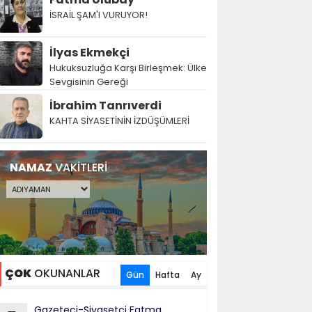
İSRAİL ŞAM'I VURUYOR!
İlyas Ekmekçi
Hukuksuzluğa Karşı Birleşmek: Ülke
Sevgisinin Gereği
İbrahim Tanrıverdi
KAHTA SİYASETİNİN İZDÜŞÜMLERİ
NAMAZ
VAKİTLERİ
ÇOK
OKUNANLAR
Gün
Hafta
Ay
Gazeteci-Siyasetçi Fatma