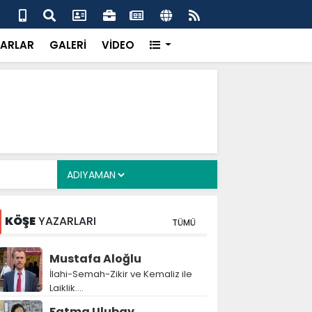
ş, 34 yıl sonra evlat sahibi olan Doğan çifti için devrede
Gaz
çağ
ARLAR
GALERİ
VİDEO
KÖŞE
YAZARLARI
TÜMÜ
Mustafa Aloğlu
İlahi-Semah-Zikir ve Kemaliz ile
Laiklik….
Fatma Ulubay