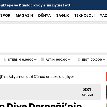
nçlerle bir araya geldi
Bakan Gökta
SPOR
MAGAZİN
DÜNYA
SAĞLIK
TEKNOLOJİ
YAZ
STERLIN
0,0000
ALTIN
000,00
BİST
00.000
i’nin Adıyaman’daki 3’üncü anaokulu açılıyor
831
OKUNMA
n Diye Derneği’nin