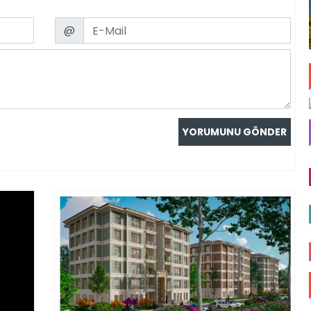
Email
@