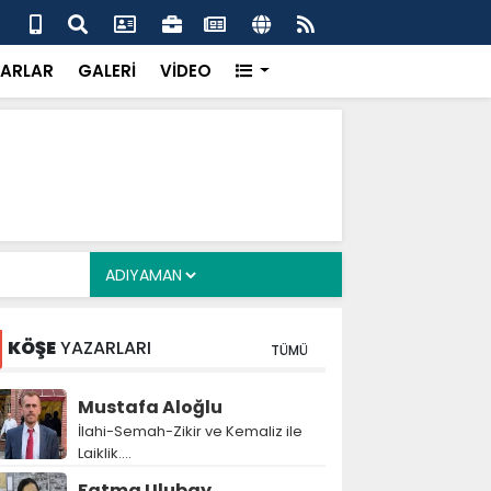
alyan: ‘Fransız Enstitüsü raporu, Adıyaman'daki siyasi
MHP
metroköy' kavramıyla açıklıyor’
yen
ARLAR
GALERİ
VİDEO
KÖŞE
YAZARLARI
TÜMÜ
Mustafa Aloğlu
İlahi-Semah-Zikir ve Kemaliz ile
Laiklik….
Fatma Ulubay