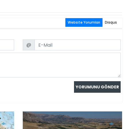
Website Yorumları
Disqus
Email
@