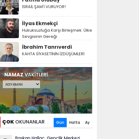
İSRAİL ŞAM'I VURUYOR!
İlyas Ekmekçi
Hukuksuzluğa Karşı Birleşmek: Ülke
Sevgisinin Gereği
İbrahim Tanrıverdi
KAHTA SİYASETİNİN İZDÜŞÜMLERİ
NAMAZ
VAKİTLERİ
ÇOK
OKUNANLAR
Gün
Hafta
Ay
Başkan Hallaç, Gençlik Merkezi