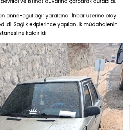
devrildi ve istinat duvarına çarparak durabildi.
n anne-oğul ağır yaralandı. İhbar üzerine olay
 edildi. Sağlık ekiplerince yapılan ilk müdahalenin
anesi'ne kaldırıldı.