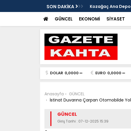
edim Özbey'in acısı: 'Bu olay hepimize
SON DAKİKA
Kozağaç Ana Deposu
projesinde önemli e
GÜNCEL
EKONOMİ
SİYASET
DOLAR
0,0000
EURO
0,0000
Anasayfa
GÜNCEL
İstinat Duvarına Çarpan Otomobilde Yolc
GÜNCEL
Giriş Tarihi : 07-12-2025 15:39