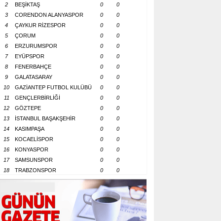
2
BEŞİKTAŞ
0
0
3
CORENDON ALANYASPOR
0
0
4
ÇAYKUR RİZESPOR
0
0
5
ÇORUM
0
0
6
ERZURUMSPOR
0
0
7
EYÜPSPOR
0
0
8
FENERBAHÇE
0
0
9
GALATASARAY
0
0
10
GAZİANTEP FUTBOL KULÜBÜ
0
0
11
GENÇLERBİRLİĞİ
0
0
12
GÖZTEPE
0
0
13
İSTANBUL BAŞAKŞEHİR
0
0
14
KASIMPAŞA
0
0
15
KOCAELİSPOR
0
0
16
KONYASPOR
0
0
17
SAMSUNSPOR
0
0
18
TRABZONSPOR
0
0