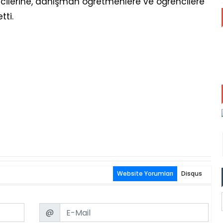
cilerine, danışman öğretmenlere ve öğrencilere
tti.
Website Yorumları
Disqus
Email
@