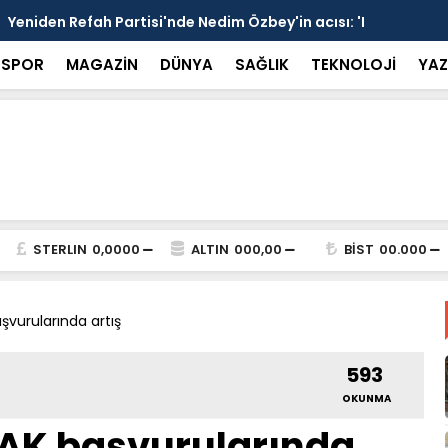
si'nde Nedim Özbey'in acısı: 'Bu olay hepimize
Kozağaç An
projesinde 
SPOR
MAGAZİN
DÜNYA
SAĞLIK
TEKNOLOJİ
YAZ
STERLIN
0,0000
ALTIN
000,00
BİST
00.000
şvurularında artış
593
OKUNMA
AK başvurularında