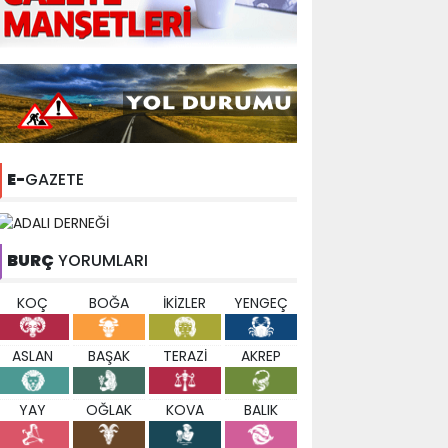
E-
GAZETE
BURÇ
YORUMLARI
KOÇ
BOĞA
İKİZLER
YENGEÇ
ASLAN
BAŞAK
TERAZİ
AKREP
YAY
OĞLAK
KOVA
BALIK