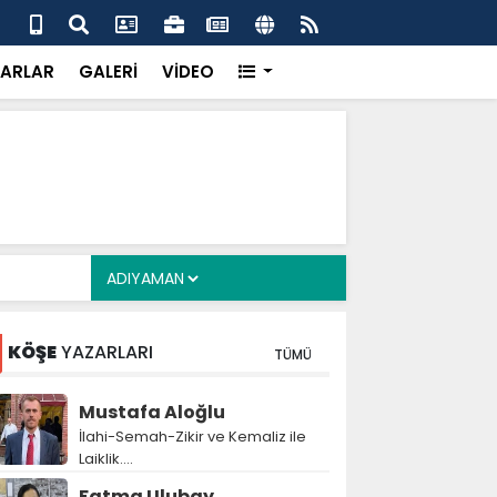
a Deposu devrede: 101 yerleşim birimini kapsayan dev su
Pro
önemli eşik aşıldı
kır
ARLAR
GALERİ
VİDEO
KÖŞE
YAZARLARI
TÜMÜ
Mustafa Aloğlu
İlahi-Semah-Zikir ve Kemaliz ile
Laiklik….
Fatma Ulubay