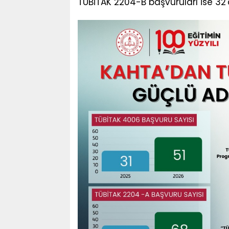
TÜBİTAK 2204-B başvuruları ise 32'd