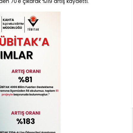
en 70'e çıkarak %119 artış kaydetti.