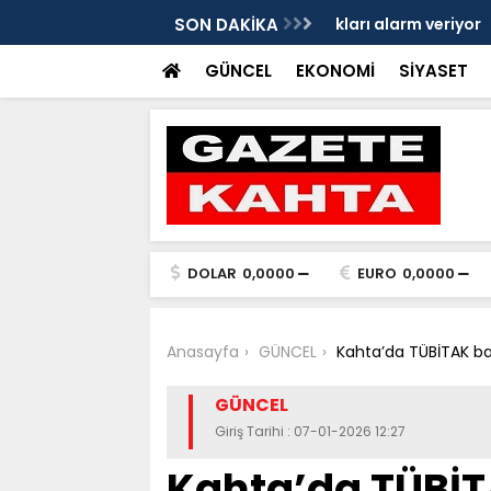
eleri ve mendil çocukları alarm veriyor
SON DAKİKA
Yeniden Refah Parti
ders olsun'
GÜNCEL
EKONOMİ
SİYASET
DOLAR
0,0000
EURO
0,0000
Anasayfa
GÜNCEL
Kahta’da TÜBİTAK ba
GÜNCEL
Giriş Tarihi : 07-01-2026 12:27
Kahta’da TÜBİT