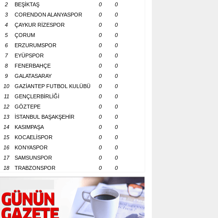
2
BEŞİKTAŞ
0
0
3
CORENDON ALANYASPOR
0
0
4
ÇAYKUR RİZESPOR
0
0
5
ÇORUM
0
0
6
ERZURUMSPOR
0
0
7
EYÜPSPOR
0
0
8
FENERBAHÇE
0
0
9
GALATASARAY
0
0
10
GAZİANTEP FUTBOL KULÜBÜ
0
0
11
GENÇLERBİRLİĞİ
0
0
12
GÖZTEPE
0
0
13
İSTANBUL BAŞAKŞEHİR
0
0
14
KASIMPAŞA
0
0
15
KOCAELİSPOR
0
0
16
KONYASPOR
0
0
17
SAMSUNSPOR
0
0
18
TRABZONSPOR
0
0