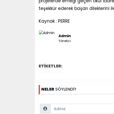
projelerde emeği geçen okul idare
teşekkür ederek başarı dileklerini ile
Kaynak : PERRE
Admin
Yönetici
ETİKETLER:
NELER
SÖYLENDİ?
Name