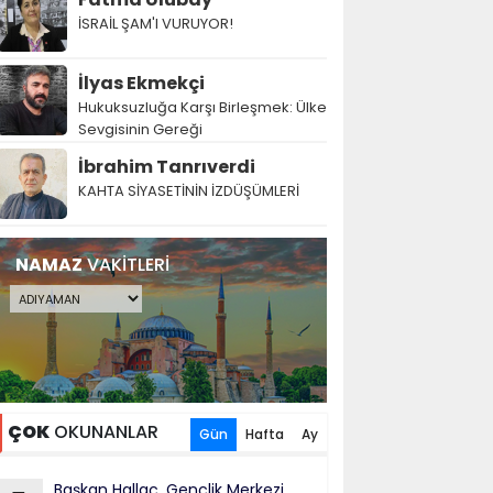
İSRAİL ŞAM'I VURUYOR!
İlyas Ekmekçi
Hukuksuzluğa Karşı Birleşmek: Ülke
Sevgisinin Gereği
İbrahim Tanrıverdi
KAHTA SİYASETİNİN İZDÜŞÜMLERİ
NAMAZ
VAKİTLERİ
ÇOK
OKUNANLAR
Gün
Hafta
Ay
Başkan Hallaç, Gençlik Merkezi