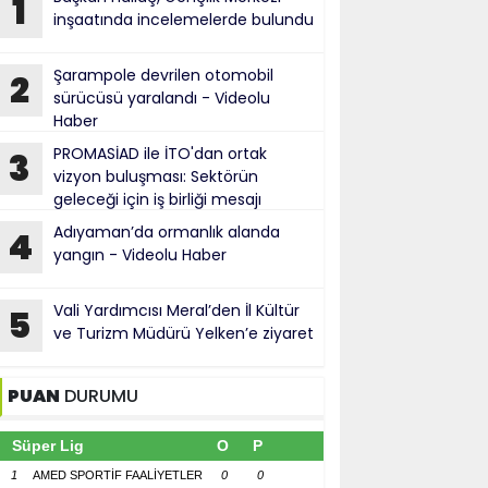
1
inşaatında incelemelerde bulundu
Şarampole devrilen otomobil
2
sürücüsü yaralandı - Videolu
Haber
PROMASİAD ile İTO'dan ortak
3
vizyon buluşması: Sektörün
geleceği için iş birliği mesajı
Adıyaman’da ormanlık alanda
4
yangın - Videolu Haber
Vali Yardımcısı Meral’den İl Kültür
5
ve Turizm Müdürü Yelken’e ziyaret
PUAN
DURUMU
Süper Lig
O
P
1
AMED SPORTİF FAALİYETLER
0
0