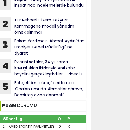
1
inşaatında incelemelerde bulundu
Tur Rehberi Gizem Tekyurt:
2
Kommagene modeli yönetim
örnek alınmalı
Bakan Yardımcısı Ahmet Aydın’dan
3
Emniyet Genel Müdürlüğü’ne
ziyaret
Evlerini sattılar, 34 yıl sonra
4
kavuştukları ikizleriyle Anıtkabir
hayalini gerçekleştirdiler - Videolu
Haber
Bahçeli'den ‘süreç’ açıklaması:
5
‘Öcalan umuda, Ahmetler göreve,
Demirtaş evine dönmeli’
PUAN
DURUMU
Süper Lig
O
P
1
AMED SPORTİF FAALİYETLER
0
0