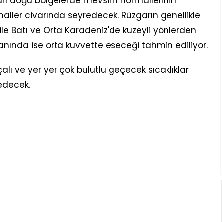
ları doğu bölgelerde mevsim normallerinin
maller civarında seyredecek. Rüzgarın genellikle
ile Batı ve Orta Karadeniz'de kuzeyli yönlerden
 anında ise orta kuvvette eseceği tahmin ediliyor.
 ve yer yer çok bulutlu geçecek sıcaklıklar
edecek.