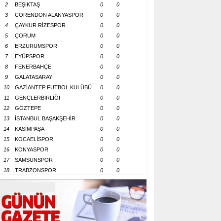
2
BEŞİKTAŞ
0
0
3
CORENDON ALANYASPOR
0
0
4
ÇAYKUR RİZESPOR
0
0
5
ÇORUM
0
0
6
ERZURUMSPOR
0
0
7
EYÜPSPOR
0
0
8
FENERBAHÇE
0
0
9
GALATASARAY
0
0
10
GAZİANTEP FUTBOL KULÜBÜ
0
0
11
GENÇLERBİRLİĞİ
0
0
12
GÖZTEPE
0
0
13
İSTANBUL BAŞAKŞEHİR
0
0
14
KASIMPAŞA
0
0
15
KOCAELİSPOR
0
0
16
KONYASPOR
0
0
17
SAMSUNSPOR
0
0
18
TRABZONSPOR
0
0