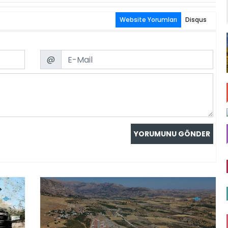
Website Yorumları
Disqus
Email
@