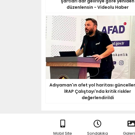
şartları dar gelirliye göre yeniden
düzenlensin - Videolu Haber
Adıyaman'ın afet yol haritası güncellen
İRAP Çalıştayı'nda kritik riskler
değerlendirildi
Mobil Site
Sondakika
Galeri