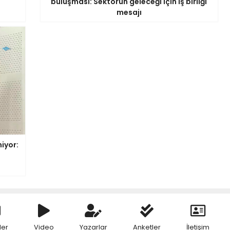
buluşması: Sektörün geleceği için iş birliği
mesajı
iyor:
ler
Video
Yazarlar
Anketler
İletişim