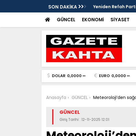
edim Özbey'in acısı: 'Bu olay hepimize
SON DAKİKA
Kozağaç Ana Deposu
projesinde önemli e
GÜNCEL
EKONOMİ
SİYASET
DOLAR
0,0000
EURO
0,0000
Anasayfa
GÜNCEL
Meteoroloji’den sağan
GÜNCEL
Giriş Tarihi : 12-11-2025 12:01
Meteoroloji’den