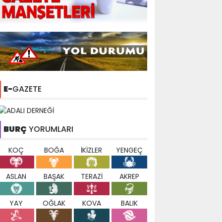
E-
GAZETE
BURÇ
YORUMLARI
KOÇ
BOĞA
İKİZLER
YENGEÇ
ASLAN
BAŞAK
TERAZİ
AKREP
YAY
OĞLAK
KOVA
BALIK