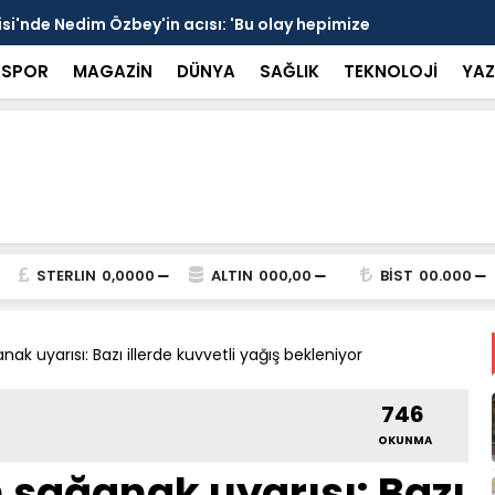
 devrede: 101 yerleşim birimini kapsayan dev su
Prof. Dr. D
şik aşıldı
kırılmayı '
SPOR
MAGAZİN
DÜNYA
SAĞLIK
TEKNOLOJİ
YAZ
STERLIN
0,0000
ALTIN
000,00
BİST
00.000
ak uyarısı: Bazı illerde kuvvetli yağış bekleniyor
746
OKUNMA
 sağanak uyarısı: Bazı