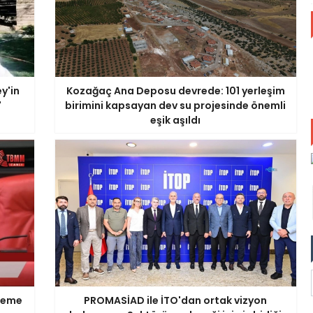
y'in
Kozağaç Ana Deposu devrede: 101 yerleşim
'
birimini kapsayan dev su projesinde önemli
eşik aşıldı
ödeme
PROMASİAD ile İTO'dan ortak vizyon