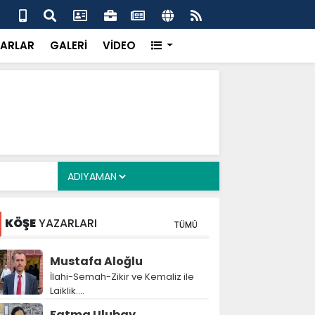
alyan: ‘Fransız Enstitüsü raporu, Adıyaman'daki siyasi
MHP
metroköy' kavramıyla açıklıyor’
yen
ARLAR
GALERİ
VİDEO
KÖŞE
YAZARLARI
TÜMÜ
Mustafa Aloğlu
İlahi-Semah-Zikir ve Kemaliz ile
Laiklik….
Fatma Ulubay