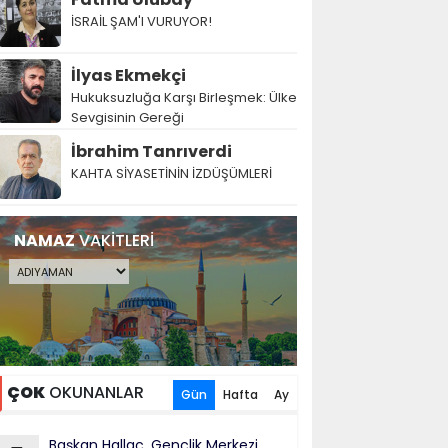
İSRAİL ŞAM'I VURUYOR!
İlyas Ekmekçi
Hukuksuzluğa Karşı Birleşmek: Ülke
Sevgisinin Gereği
İbrahim Tanrıverdi
KAHTA SİYASETİNİN İZDÜŞÜMLERİ
NAMAZ
VAKİTLERİ
ÇOK
OKUNANLAR
Gün
Hafta
Ay
Başkan Hallaç, Gençlik Merkezi