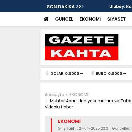
da yangın - Videolu Haber
SON DAKİKA
Ulubey: Kaybettikl
GÜNCEL
EKONOMİ
SİYASET
DOLAR
0,0000
EURO
0,0000
Anasayfa
EKONOMİ
Muhtar Abacı’dan yatırımcılara ve Tutder
Videolu Haber
EKONOMİ
Giriş Tarihi : 21-04-2025 20:31 Güncellem