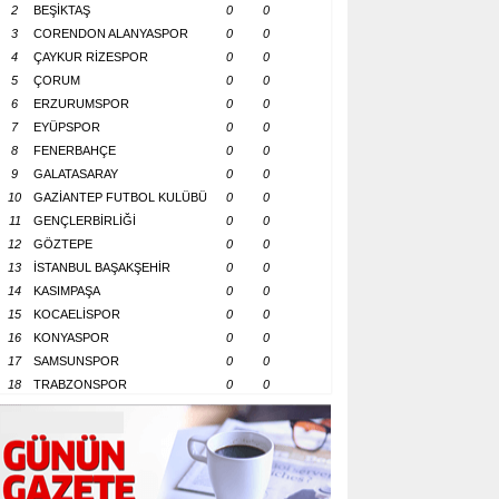
2
BEŞİKTAŞ
0
0
3
CORENDON ALANYASPOR
0
0
4
ÇAYKUR RİZESPOR
0
0
5
ÇORUM
0
0
6
ERZURUMSPOR
0
0
7
EYÜPSPOR
0
0
8
FENERBAHÇE
0
0
9
GALATASARAY
0
0
10
GAZİANTEP FUTBOL KULÜBÜ
0
0
11
GENÇLERBİRLİĞİ
0
0
12
GÖZTEPE
0
0
13
İSTANBUL BAŞAKŞEHİR
0
0
14
KASIMPAŞA
0
0
15
KOCAELİSPOR
0
0
16
KONYASPOR
0
0
17
SAMSUNSPOR
0
0
18
TRABZONSPOR
0
0