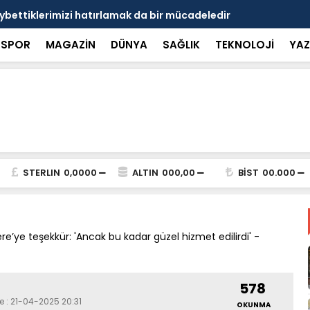
erimizi hatırlamak da bir mücadeledir
Başkan Hal
SPOR
MAGAZİN
DÜNYA
SAĞLIK
TEKNOLOJİ
YAZ
STERLIN
0,0000
ALTIN
000,00
BİST
00.000
e’ye teşekkür: 'Ancak bu kadar güzel hizmet edilirdi' -
578
e : 21-04-2025 20:31
OKUNMA