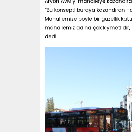
Aryon AVM’yi mahalleye kazandıran
“Bu konsepti buraya kazandıran Ha
Mahallemize böyle bir güzellik katt
mahallemiz adına çok kıymetlidir, 
dedi.