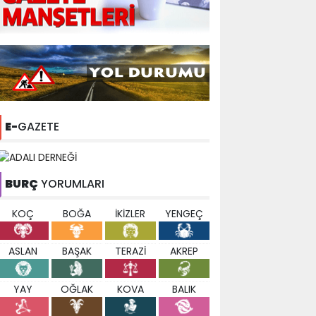
E-
GAZETE
BURÇ
YORUMLARI
KOÇ
BOĞA
İKİZLER
YENGEÇ
ASLAN
BAŞAK
TERAZİ
AKREP
YAY
OĞLAK
KOVA
BALIK