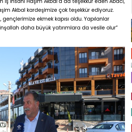
 iş insanı Haşim Akbal’a da teşekkür eden Abacı,
şim Akbal kardeşimize çok teşekkür ediyoruz.
ı, gençlerimize ekmek kapısı oldu. Yapılanlar
inşallah daha büyük yatırımlara da vesile olur”