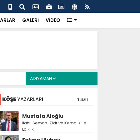
laç, Gençlik Merkezi inşaatında incelemelerde bulundu
Tur
alı
ARLAR
GALERİ
VİDEO
KÖŞE
YAZARLARI
TÜMÜ
Mustafa Aloğlu
İlahi-Semah-Zikir ve Kemaliz ile
Laiklik….
Fatma Ulubay