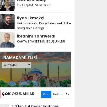
İSRAİL ŞAM'I VURUYOR!
İlyas Ekmekçi
Hukuksuzluğa Karşı Birleşmek: Ülke
Sevgisinin Gereği
İbrahim Tanrıverdi
KAHTA SİYASETİNİN İZDÜŞÜMLERİ
NAMAZ
VAKİTLERİ
ÇOK
OKUNANLAR
Gün
Hafta
Ay
SES'ten Tut Devlet Hastanesi