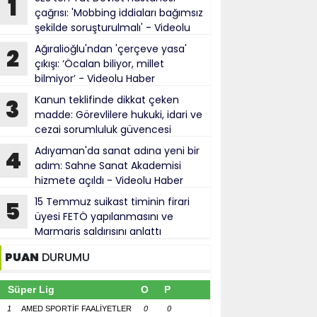
1
çağrısı: 'Mobbing iddiaları bağımsız
şekilde soruşturulmalı' - Videolu
Haber
Ağıralioğlu'ndan 'çerçeve yasa'
2
çıkışı: ‘Öcalan biliyor, millet
bilmiyor’ - Videolu Haber
Kanun teklifinde dikkat çeken
3
madde: Görevlilere hukuki, idari ve
cezai sorumluluk güvencesi
Adıyaman'da sanat adına yeni bir
4
adım: Sahne Sanat Akademisi
hizmete açıldı - Videolu Haber
15 Temmuz suikast timinin firari
5
üyesi FETÖ yapılanmasını ve
Marmaris saldırısını anlattı
PUAN
DURUMU
Süper Lig
O
P
1
AMED SPORTİF FAALİYETLER
0
0