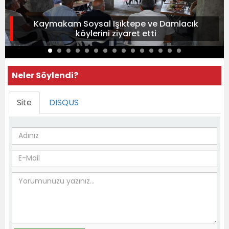
Kaymakam Soysal Işıktepe ve Damlacık
köylerini ziyaret etti
Neler Söylendi?
Site
DISQUS