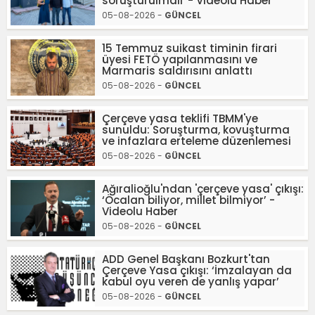
soruşturulmalı' - Videolu Haber
05-08-2026 -
GÜNCEL
15 Temmuz suikast timinin firari
üyesi FETÖ yapılanmasını ve
Marmaris saldırısını anlattı
05-08-2026 -
GÜNCEL
Çerçeve yasa teklifi TBMM'ye
sunuldu: Soruşturma, kovuşturma
ve infazlara erteleme düzenlemesi
05-08-2026 -
GÜNCEL
Ağıralioğlu'ndan 'çerçeve yasa' çıkışı:
‘Öcalan biliyor, millet bilmiyor’ -
Videolu Haber
05-08-2026 -
GÜNCEL
ADD Genel Başkanı Bozkurt'tan
Çerçeve Yasa çıkışı: ‘İmzalayan da
kabul oyu veren de yanlış yapar’
05-08-2026 -
GÜNCEL