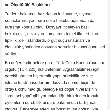
ve Ölçülülük' Başlıkları
Tutdere hakkında hazırlanan iddianame, siyasal
sonuçlarının yanı sıra ceza hukuku açısından da
tartışma konusu oldu. Dosyayı inceleyen bazı
hukukçular, ceza yargılamasının temel ilkeleri olan
tipiklik, delil standardı, örgüt suçu unsurları ve
ölçülülük yönünden dosyada sorunlar bulunduğunu ileri
sürüyor.
Bu değerlendirmelere göre, Türk Ceza Kanunu'nun suç
örgütü (TCK 220) hükümlerinin uygulanabilmesi için
gerekli görülen hiyerarşik yapı, süreklilik ve suç
işleme kastı unsurlarının dosyada somut biçimde
ortaya konulmadığı, belediye içi doğal hiyerarşinin
"örgütsel yapı" gibi yorumlandığı, birbirinden kopuk
eylemlerin süreklilik unsuru bakımından tartışmalı
olduğu, Tutdere'ye atfedilen "kast"ın ise çoğunlukla