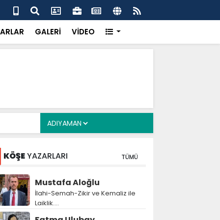
alyan: ‘Fransız Enstitüsü raporu, Adıyaman'daki siyasi
MHP
metroköy' kavramıyla açıklıyor’
yen
ARLAR
GALERİ
VİDEO
KÖŞE
YAZARLARI
TÜMÜ
Mustafa Aloğlu
İlahi-Semah-Zikir ve Kemaliz ile
Laiklik….
Fatma Ulubay