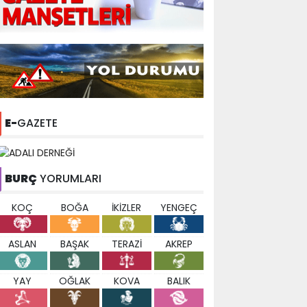
E-
GAZETE
BURÇ
YORUMLARI
KOÇ
BOĞA
İKİZLER
YENGEÇ
ASLAN
BAŞAK
TERAZİ
AKREP
YAY
OĞLAK
KOVA
BALIK