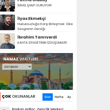
İSRAİL ŞAM'I VURUYOR!
İlyas Ekmekçi
Hukuksuzluğa Karşı Birleşmek: Ülke
Sevgisinin Gereği
İbrahim Tanrıverdi
KAHTA SİYASETİNİN İZDÜŞÜMLERİ
NAMAZ
VAKİTLERİ
ÇOK
OKUNANLAR
Gün
Hafta
Ay
Başkan Hallaç, Gençlik Merkezi