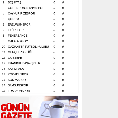
2
BEŞİKTAŞ
0
0
3
CORENDON ALANYASPOR
0
0
4
ÇAYKUR RİZESPOR
0
0
5
ÇORUM
0
0
6
ERZURUMSPOR
0
0
7
EYÜPSPOR
0
0
8
FENERBAHÇE
0
0
9
GALATASARAY
0
0
10
GAZİANTEP FUTBOL KULÜBÜ
0
0
11
GENÇLERBİRLİĞİ
0
0
12
GÖZTEPE
0
0
13
İSTANBUL BAŞAKŞEHİR
0
0
14
KASIMPAŞA
0
0
15
KOCAELİSPOR
0
0
16
KONYASPOR
0
0
17
SAMSUNSPOR
0
0
18
TRABZONSPOR
0
0