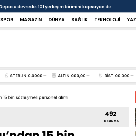
 devrede: 101 yerleşim birimini kapsayan dev su
Prof. Dr. D
şik aşıldı
kırılmayı '
SPOR
MAGAZİN
DÜNYA
SAĞLIK
TEKNOLOJİ
YAZ
STERLIN
0,0000
ALTIN
000,00
BİST
00.000
n 15 bin sözleşmeli personel alımı
492
OKUNMA
ı’ndan 15 bin