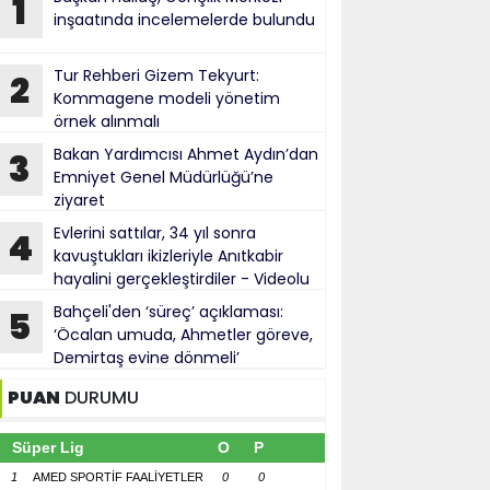
1
inşaatında incelemelerde bulundu
Tur Rehberi Gizem Tekyurt:
2
Kommagene modeli yönetim
örnek alınmalı
Bakan Yardımcısı Ahmet Aydın’dan
3
Emniyet Genel Müdürlüğü’ne
ziyaret
Evlerini sattılar, 34 yıl sonra
4
kavuştukları ikizleriyle Anıtkabir
hayalini gerçekleştirdiler - Videolu
Haber
Bahçeli'den ‘süreç’ açıklaması:
5
‘Öcalan umuda, Ahmetler göreve,
Demirtaş evine dönmeli’
PUAN
DURUMU
Süper Lig
O
P
1
AMED SPORTİF FAALİYETLER
0
0