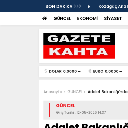
edim Özbey'in acısı: 'Bu olay hepimize
SON DAKİKA
Kozağaç Ana Deposu
projesinde önemli e
GÜNCEL
EKONOMİ
SİYASET
DOLAR
0,0000
EURO
0,0000
Anasayfa
GÜNCEL
Adalet Bakanlığı’nda
GÜNCEL
Giriş Tarihi : 12-05-2026 14:37
Adalet Bakanlığ