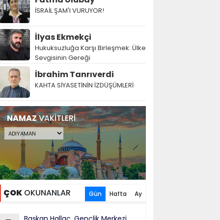
İSRAİL ŞAM'I VURUYOR!
İlyas Ekmekçi
Hukuksuzluğa Karşı Birleşmek: Ülke
Sevgisinin Gereği
İbrahim Tanrıverdi
KAHTA SİYASETİNİN İZDÜŞÜMLERİ
NAMAZ
VAKİTLERİ
ÇOK
OKUNANLAR
Gün
Hafta
Ay
Başkan Hallaç, Gençlik Merkezi