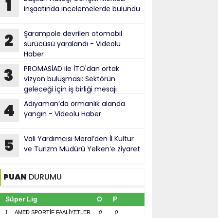
1
inşaatında incelemelerde bulundu
Şarampole devrilen otomobil
2
sürücüsü yaralandı - Videolu
Haber
PROMASİAD ile İTO'dan ortak
3
vizyon buluşması: Sektörün
geleceği için iş birliği mesajı
Adıyaman’da ormanlık alanda
4
yangın - Videolu Haber
Vali Yardımcısı Meral’den İl Kültür
5
ve Turizm Müdürü Yelken’e ziyaret
PUAN
DURUMU
Süper Lig
O
P
1
AMED SPORTİF FAALİYETLER
0
0