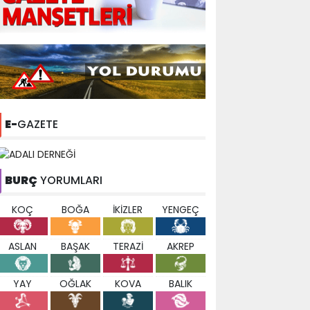
E-
GAZETE
BURÇ
YORUMLARI
KOÇ
BOĞA
İKİZLER
YENGEÇ
ASLAN
BAŞAK
TERAZİ
AKREP
YAY
OĞLAK
KOVA
BALIK