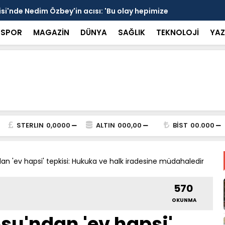
si'nde Nedim Özbey'in acısı: 'Bu olay hepimize
Kozağaç An
projesinde 
SPOR
MAGAZİN
DÜNYA
SAĞLIK
TEKNOLOJİ
YAZ
STERLIN
0,0000
ALTIN
000,00
BİST
00.000
n 'ev hapsi' tepkisi: Hukuka ve halk iradesine müdahaledir
570
OKUNMA
u'ndan 'ev hapsi'