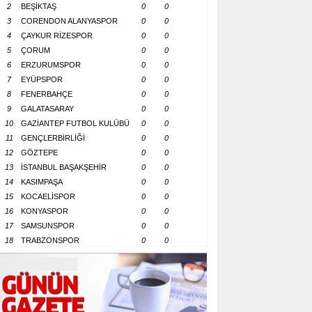
2
BEŞİKTAŞ
0
0
3
CORENDON ALANYASPOR
0
0
4
ÇAYKUR RİZESPOR
0
0
5
ÇORUM
0
0
6
ERZURUMSPOR
0
0
7
EYÜPSPOR
0
0
8
FENERBAHÇE
0
0
9
GALATASARAY
0
0
10
GAZİANTEP FUTBOL KULÜBÜ
0
0
11
GENÇLERBİRLİĞİ
0
0
12
GÖZTEPE
0
0
13
İSTANBUL BAŞAKŞEHİR
0
0
14
KASIMPAŞA
0
0
15
KOCAELİSPOR
0
0
16
KONYASPOR
0
0
17
SAMSUNSPOR
0
0
18
TRABZONSPOR
0
0