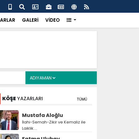
a Deposu devrede: 101 yerleşim birimini kapsayan dev su
Pro
önemli eşik aşıldı
kır
ARLAR
GALERİ
VİDEO
KÖŞE
YAZARLARI
TÜMÜ
Mustafa Aloğlu
İlahi-Semah-Zikir ve Kemaliz ile
Laiklik….
Fatma Ulubay