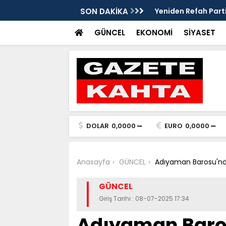
eleri ve mendil çocukları alarm veriyor
SON DAKİKA
Yeniden Refah Parti
ders olsun'
GÜNCEL
EKONOMİ
SİYASET
DOLAR
0,0000
EURO
0,0000
Anasayfa
GÜNCEL
Adıyaman Barosu'nda
GÜNCEL
Giriş Tarihi : 08-07-2025 17:34
Adıyaman Baros