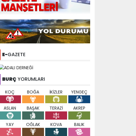
E-
GAZETE
BURÇ
YORUMLARI
KOÇ
BOĞA
İKİZLER
YENGEÇ
ASLAN
BAŞAK
TERAZİ
AKREP
YAY
OĞLAK
KOVA
BALIK