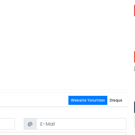
Website Yorumları
Disqus
Email
@