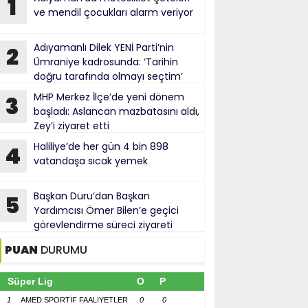
1
ve mendil çocukları alarm veriyor
Adıyamanlı Dilek YENİ Parti’nin
2
Ümraniye kadrosunda: ‘Tarihin
doğru tarafında olmayı seçtim’
MHP Merkez İlçe’de yeni dönem
3
başladı: Aslancan mazbatasını aldı,
Zey’i ziyaret etti
Haliliye’de her gün 4 bin 898
4
vatandaşa sıcak yemek
Başkan Duru’dan Başkan
5
Yardımcısı Ömer Bilen’e geçici
görevlendirme süreci ziyareti
PUAN
DURUMU
Süper Lig
O
P
1
AMED SPORTİF FAALİYETLER
0
0