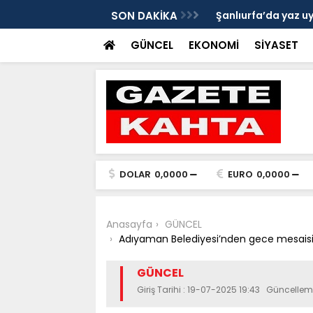
Gazete Kahta İmtiyaz Sahibi Mustafa
SON DAKİKA
Şanlıurfa’da yaz uy
Getirin
GÜNCEL
EKONOMİ
SİYASET
DOLAR
0,0000
EURO
0,0000
Anasayfa
GÜNCEL
Adıyaman Belediyesi’nden gece mesaisi:
GÜNCEL
Giriş Tarihi : 19-07-2025 19:43 Güncellem