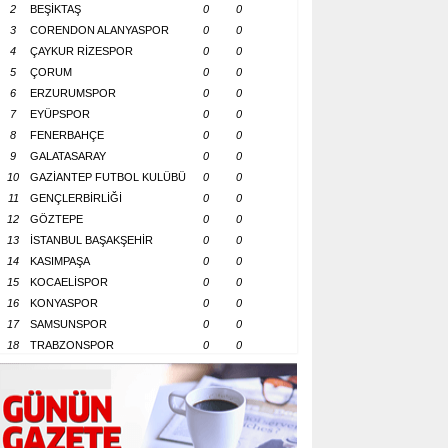
2
BEŞİKTAŞ
0
0
3
CORENDON ALANYASPOR
0
0
4
ÇAYKUR RİZESPOR
0
0
5
ÇORUM
0
0
6
ERZURUMSPOR
0
0
7
EYÜPSPOR
0
0
8
FENERBAHÇE
0
0
9
GALATASARAY
0
0
10
GAZİANTEP FUTBOL KULÜBÜ
0
0
11
GENÇLERBİRLİĞİ
0
0
12
GÖZTEPE
0
0
13
İSTANBUL BAŞAKŞEHİR
0
0
14
KASIMPAŞA
0
0
15
KOCAELİSPOR
0
0
16
KONYASPOR
0
0
17
SAMSUNSPOR
0
0
18
TRABZONSPOR
0
0