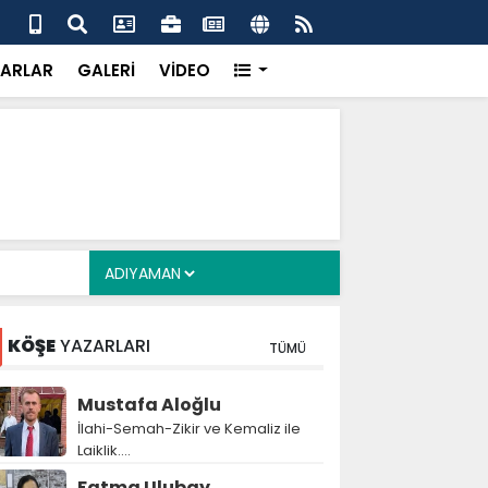
 her gün 4 bin 898 vatandaşa sıcak yemek
Baş
gör
ARLAR
GALERİ
VİDEO
KÖŞE
YAZARLARI
TÜMÜ
Mustafa Aloğlu
İlahi-Semah-Zikir ve Kemaliz ile
Laiklik….
Fatma Ulubay