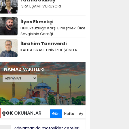
İSRAİL ŞAM'I VURUYOR!
İlyas Ekmekçi
Hukuksuzluğa Karşı Birleşmek: Ülke
Sevgisinin Gereği
İbrahim Tanrıverdi
KAHTA SİYASETİNİN İZDÜŞÜMLERİ
NAMAZ
VAKİTLERİ
ÇOK
OKUNANLAR
Gün
Hafta
Ay
Adıyaman’da motosiklet çeteleri