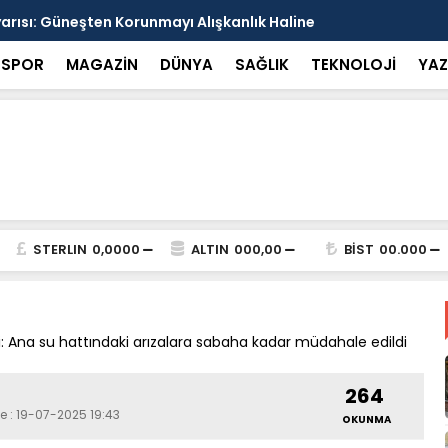
arısı: Güneşten Korunmayı Alışkanlık Haline
Haliliye’de
SPOR
MAGAZİN
DÜNYA
SAĞLIK
TEKNOLOJİ
YAZ
STERLIN
0,0000
ALTIN
000,00
BİST
00.000
 Ana su hattındaki arızalara sabaha kadar müdahale edildi
264
e : 19-07-2025 19:43
OKUNMA