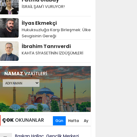
İSRAİL ŞAM'I VURUYOR!
İlyas Ekmekçi
Hukuksuzluğa Karşı Birleşmek: Ülke
Sevgisinin Gereği
İbrahim Tanrıverdi
KAHTA SİYASETİNİN İZDÜŞÜMLERİ
NAMAZ
VAKİTLERİ
ÇOK
OKUNANLAR
Gün
Hafta
Ay
Başkan Hallaç, Gençlik Merkezi