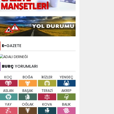
E-
GAZETE
BURÇ
YORUMLARI
KOÇ
BOĞA
İKİZLER
YENGEÇ
ASLAN
BAŞAK
TERAZİ
AKREP
YAY
OĞLAK
KOVA
BALIK