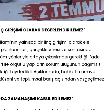
NÇ GİRİŞİMİ OLARAK DEĞERLENDİRİLEMEZ"
amı'nın yalnızca bir linç girişimi olarak ele
ın planlanması, gerçekleşmesi ve sonrasında
 tüm yönleriyle ortaya çıkarılması gerektiği ifade
i ile örgütlü yapıların sorumluluğunun bağımsız
ektiği kaydedildi. Açıklamada, hakikatin ortaya
 düzeni ve toplumsal barış açısından vazgeçilmez
ARDA ZAMANAŞIMI KABUL EDİLEMEZ"