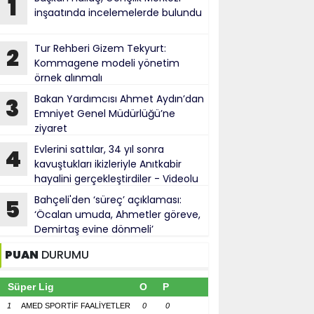
1
inşaatında incelemelerde bulundu
Tur Rehberi Gizem Tekyurt:
2
Kommagene modeli yönetim
örnek alınmalı
Bakan Yardımcısı Ahmet Aydın’dan
3
Emniyet Genel Müdürlüğü’ne
ziyaret
Evlerini sattılar, 34 yıl sonra
4
kavuştukları ikizleriyle Anıtkabir
hayalini gerçekleştirdiler - Videolu
Haber
Bahçeli'den ‘süreç’ açıklaması:
5
‘Öcalan umuda, Ahmetler göreve,
Demirtaş evine dönmeli’
PUAN
DURUMU
Süper Lig
O
P
1
AMED SPORTİF FAALİYETLER
0
0