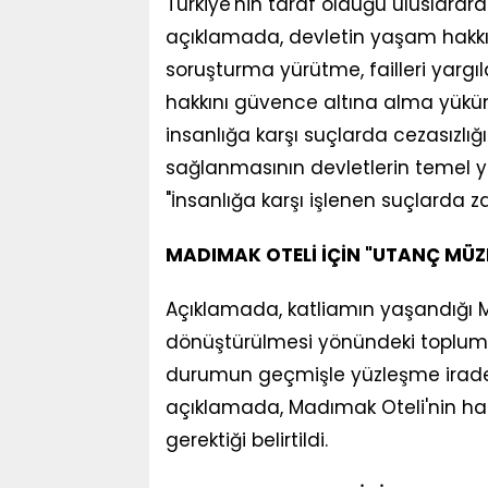
Türkiye'nin taraf olduğu uluslarara
açıklamada, devletin yaşam hakkını 
soruşturma yürütme, failleri yarg
hakkını güvence altına alma yükü
insanlığa karşı suçlarda cezasızlığ
sağlanmasının devletlerin temel yü
"İnsanlığa karşı işlenen suçlarda 
MADIMAK OTELİ İÇİN "UTANÇ MÜZE
Açıklamada, katliamın yaşandığı M
dönüştürülmesi yönündeki toplumsa
durumun geçmişle yüzleşme iradesi
açıklamada, Madımak Oteli'nin ha
gerektiği belirtildi.