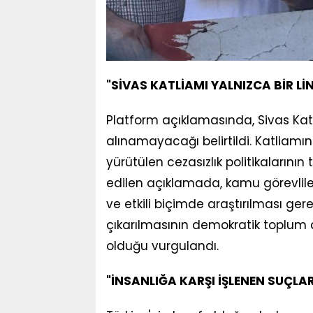
"SİVAS KATLİAMI YALNIZCA BİR Lİ
Platform açıklamasında, Sivas Katli
alınamayacağı belirtildi. Katliam
yürütülen cezasızlık politikalarının
edilen açıklamada, kamu görevliler
ve etkili biçimde araştırılması ger
çıkarılmasının demokratik toplum
olduğu vurgulandı.
"İNSANLIĞA KARŞI İŞLENEN SUÇL