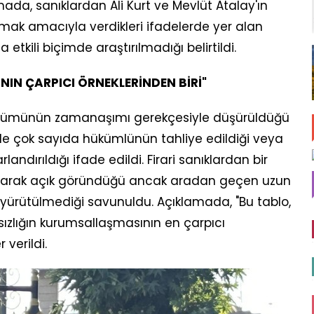
ada, sanıklardan Ali Kurt ve Mevlüt Atalay'ın
ak amacıyla verdikleri ifadelerde yer alan
tkili biçimde araştırılmadığı belirtildi.
IN ÇARPICI ÖRNEKLERİNDEN BİRİ"
bölümünün zamanaşımı gerekçesiyle düşürüldüğü
inde çok sayıda hükümlünün tahliye edildiği veya
andırıldığı ifade edildi. Firari sanıklardan bir
 olarak açık göründüğü ancak aradan geçen uzun
a yürütülmediği savunuldu. Açıklamada, "Bu tablo,
asızlığın kurumsallaşmasının en çarpıcı
 verildi.