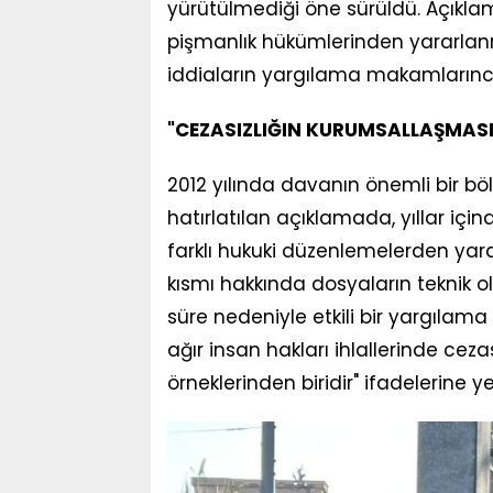
yürütülmediği öne sürüldü. Açıklam
pişmanlık hükümlerinden yararlanm
iddiaların yargılama makamlarınca e
"CEZASIZLIĞIN KURUMSALLAŞMASIN
2012 yılında davanın önemli bir 
hatırlatılan açıklamada, yıllar iç
farklı hukuki düzenlemelerden yararl
kısmı hakkında dosyaların teknik
süre nedeniyle etkili bir yargılam
ağır insan hakları ihlallerinde cez
örneklerinden biridir" ifadelerine yer