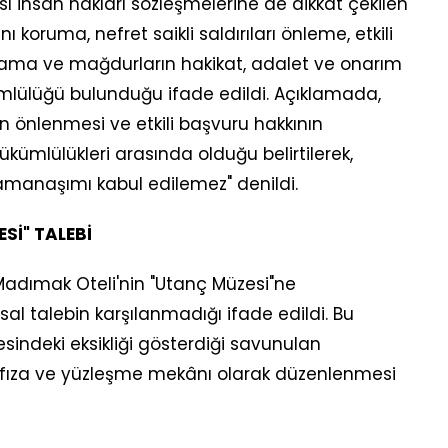
sı insan hakları sözleşmelerine de dikkat çekilen
koruma, nefret saikli saldırıları önleme, etkili
ılama ve mağdurların hakikat, adalet ve onarım
mlülüğü bulunduğu ifade edildi. Açıklamada,
ın önlenmesi ve etkili başvuru hakkının
kümlülükleri arasında olduğu belirtilerek,
zamanaşımı kabul edilemez" denildi.
Sİ" TALEBİ
adımak Oteli'nin "Utanç Müzesi"ne
l talebin karşılanmadığı ifade edildi. Bu
ndeki eksikliği gösterdiği savunulan
fıza ve yüzleşme mekânı olarak düzenlenmesi