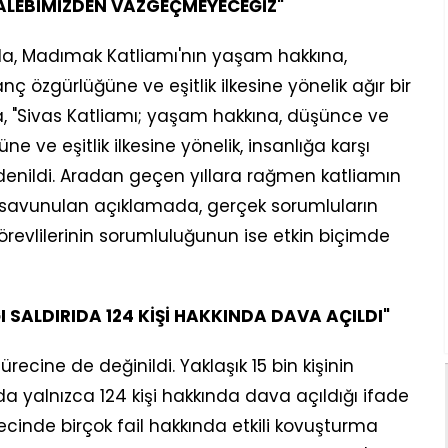
TALEBİMİZDEN VAZGEÇMEYECEĞİZ"
a, Madımak Katliamı'nın yaşam hakkına,
 özgürlüğüne ve eşitlik ilkesine yönelik ağır bir
da, "Sivas Katliamı; yaşam hakkına, düşünce ve
 ve eşitlik ilkesine yönelik, insanlığa karşı
" denildi. Aradan geçen yıllara rağmen katliamın
ı savunulan açıklamada, gerçek sorumluların
revlilerinin sorumluluğunun ise etkin biçimde
ĞI SALDIRIDA 124 KİŞİ HAKKINDA DAVA AÇILDI"
ürecine de değinildi. Yaklaşık 15 bin kişinin
nda yalnızca 124 kişi hakkında dava açıldığı ifade
cinde birçok fail hakkında etkili kovuşturma