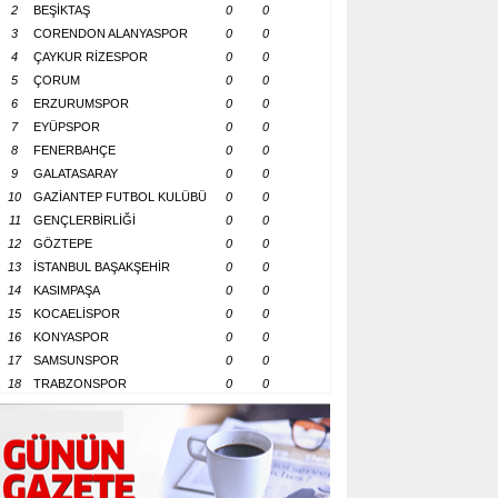
2
BEŞİKTAŞ
0
0
3
CORENDON ALANYASPOR
0
0
4
ÇAYKUR RİZESPOR
0
0
5
ÇORUM
0
0
6
ERZURUMSPOR
0
0
7
EYÜPSPOR
0
0
8
FENERBAHÇE
0
0
9
GALATASARAY
0
0
10
GAZİANTEP FUTBOL KULÜBÜ
0
0
11
GENÇLERBİRLİĞİ
0
0
12
GÖZTEPE
0
0
13
İSTANBUL BAŞAKŞEHİR
0
0
14
KASIMPAŞA
0
0
15
KOCAELİSPOR
0
0
16
KONYASPOR
0
0
17
SAMSUNSPOR
0
0
18
TRABZONSPOR
0
0