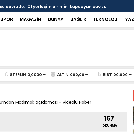
 devrede: 101 yerleşim birimini kapsayan dev su
Prof. Dr. D
şik aşıldı
kırılmayı '
SPOR
MAGAZİN
DÜNYA
SAĞLIK
TEKNOLOJİ
YAZ
STERLIN
0,0000
ALTIN
000,00
BİST
00.000
’ndan Madımak açıklaması - Videolu Haber
157
OKUNMA