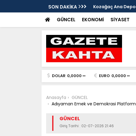
edim Özbey'in acısı: 'Bu olay hepimize
SON DAKİKA
Kozağaç Ana Deposu
projesinde önemli e
GÜNCEL
EKONOMİ
SİYASET
DOLAR
0,0000
EURO
0,0000
Anasayfa
GÜNCEL
Adıyaman Emek ve Demokrasi Platformu
GÜNCEL
Giriş Tarihi : 02-07-2026 21:46