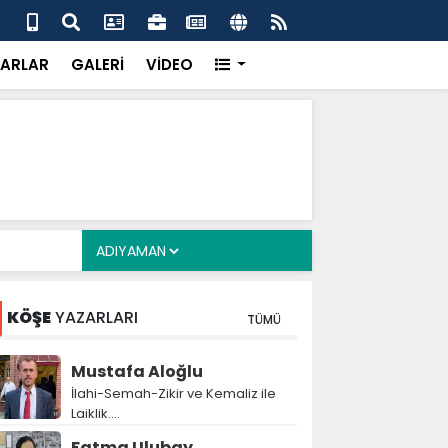
alyan: ‘Fransız Enstitüsü raporu, Adıyaman'daki siyasi
MHP
metroköy' kavramıyla açıklıyor’
yen
ARLAR
GALERİ
VİDEO
KÖŞE
YAZARLARI
TÜMÜ
Mustafa Aloğlu
İlahi-Semah-Zikir ve Kemaliz ile
Laiklik….
Fatma Ulubay