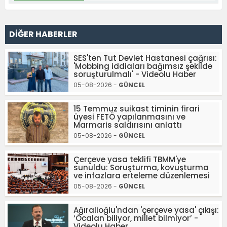
DİĞER HABERLER
SES'ten Tut Devlet Hastanesi çağrısı:
'Mobbing iddiaları bağımsız şekilde
soruşturulmalı' - Videolu Haber
05-08-2026 -
GÜNCEL
15 Temmuz suikast timinin firari
üyesi FETÖ yapılanmasını ve
Marmaris saldırısını anlattı
05-08-2026 -
GÜNCEL
Çerçeve yasa teklifi TBMM'ye
sunuldu: Soruşturma, kovuşturma
ve infazlara erteleme düzenlemesi
05-08-2026 -
GÜNCEL
Ağıralioğlu'ndan 'çerçeve yasa' çıkışı:
‘Öcalan biliyor, millet bilmiyor’ -
Videolu Haber