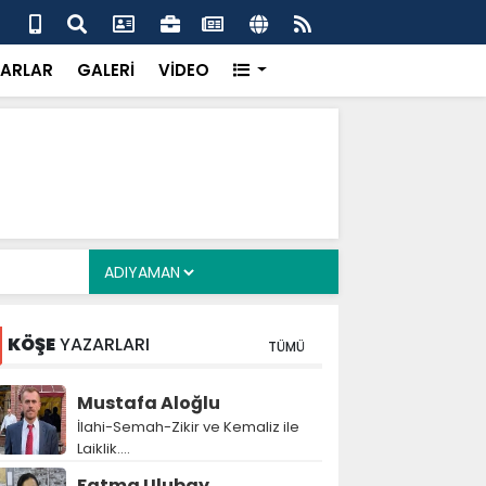
a Deposu devrede: 101 yerleşim birimini kapsayan dev su
Pro
önemli eşik aşıldı
kır
ARLAR
GALERİ
VİDEO
KÖŞE
YAZARLARI
TÜMÜ
Mustafa Aloğlu
İlahi-Semah-Zikir ve Kemaliz ile
Laiklik….
Fatma Ulubay