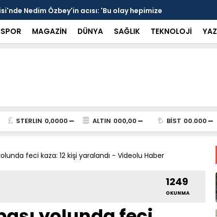
si'nde Nedim Özbey'in acısı: 'Bu olay hepimize
Kozağaç An
projesinde 
SPOR
MAGAZİN
DÜNYA
SAĞLIK
TEKNOLOJİ
YAZ
STERLIN
0,0000
ALTIN
000,00
BİST
00.000
unda feci kaza: 12 kişi yaralandı - Videolu Haber
1249
OKUNMA
şı yolunda feci