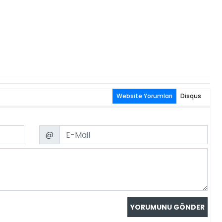
Website Yorumları
Disqus
Email
@