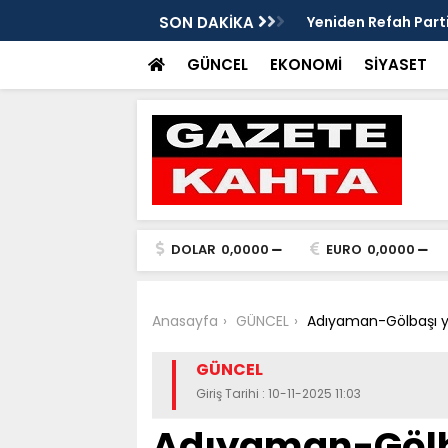
eleri ve mendil çocukları alarm veriyor
SON DAKİKA
Yeniden Refah Parti
ders olsun'
GÜNCEL
EKONOMİ
SİYASET
DOLAR
0,0000
EURO
0,0000
Anasayfa
GÜNCEL
Adıyaman-Gölbaşı yol
GÜNCEL
Giriş Tarihi : 10-11-2025 11:03
Adıyaman-Gölba