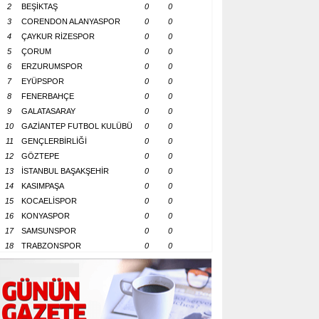
2
BEŞİKTAŞ
0
0
3
CORENDON ALANYASPOR
0
0
4
ÇAYKUR RİZESPOR
0
0
5
ÇORUM
0
0
6
ERZURUMSPOR
0
0
7
EYÜPSPOR
0
0
8
FENERBAHÇE
0
0
9
GALATASARAY
0
0
10
GAZİANTEP FUTBOL KULÜBÜ
0
0
11
GENÇLERBİRLİĞİ
0
0
12
GÖZTEPE
0
0
13
İSTANBUL BAŞAKŞEHİR
0
0
14
KASIMPAŞA
0
0
15
KOCAELİSPOR
0
0
16
KONYASPOR
0
0
17
SAMSUNSPOR
0
0
18
TRABZONSPOR
0
0