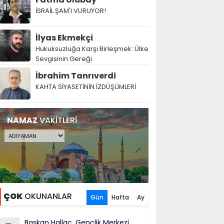
İSRAİL ŞAM'I VURUYOR!
İlyas Ekmekçi
Hukuksuzluğa Karşı Birleşmek: Ülke
Sevgisinin Gereği
İbrahim Tanrıverdi
KAHTA SİYASETİNİN İZDÜŞÜMLERİ
NAMAZ
VAKİTLERİ
ÇOK
OKUNANLAR
Gün
Hafta
Ay
Başkan Hallaç, Gençlik Merkezi