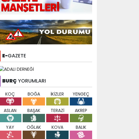
E-
GAZETE
BURÇ
YORUMLARI
KOÇ
BOĞA
İKİZLER
YENGEÇ
ASLAN
BAŞAK
TERAZİ
AKREP
YAY
OĞLAK
KOVA
BALIK