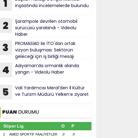
1
inşaatında incelemelerde bulundu
Şarampole devrilen otomobil
2
sürücüsü yaralandı - Videolu
Haber
PROMASİAD ile İTO'dan ortak
3
vizyon buluşması: Sektörün
geleceği için iş birliği mesajı
Adıyaman’da ormanlık alanda
4
yangın - Videolu Haber
Vali Yardımcısı Meral’den İl Kültür
5
ve Turizm Müdürü Yelken’e ziyaret
PUAN
DURUMU
Süper Lig
O
P
1
AMED SPORTİF FAALİYETLER
0
0