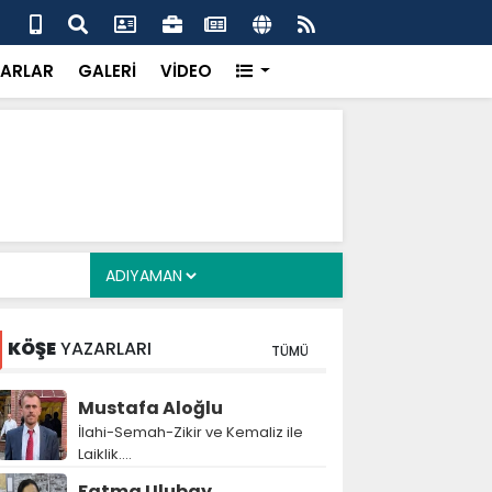
a Deposu devrede: 101 yerleşim birimini kapsayan dev su
Pro
önemli eşik aşıldı
kır
ARLAR
GALERİ
VİDEO
KÖŞE
YAZARLARI
TÜMÜ
Mustafa Aloğlu
İlahi-Semah-Zikir ve Kemaliz ile
Laiklik….
Fatma Ulubay