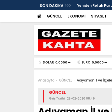
eleri ve mendil çocukları alarm veriyor
SON DAKİKA
Yeniden Refah Parti
ders olsun'
GÜNCEL
EKONOMİ
SİYASET
DOLAR
0,0000
EURO
0,0000
Anasayfa
GÜNCEL
Adıyaman İl ve İlçele
GÜNCEL
Giriş Tarihi : 23-02-2026 08:49
Adıyaman İl ve İ