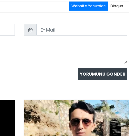
Website Yorumları
Disqus
Email
@