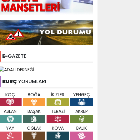
E-
GAZETE
BURÇ
YORUMLARI
KOÇ
BOĞA
İKİZLER
YENGEÇ
ASLAN
BAŞAK
TERAZİ
AKREP
YAY
OĞLAK
KOVA
BALIK