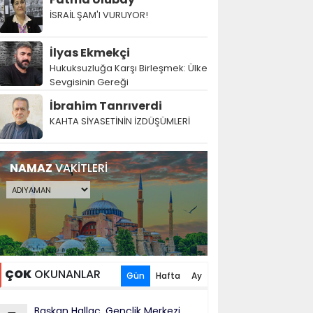
İSRAİL ŞAM'I VURUYOR!
İlyas Ekmekçi
Hukuksuzluğa Karşı Birleşmek: Ülke
Sevgisinin Gereği
İbrahim Tanrıverdi
KAHTA SİYASETİNİN İZDÜŞÜMLERİ
NAMAZ
VAKİTLERİ
ÇOK
OKUNANLAR
Gün
Hafta
Ay
Başkan Hallaç, Gençlik Merkezi