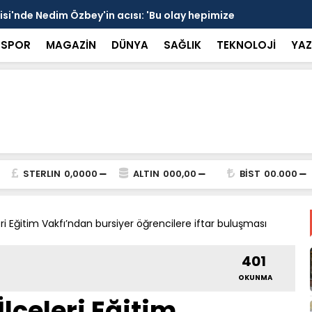
si'nde Nedim Özbey'in acısı: 'Bu olay hepimize
Kozağaç An
projesinde 
SPOR
MAGAZİN
DÜNYA
SAĞLIK
TEKNOLOJİ
YAZ
STERLIN
0,0000
ALTIN
000,00
BİST
00.000
ri Eğitim Vakfı’ndan bursiyer öğrencilere iftar buluşması
401
OKUNMA
lçeleri Eğitim