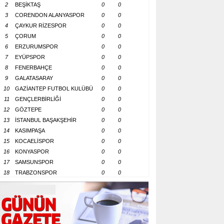
2
BEŞİKTAŞ
0
0
3
CORENDON ALANYASPOR
0
0
4
ÇAYKUR RİZESPOR
0
0
5
ÇORUM
0
0
6
ERZURUMSPOR
0
0
7
EYÜPSPOR
0
0
8
FENERBAHÇE
0
0
9
GALATASARAY
0
0
10
GAZİANTEP FUTBOL KULÜBÜ
0
0
11
GENÇLERBİRLİĞİ
0
0
12
GÖZTEPE
0
0
13
İSTANBUL BAŞAKŞEHİR
0
0
14
KASIMPAŞA
0
0
15
KOCAELİSPOR
0
0
16
KONYASPOR
0
0
17
SAMSUNSPOR
0
0
18
TRABZONSPOR
0
0