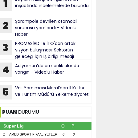
1
inşaatında incelemelerde bulundu
Şarampole devrilen otomobil
2
sürücüsü yaralandı - Videolu
Haber
PROMASİAD ile İTO'dan ortak
3
vizyon buluşması: Sektörün
geleceği için iş birliği mesajı
Adıyaman’da ormanlık alanda
4
yangın - Videolu Haber
Vali Yardımcısı Meral’den İl Kültür
5
ve Turizm Müdürü Yelken’e ziyaret
PUAN
DURUMU
Süper Lig
O
P
1
AMED SPORTİF FAALİYETLER
0
0