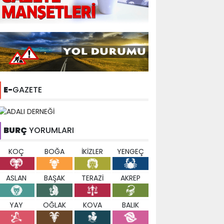
E-
GAZETE
BURÇ
YORUMLARI
KOÇ
BOĞA
İKİZLER
YENGEÇ
ASLAN
BAŞAK
TERAZİ
AKREP
YAY
OĞLAK
KOVA
BALIK