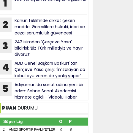
1
Kanun teklifinde dikkat çeken
2
madde: Görevlilere hukuki, idari ve
cezai sorumluluk güvencesi
242 isimden ‘Çerçeve Yasa’
3
bildirisi: ‘Biz Türk milletiyiz ve hayır
diyoruz’
ADD Genel Başkanı Bozkurt'tan
4
Çerçeve Yasa çıkışı: ‘İmzalayan da
kabul oyu veren de yanlış yapar’
Adıyaman'da sanat adına yeni bir
5
adım: Sahne Sanat Akademisi
hizmete açıldı - Videolu Haber
PUAN
DURUMU
Süper Lig
O
P
1
AMED SPORTİF FAALİYETLER
0
0