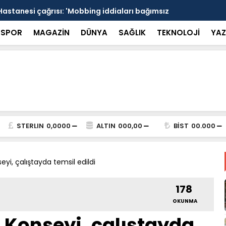
Hastanesi çağrısı: 'Mobbing iddiaları bağımsız
15 Temmuz s
alı' - Videolu Haber
Marmaris sa
SPOR
MAGAZİN
DÜNYA
SAĞLIK
TEKNOLOJİ
YAZ
STERLIN
0,0000
ALTIN
000,00
BİST
00.000
i, çalıştayda temsil edildi
178
OKUNMA
Konseyi, çalıştayda