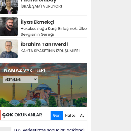
İSRAİL ŞAM'I VURUYOR!
İlyas Ekmekçi
Hukuksuzluğa Karşı Birleşmek: Ülke
Sevgisinin Gereği
İbrahim Tanrıverdi
KAHTA SİYASETİNİN İZDÜŞÜMLERİ
NAMAZ
VAKİTLERİ
ÇOK
OKUNANLAR
Gün
Hafta
Ay
LGS yerleştirme sonuçları açıklandı