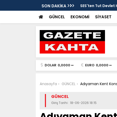
tarafsızlık ve liyakat açıklaması
SON DAKİKA
SES'ten Tut Devlet 
şekilde soruşturulm
GÜNCEL
EKONOMİ
SİYASET
DOLAR
0,0000
EURO
0,0000
Anasayfa
GÜNCEL
Adıyaman Kent Konsey
GÜNCEL
Giriş Tarihi : 18-06-2026 18:15
Adıyaman Kent 