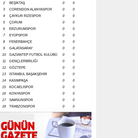
2
BEŞİKTAŞ
0
0
3
CORENDON ALANYASPOR
0
0
4
ÇAYKUR RİZESPOR
0
0
5
ÇORUM
0
0
6
ERZURUMSPOR
0
0
7
EYÜPSPOR
0
0
8
FENERBAHÇE
0
0
9
GALATASARAY
0
0
10
GAZİANTEP FUTBOL KULÜBÜ
0
0
11
GENÇLERBİRLİĞİ
0
0
12
GÖZTEPE
0
0
13
İSTANBUL BAŞAKŞEHİR
0
0
14
KASIMPAŞA
0
0
15
KOCAELİSPOR
0
0
16
KONYASPOR
0
0
17
SAMSUNSPOR
0
0
18
TRABZONSPOR
0
0