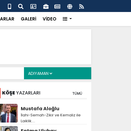
uikast timinin firari üyesi FETÖ yapılanmasını ve
Çer
ldırısını anlattı
inf
ARLAR
GALERİ
VİDEO
KÖŞE
YAZARLARI
TÜMÜ
Mustafa Aloğlu
İlahi-Semah-Zikir ve Kemaliz ile
Laiklik….
Fatma Ulubay