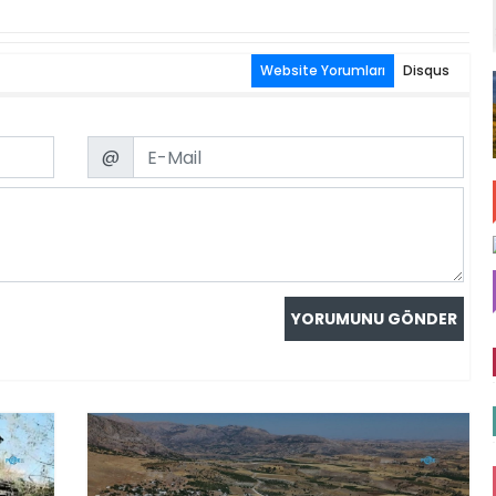
Website Yorumları
Disqus
Email
@