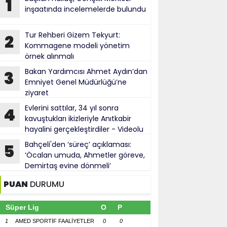
1
inşaatında incelemelerde bulundu
Tur Rehberi Gizem Tekyurt:
2
Kommagene modeli yönetim
örnek alınmalı
Bakan Yardımcısı Ahmet Aydın’dan
3
Emniyet Genel Müdürlüğü’ne
ziyaret
Evlerini sattılar, 34 yıl sonra
4
kavuştukları ikizleriyle Anıtkabir
hayalini gerçekleştirdiler - Videolu
Haber
Bahçeli'den ‘süreç’ açıklaması:
5
‘Öcalan umuda, Ahmetler göreve,
Demirtaş evine dönmeli’
PUAN
DURUMU
Süper Lig
O
P
1
AMED SPORTİF FAALİYETLER
0
0