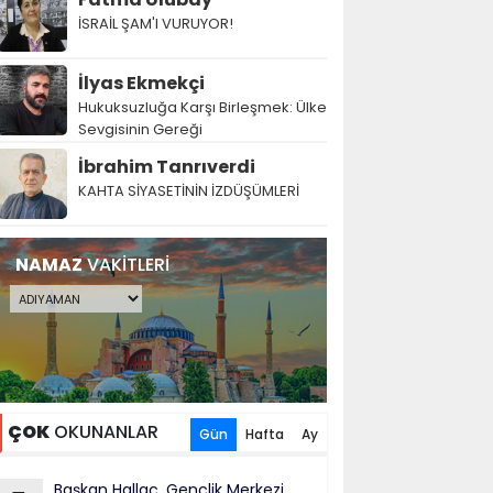
İSRAİL ŞAM'I VURUYOR!
İlyas Ekmekçi
Hukuksuzluğa Karşı Birleşmek: Ülke
Sevgisinin Gereği
İbrahim Tanrıverdi
KAHTA SİYASETİNİN İZDÜŞÜMLERİ
NAMAZ
VAKİTLERİ
ÇOK
OKUNANLAR
Gün
Hafta
Ay
Başkan Hallaç, Gençlik Merkezi