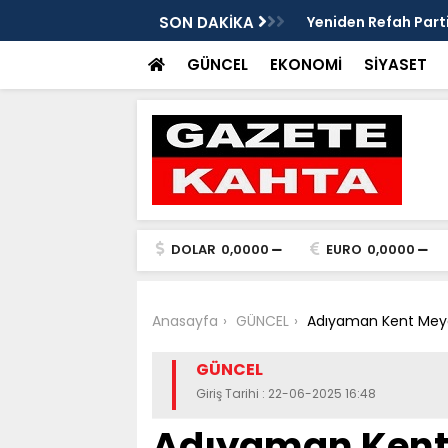
edim Özbey'in acısı: 'Bu olay hepimize
SON DAKİKA
Kozağaç Ana Deposu
projesinde önemli e
GÜNCEL
EKONOMİ
SİYASET
DOLAR
0,0000
EURO
0,0000
Anasayfa
GÜNCEL
Adıyaman Kent Meyda
GÜNCEL
Giriş Tarihi : 22-06-2025 16:48
Adıyaman Kent