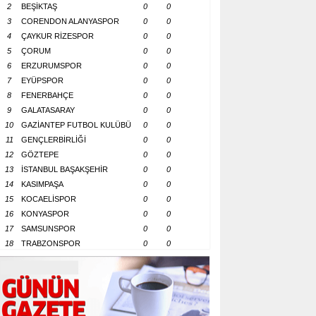
2
BEŞİKTAŞ
0
0
3
CORENDON ALANYASPOR
0
0
4
ÇAYKUR RİZESPOR
0
0
5
ÇORUM
0
0
6
ERZURUMSPOR
0
0
7
EYÜPSPOR
0
0
8
FENERBAHÇE
0
0
9
GALATASARAY
0
0
10
GAZİANTEP FUTBOL KULÜBÜ
0
0
11
GENÇLERBİRLİĞİ
0
0
12
GÖZTEPE
0
0
13
İSTANBUL BAŞAKŞEHİR
0
0
14
KASIMPAŞA
0
0
15
KOCAELİSPOR
0
0
16
KONYASPOR
0
0
17
SAMSUNSPOR
0
0
18
TRABZONSPOR
0
0