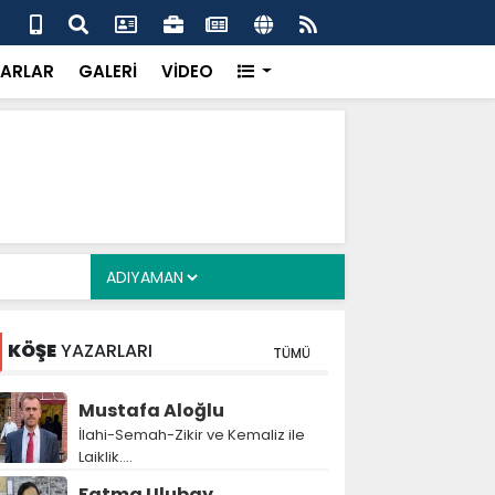
alyan: ‘Fransız Enstitüsü raporu, Adıyaman'daki siyasi
MHP
metroköy' kavramıyla açıklıyor’
yen
ARLAR
GALERİ
VİDEO
KÖŞE
YAZARLARI
TÜMÜ
Mustafa Aloğlu
İlahi-Semah-Zikir ve Kemaliz ile
Laiklik….
Fatma Ulubay