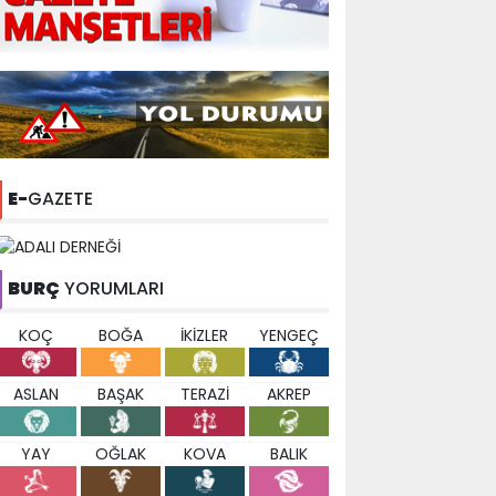
E-
GAZETE
BURÇ
YORUMLARI
KOÇ
BOĞA
İKİZLER
YENGEÇ
ASLAN
BAŞAK
TERAZİ
AKREP
YAY
OĞLAK
KOVA
BALIK