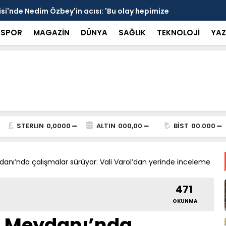
 devrede: 101 yerleşim birimini kapsayan dev su
Prof. Dr. D
şik aşıldı
kırılmayı '
SPOR
MAGAZİN
DÜNYA
SAĞLIK
TEKNOLOJİ
YAZ
STERLIN
0,0000
ALTIN
000,00
BİST
00.000
nı’nda çalışmalar sürüyor: Vali Varol’dan yerinde inceleme
471
OKUNMA
 Meydanı’nda