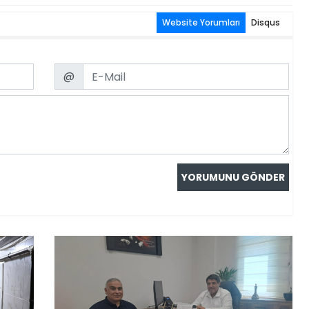
Website Yorumları
Disqus
Email
@