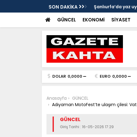
Gazete Kahta İmtiyaz Sahibi Mustafa
SON DAKİKA
Şanlıurfa’da yaz uy
Getirin
GÜNCEL
EKONOMİ
SİYASET
DOLAR
0,0000
EURO
0,0000
Anasayfa
GÜNCEL
Adıyaman MotoFest’te ulaşım çilesi: Va
GÜNCEL
Giriş Tarihi : 16-05-2026 17:29