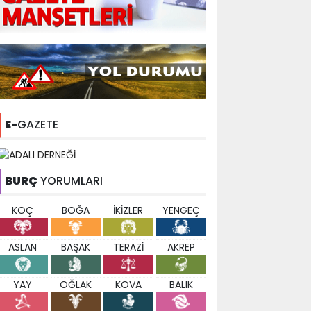
E-
GAZETE
BURÇ
YORUMLARI
KOÇ
BOĞA
İKİZLER
YENGEÇ
ASLAN
BAŞAK
TERAZİ
AKREP
YAY
OĞLAK
KOVA
BALIK