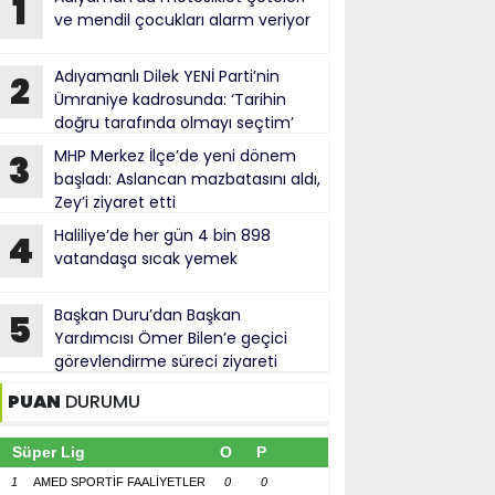
1
ve mendil çocukları alarm veriyor
Adıyamanlı Dilek YENİ Parti’nin
2
Ümraniye kadrosunda: ‘Tarihin
doğru tarafında olmayı seçtim’
MHP Merkez İlçe’de yeni dönem
3
başladı: Aslancan mazbatasını aldı,
Zey’i ziyaret etti
Haliliye’de her gün 4 bin 898
4
vatandaşa sıcak yemek
Başkan Duru’dan Başkan
5
Yardımcısı Ömer Bilen’e geçici
görevlendirme süreci ziyareti
PUAN
DURUMU
Süper Lig
O
P
1
AMED SPORTİF FAALİYETLER
0
0