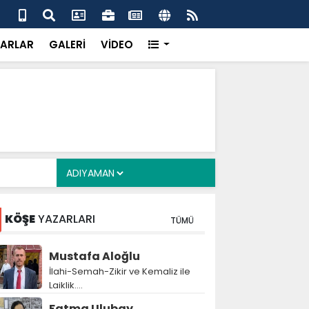
 her gün 4 bin 898 vatandaşa sıcak yemek
Baş
gör
ARLAR
GALERİ
VİDEO
KÖŞE
YAZARLARI
TÜMÜ
Mustafa Aloğlu
İlahi-Semah-Zikir ve Kemaliz ile
Laiklik….
Fatma Ulubay