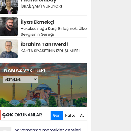
İSRAİL ŞAM'I VURUYOR!
İlyas Ekmekçi
Hukuksuzluğa Karşı Birleşmek: Ülke
Sevgisinin Gereği
İbrahim Tanrıverdi
KAHTA SİYASETİNİN İZDÜŞÜMLERİ
NAMAZ
VAKİTLERİ
ÇOK
OKUNANLAR
Gün
Hafta
Ay
Adıyaman’da motosiklet çeteleri