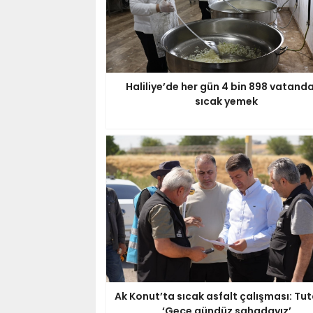
Haliliye’de her gün 4 bin 898 vatand
sıcak yemek
Ak Konut’ta sıcak asfalt çalışması: Tut
‘Gece gündüz sahadayız’