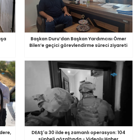
aşa
Başkan Duru’dan Başkan Yardımcısı Ömer
Bilen’e geçici görevlendirme süreci ziyareti
dere,
DEAŞ'a 30 ilde eş zamanlı operasyon: 104
şüpheli gözaltında - Videolu Haber