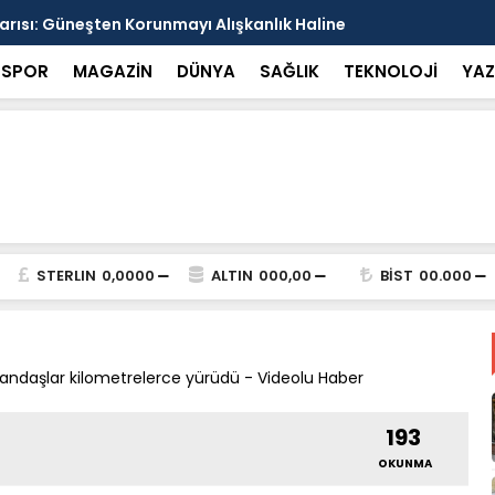
arısı: Güneşten Korunmayı Alışkanlık Haline
Haliliye’de
SPOR
MAGAZİN
DÜNYA
SAĞLIK
TEKNOLOJİ
YAZ
STERLIN
0,0000
ALTIN
000,00
BİST
00.000
tandaşlar kilometrelerce yürüdü - Videolu Haber
193
OKUNMA