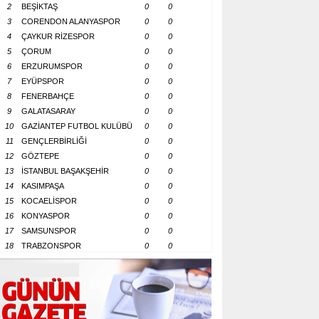
2
BEŞİKTAŞ
0
0
3
CORENDON ALANYASPOR
0
0
4
ÇAYKUR RİZESPOR
0
0
5
ÇORUM
0
0
6
ERZURUMSPOR
0
0
7
EYÜPSPOR
0
0
8
FENERBAHÇE
0
0
9
GALATASARAY
0
0
10
GAZİANTEP FUTBOL KULÜBÜ
0
0
11
GENÇLERBİRLİĞİ
0
0
12
GÖZTEPE
0
0
13
İSTANBUL BAŞAKŞEHİR
0
0
14
KASIMPAŞA
0
0
15
KOCAELİSPOR
0
0
16
KONYASPOR
0
0
17
SAMSUNSPOR
0
0
18
TRABZONSPOR
0
0