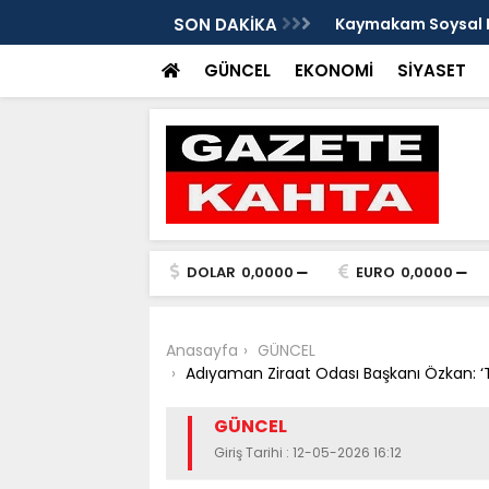
e Damlacık köylerini ziyaret etti
SON DAKİKA
Kaymakam Soysal ge
GÜNCEL
EKONOMİ
SİYASET
DOLAR
0,0000
EURO
0,0000
Anasayfa
GÜNCEL
Adıyaman Ziraat Odası Başkanı Özkan: ‘Tüt
GÜNCEL
Giriş Tarihi : 12-05-2026 16:12