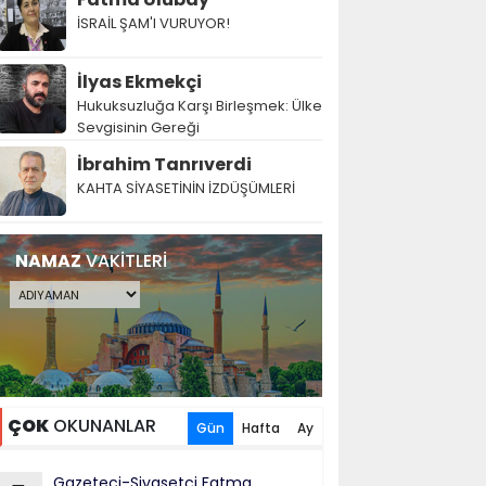
İSRAİL ŞAM'I VURUYOR!
İlyas Ekmekçi
Hukuksuzluğa Karşı Birleşmek: Ülke
Sevgisinin Gereği
İbrahim Tanrıverdi
KAHTA SİYASETİNİN İZDÜŞÜMLERİ
NAMAZ
VAKİTLERİ
ÇOK
OKUNANLAR
Gün
Hafta
Ay
Gazeteci-Siyasetçi Fatma