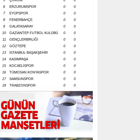
5
ÇORUM
0
0
6
ERZURUMSPOR
0
0
7
EYÜPSPOR
0
0
8
FENERBAHÇE
0
0
9
GALATASARAY
0
0
10
GAZİANTEP FUTBOL KULÜBÜ
0
0
11
GENÇLERBİRLİĞİ
0
0
12
GÖZTEPE
0
0
13
İSTANBUL BAŞAKŞEHİR
0
0
14
KASIMPAŞA
0
0
15
KOCAELİSPOR
0
0
16
TÜMOSAN KONYASPOR
0
0
17
SAMSUNSPOR
0
0
18
TRABZONSPOR
0
0