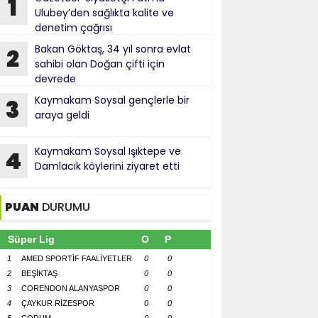
1
Ulubey’den sağlıkta kalite ve
denetim çağrısı
Bakan Göktaş, 34 yıl sonra evlat
2
sahibi olan Doğan çifti için
devrede
Kaymakam Soysal gençlerle bir
3
araya geldi
Kaymakam Soysal Işıktepe ve
4
Damlacık köylerini ziyaret etti
PUAN
DURUMU
Süper Lig
O
P
1
AMED SPORTİF FAALİYETLER
0
0
2
BEŞİKTAŞ
0
0
3
CORENDON ALANYASPOR
0
0
4
ÇAYKUR RİZESPOR
0
0