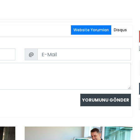
Website Yorumları
Disqus
Email
@