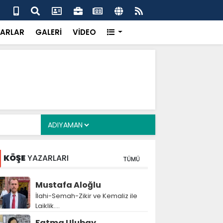
ş, 34 yıl sonra evlat sahibi olan Doğan çifti için devrede
Gaz
çağ
ARLAR
GALERİ
VİDEO
KÖŞE
YAZARLARI
TÜMÜ
Mustafa Aloğlu
İlahi-Semah-Zikir ve Kemaliz ile
Laiklik….
Fatma Ulubay