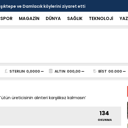
nçlerle bir araya geldi
Bakan Gökta
SPOR
MAGAZİN
DÜNYA
SAĞLIK
TEKNOLOJİ
YAZ
STERLIN
0,0000
ALTIN
000,00
BİST
00.000
ün üreticisinin alınteri karşılıksız kalmasın’
134
OKUNMA