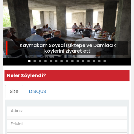
Kaymakam Soysal Işıktepe ve Damlacık
köylerini ziyaret etti
Neler Söylendi?
Site
DISQUS