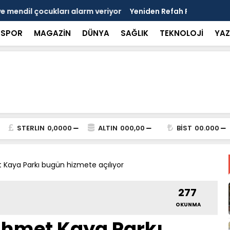
si'nde Nedim Özbey'in acısı: 'Bu olay hepimize
Kozağaç An
projesinde 
SPOR
MAGAZİN
DÜNYA
SAĞLIK
TEKNOLOJİ
YAZ
STERLIN
0,0000
ALTIN
000,00
BİST
00.000
Kaya Parkı bugün hizmete açılıyor
277
OKUNMA
hmet Kaya Parkı