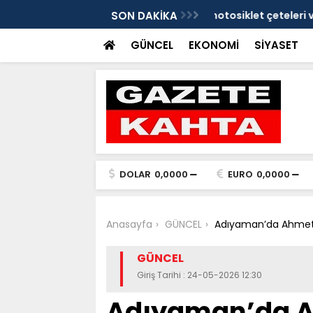
eleri ve mendil çocukları alarm veriyor
SON DAKİKA
Yeniden Refah Parti
ders olsun'
GÜNCEL
EKONOMİ
SİYASET
DOLAR
0,0000
EURO
0,0000
Anasayfa
GÜNCEL
Adıyaman’da Ahmet 
GÜNCEL
Giriş Tarihi : 24-05-2026 12:30
Adıyaman’da A