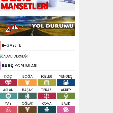
E-
GAZETE
BURÇ
YORUMLARI
KOÇ
BOĞA
İKİZLER
YENGEÇ
ASLAN
BAŞAK
TERAZİ
AKREP
YAY
OĞLAK
KOVA
BALIK