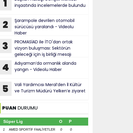
1
inşaatında incelemelerde bulundu
Şarampole devrilen otomobil
2
sürücüsü yaralandı - Videolu
Haber
PROMASİAD ile İTO'dan ortak
3
vizyon buluşması: Sektörün
geleceği için iş birliği mesajı
Adıyaman’da ormanlık alanda
4
yangın - Videolu Haber
Vali Yardımcısı Meral’den İl Kültür
5
ve Turizm Müdürü Yelken’e ziyaret
PUAN
DURUMU
Süper Lig
O
P
1
AMED SPORTİF FAALİYETLER
0
0