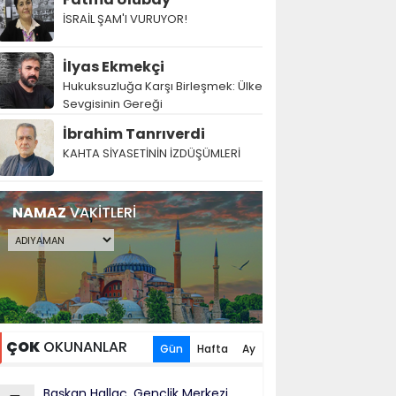
İSRAİL ŞAM'I VURUYOR!
İlyas Ekmekçi
Hukuksuzluğa Karşı Birleşmek: Ülke
Sevgisinin Gereği
İbrahim Tanrıverdi
KAHTA SİYASETİNİN İZDÜŞÜMLERİ
NAMAZ
VAKİTLERİ
ÇOK
OKUNANLAR
Gün
Hafta
Ay
Başkan Hallaç, Gençlik Merkezi