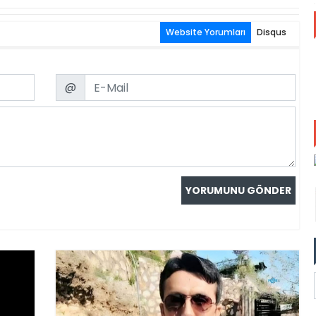
Website Yorumları
Disqus
Email
@