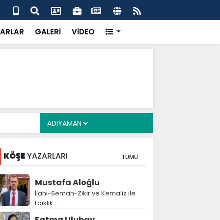
a Deposu devrede: 101 yerleşim birimini kapsayan dev su
Pro
önemli eşik aşıldı
kır
ARLAR
GALERİ
VİDEO
KÖŞE
YAZARLARI
TÜMÜ
Mustafa Aloğlu
İlahi-Semah-Zikir ve Kemaliz ile
Laiklik….
Fatma Ulubay