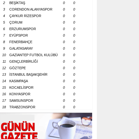
2
BEŞİKTAŞ
0
0
3
CORENDON ALANYASPOR
0
0
4
ÇAYKUR RİZESPOR
0
0
5
ÇORUM
0
0
6
ERZURUMSPOR
0
0
7
EYÜPSPOR
0
0
8
FENERBAHÇE
0
0
9
GALATASARAY
0
0
10
GAZİANTEP FUTBOL KULÜBÜ
0
0
11
GENÇLERBİRLİĞİ
0
0
12
GÖZTEPE
0
0
13
İSTANBUL BAŞAKŞEHİR
0
0
14
KASIMPAŞA
0
0
15
KOCAELİSPOR
0
0
16
KONYASPOR
0
0
17
SAMSUNSPOR
0
0
18
TRABZONSPOR
0
0