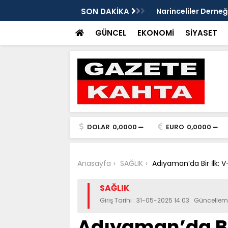
Gazete Kahta İmtiyaz Sahibi Mustafa
SON DAKİKA
Şanlıurfa’da yaz uy
Getirin
GÜNCEL
EKONOMİ
SİYASET
DOLAR
0,0000
EURO
0,0000
Anasayfa
SAĞLIK
Adıyaman’da Bir İlk: 
SAĞLIK
Giriş Tarihi : 31-05-2025 14:03 Güncellem
Adıyaman’da Bir