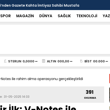
arısı: Güneşten Korunmayı Alışkanlık Haline
Haliliye’de
SPOR
MAGAZİN
DÜNYA
SAĞLIK
TEKNOLOJİ
YAZ
STERLIN
0,0000
ALTIN
000,00
BİST
00.000
V-Notes ile rahim alma operasyonu gerçekleştirildi
391
e : 31-05-2025 14:03
OKUNMA
 İlk: V-Notes ile