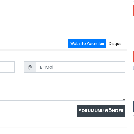
Website Yorumları
Disqus
Email
@