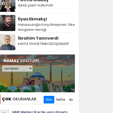
İSRAİL ŞAM'I VURUYOR!
İlyas Ekmekçi
Hukuksuzluğa Karşı Birleşmek: Ülke
Sevgisinin Gereği
İbrahim Tanrıverdi
KAHTA SİYASETİNİN İZDÜŞÜMLERİ
NAMAZ
VAKİTLERİ
ÇOK
OKUNANLAR
Gün
Hafta
Ay
MHP Merkez İlçe’de yeni dönem