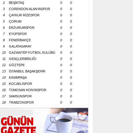
2
BEŞİKTAŞ
0
0
3
CORENDON ALANYASPOR
0
0
4
ÇAYKUR RİZESPOR
0
0
5
ÇORUM
0
0
6
ERZURUMSPOR
0
0
7
EYÜPSPOR
0
0
8
FENERBAHÇE
0
0
9
GALATASARAY
0
0
10
GAZİANTEP FUTBOL KULÜBÜ
0
0
11
GENÇLERBİRLİĞİ
0
0
12
GÖZTEPE
0
0
13
İSTANBUL BAŞAKŞEHİR
0
0
14
KASIMPAŞA
0
0
15
KOCAELİSPOR
0
0
16
TÜMOSAN KONYASPOR
0
0
17
SAMSUNSPOR
0
0
18
TRABZONSPOR
0
0