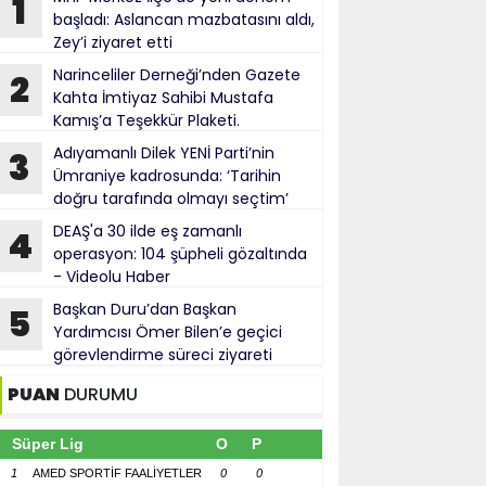
1
başladı: Aslancan mazbatasını aldı,
Zey’i ziyaret etti
Narinceliler Derneği’nden Gazete
2
Kahta İmtiyaz Sahibi Mustafa
Kamış’a Teşekkür Plaketi.
Adıyamanlı Dilek YENİ Parti’nin
3
Ümraniye kadrosunda: ‘Tarihin
doğru tarafında olmayı seçtim’
DEAŞ'a 30 ilde eş zamanlı
4
operasyon: 104 şüpheli gözaltında
- Videolu Haber
Başkan Duru’dan Başkan
5
Yardımcısı Ömer Bilen’e geçici
görevlendirme süreci ziyareti
PUAN
DURUMU
Süper Lig
O
P
1
AMED SPORTİF FAALİYETLER
0
0