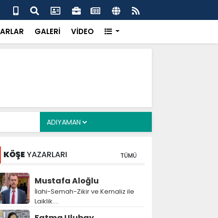
 her gün 4 bin 898 vatandaşa sıcak yemek
Baş
gör
ARLAR
GALERİ
VİDEO
KÖŞE
YAZARLARI
TÜMÜ
Mustafa Aloğlu
İlahi-Semah-Zikir ve Kemaliz ile
Laiklik….
Fatma Ulubay