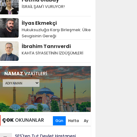
İSRAİL ŞAM'I VURUYOR!
İlyas Ekmekçi
Hukuksuzluğa Karşı Birleşmek: Ülke
Sevgisinin Gereği
İbrahim Tanrıverdi
KAHTA SİYASETİNİN İZDÜŞÜMLERİ
NAMAZ
VAKİTLERİ
ÇOK
OKUNANLAR
Gün
Hafta
Ay
SES'ten Tut Devlet Hastanesi