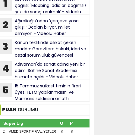
1
çağrısı: 'Mobbing iddiaları bağımsız
şekilde soruşturulmalı' - Videolu
Haber
Ağıralioğlu'ndan 'çerçeve yasa'
2
çıkışı: ‘Öcalan biliyor, millet
bilmiyor’ - Videolu Haber
Kanun teklifinde dikkat çeken
3
madde: Görevlilere hukuki, idari ve
cezai sorumluluk güvencesi
Adıyaman'da sanat adına yeni bir
4
adım: Sahne Sanat Akademisi
hizmete açıldı - Videolu Haber
15 Temmuz suikast timinin firari
5
üyesi FETÖ yapılanmasını ve
Marmaris saldırısını anlattı
PUAN
DURUMU
Süper Lig
O
P
1
AMED SPORTİF FAALİYETLER
0
0