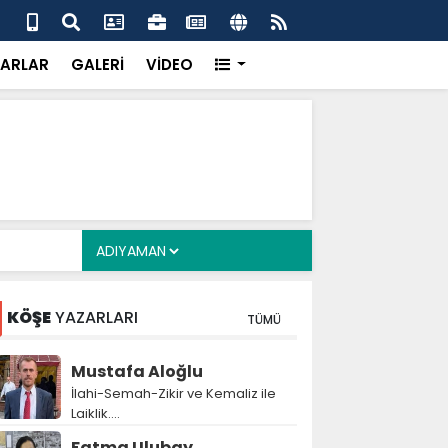
laç, Gençlik Merkezi inşaatında incelemelerde bulundu
Tur
alı
ARLAR
GALERİ
VİDEO
KÖŞE
YAZARLARI
TÜMÜ
Mustafa Aloğlu
İlahi-Semah-Zikir ve Kemaliz ile
Laiklik….
Fatma Ulubay