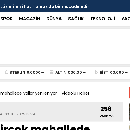
erimizi hatırlamak da bir mücadeledir
Başkan Hal
SPOR
MAGAZİN
DÜNYA
SAĞLIK
TEKNOLOJİ
YAZ
STERLIN
0,0000
ALTIN
000,00
BİST
00.000
mahallede yollar yenileniyor - Videolu Haber
256
e : 03-10-2025 18:39
OKUNMA
irçok mahallede