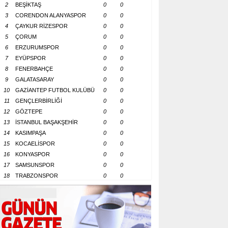
2
BEŞİKTAŞ
0
0
3
CORENDON ALANYASPOR
0
0
4
ÇAYKUR RİZESPOR
0
0
5
ÇORUM
0
0
6
ERZURUMSPOR
0
0
7
EYÜPSPOR
0
0
8
FENERBAHÇE
0
0
9
GALATASARAY
0
0
10
GAZİANTEP FUTBOL KULÜBÜ
0
0
11
GENÇLERBİRLİĞİ
0
0
12
GÖZTEPE
0
0
13
İSTANBUL BAŞAKŞEHİR
0
0
14
KASIMPAŞA
0
0
15
KOCAELİSPOR
0
0
16
KONYASPOR
0
0
17
SAMSUNSPOR
0
0
18
TRABZONSPOR
0
0