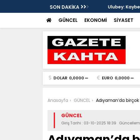
da yangın - Videolu Haber
SON DAKİKA
Ulubey: Kaybettikl
GÜNCEL
EKONOMİ
SİYASET
DOLAR
0,0000
EURO
0,0000
Anasayfa
GÜNCEL
Adıyaman’da birçok 
GÜNCEL
Giriş Tarihi : 03-10-2025 18:39 Güncellem
Adıyaman’da b