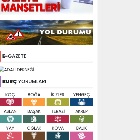
E-
GAZETE
BURÇ
YORUMLARI
KOÇ
BOĞA
İKİZLER
YENGEÇ
ASLAN
BAŞAK
TERAZİ
AKREP
YAY
OĞLAK
KOVA
BALIK