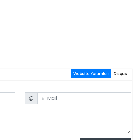
Website Yorumları
Disqus
Email
@