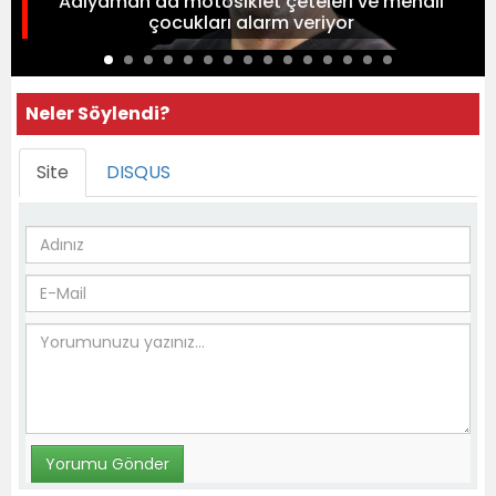
Adıyaman’da motosiklet çeteleri ve mendil
çocukları alarm veriyor
Neler Söylendi?
Site
DISQUS