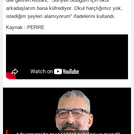
dile getiren Assani, "Suriyeli olduğum için okul
arkadaşlarım bana küfrediyor. Okul harçlığımız yok,
istediğim şeyleri alamıyorum" ifadelerini kullandı.
Kaynak : PERRE