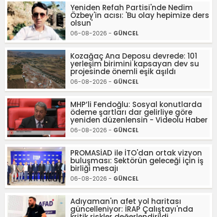
Yeniden Refah Partisi'nde Nedim
Özbey'in acısı: 'Bu olay hepimize ders
olsun'
06-08-2026 -
GÜNCEL
Kozağaç Ana Deposu devrede: 101
yerleşim birimini kapsayan dev su
projesinde önemli eşik aşıldı
06-08-2026 -
GÜNCEL
MHP’li Fendoğlu: Sosyal konutlarda
ödeme şartları dar gelirliye göre
yeniden düzenlensin - Videolu Haber
06-08-2026 -
GÜNCEL
PROMASİAD ile İTO'dan ortak vizyon
buluşması: Sektörün geleceği için iş
birliği mesajı
06-08-2026 -
GÜNCEL
Adıyaman'ın afet yol haritası
güncelleniyor: İRAP Çalıştayı'nda
kritik riskler değerlendirildi