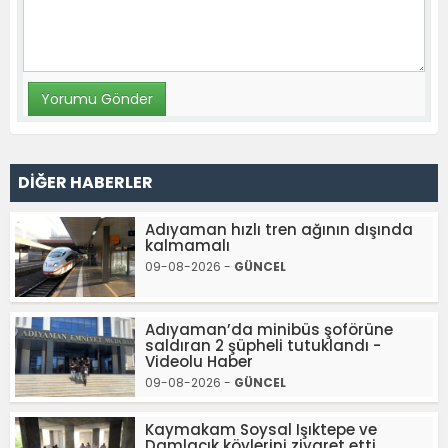
DİĞER HABERLER
Adıyaman hızlı tren ağının dışında
kalmamalı
09-08-2026 -
GÜNCEL
Adıyaman’da minibüs şoförüne
saldıran 2 şüpheli tutuklandı -
Videolu Haber
09-08-2026 -
GÜNCEL
Kaymakam Soysal Işıktepe ve
Damlacık köylerini ziyaret etti