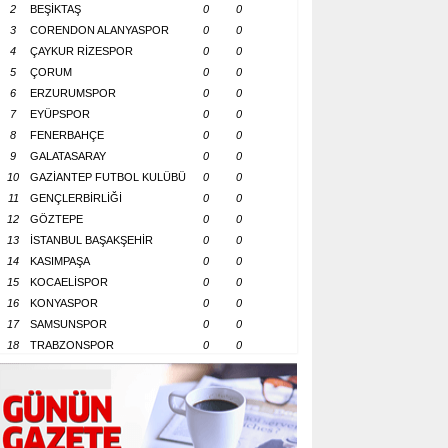
2
BEŞİKTAŞ
0
0
3
CORENDON ALANYASPOR
0
0
4
ÇAYKUR RİZESPOR
0
0
5
ÇORUM
0
0
6
ERZURUMSPOR
0
0
7
EYÜPSPOR
0
0
8
FENERBAHÇE
0
0
9
GALATASARAY
0
0
10
GAZİANTEP FUTBOL KULÜBÜ
0
0
11
GENÇLERBİRLİĞİ
0
0
12
GÖZTEPE
0
0
13
İSTANBUL BAŞAKŞEHİR
0
0
14
KASIMPAŞA
0
0
15
KOCAELİSPOR
0
0
16
KONYASPOR
0
0
17
SAMSUNSPOR
0
0
18
TRABZONSPOR
0
0