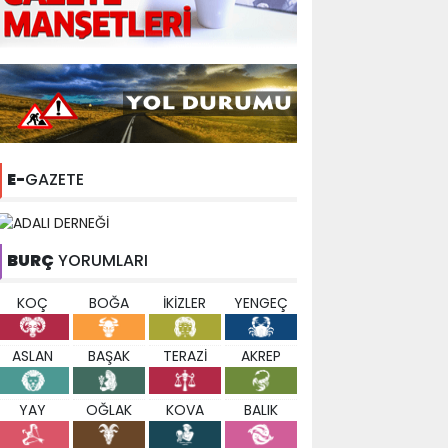
E-
GAZETE
BURÇ
YORUMLARI
KOÇ
BOĞA
İKİZLER
YENGEÇ
ASLAN
BAŞAK
TERAZİ
AKREP
YAY
OĞLAK
KOVA
BALIK