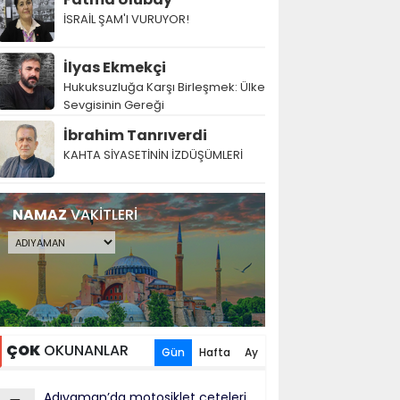
İSRAİL ŞAM'I VURUYOR!
İlyas Ekmekçi
Hukuksuzluğa Karşı Birleşmek: Ülke
Sevgisinin Gereği
İbrahim Tanrıverdi
KAHTA SİYASETİNİN İZDÜŞÜMLERİ
NAMAZ
VAKİTLERİ
ÇOK
OKUNANLAR
Gün
Hafta
Ay
Adıyaman’da motosiklet çeteleri