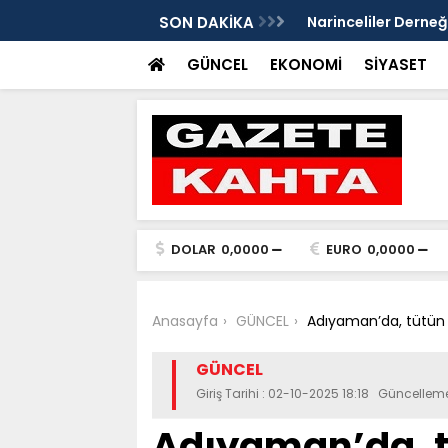
Gazete Kahta İmtiyaz Sahibi Mustafa
SON DAKİKA
Şanlıurfa’da yaz uy
Getirin
GÜNCEL
EKONOMİ
SİYASET
DOLAR
0,0000
EURO
0,0000
Anasayfa
GÜNCEL
Adıyaman’da, tütün ü
GÜNCEL
Giriş Tarihi : 02-10-2025 18:18 Güncelleme
Adıyaman’da, tü