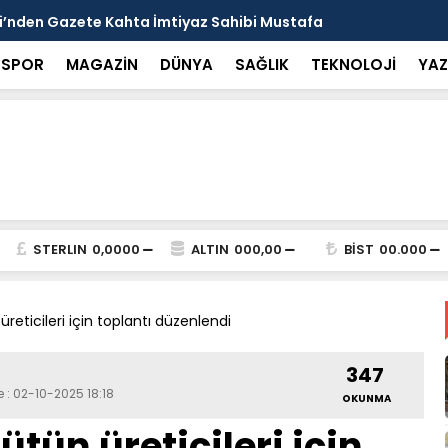
arısı: Güneşten Korunmayı Alışkanlık Haline
Haliliye’de
SPOR
MAGAZİN
DÜNYA
SAĞLIK
TEKNOLOJİ
YAZ
STERLIN
0,0000
ALTIN
000,00
BİST
00.000
reticileri için toplantı düzenlendi
347
 : 02-10-2025 18:18
OKUNMA
tün üreticileri için