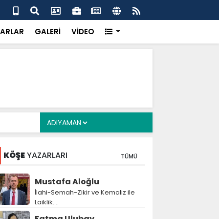
 her gün 4 bin 898 vatandaşa sıcak yemek
Baş
gör
ARLAR
GALERİ
VİDEO
KÖŞE
YAZARLARI
TÜMÜ
Mustafa Aloğlu
İlahi-Semah-Zikir ve Kemaliz ile
Laiklik….
Fatma Ulubay