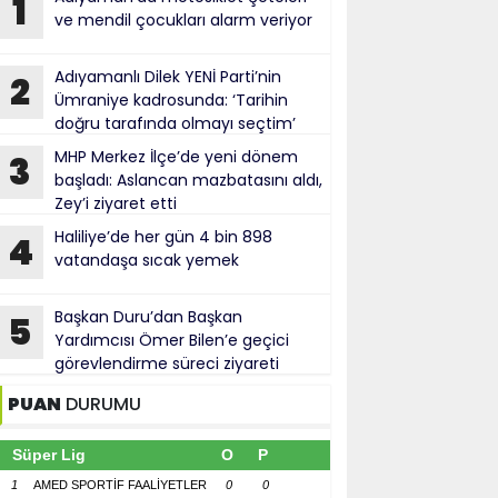
1
ve mendil çocukları alarm veriyor
Adıyamanlı Dilek YENİ Parti’nin
2
Ümraniye kadrosunda: ‘Tarihin
doğru tarafında olmayı seçtim’
MHP Merkez İlçe’de yeni dönem
3
başladı: Aslancan mazbatasını aldı,
Zey’i ziyaret etti
Haliliye’de her gün 4 bin 898
4
vatandaşa sıcak yemek
Başkan Duru’dan Başkan
5
Yardımcısı Ömer Bilen’e geçici
görevlendirme süreci ziyareti
PUAN
DURUMU
Süper Lig
O
P
1
AMED SPORTİF FAALİYETLER
0
0