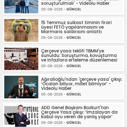
soruşturulmalı' - Videolu Haber
05-08-2026 -
GÜNCEL
15 Temmuz suikast timinin firari
üyesi FETÖ yapılanmasını ve
Marmaris saldırısını anlattı
05-08-2026 -
GÜNCEL
Çerçeve yasa teklifi TBMM'ye
sunuldu: Soruşturma, kovuşturma
ve infazlara erteleme düzenlemesi
05-08-2026 -
GÜNCEL
Ağıralioğlu'ndan 'çerçeve yasa' çıkışı:
‘Öcalan biliyor, millet bilmiyor’ -
Videolu Haber
05-08-2026 -
GÜNCEL
ADD Genel Başkanı Bozkurt'tan
Çerçeve Yasa çıkışı: ‘İmzalayan da
kabul oyu veren de yanlış yapar’
05-08-2026 -
GÜNCEL