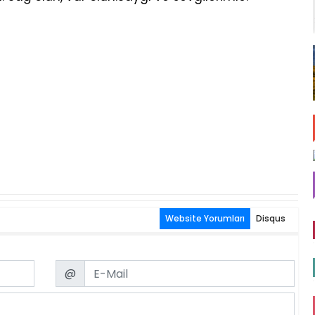
Website Yorumları
Disqus
Email
@