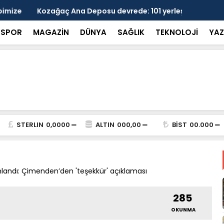
 devrede: 101 yerleşim birimini kapsayan dev su
Prof. Dr. D
şik aşıldı
kırılmayı '
SPOR
MAGAZİN
DÜNYA
SAĞLIK
TEKNOLOJİ
YAZ
STERLIN
0,0000
ALTIN
000,00
BİST
00.000
mlandı: Çimenden’den 'teşekkür' açıklaması
285
OKUNMA