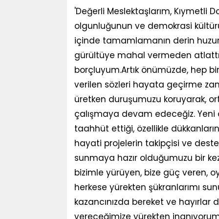
'Değerli Meslektaşlarım, Kıymetli D
olgunluğunun ve demokrasi kültürü
içinde tamamlamanın derin huzur
gürültüye mahal vermeden atlattığ
borçluyum.Artık önümüzde, hep bir
verilen sözleri hayata geçirme zam
üretken duruşumuzu koruyarak, o
çalışmaya devam edeceğiz. Yeni
taahhüt ettiği, özellikle dükkanla
hayati projelerin takipçisi ve deste
sunmaya hazır olduğumuzu bir kez
bizimle yürüyen, bize güç veren, 
herkese yürekten şükranlarımı sunuy
kazancınızda bereket ve hayırlar di
vereceğimize yürekten inanıyorum. 