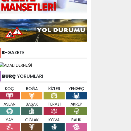
E-
GAZETE
BURÇ
YORUMLARI
KOÇ
BOĞA
İKİZLER
YENGEÇ
ASLAN
BAŞAK
TERAZİ
AKREP
YAY
OĞLAK
KOVA
BALIK