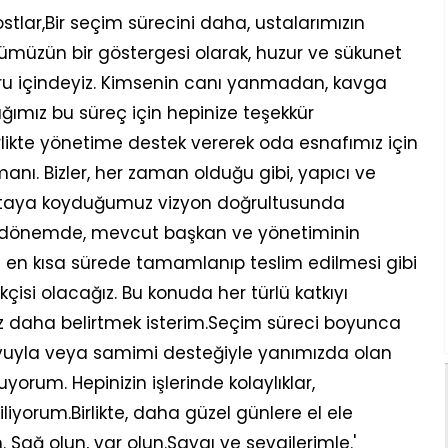
ostlar,Bir seçim sürecini daha, ustalarımızın
müzün bir göstergesi olarak, huzur ve sükunet
u içindeyiz. Kimsenin canı yanmadan, kavga
ımız bu süreç için hepinize teşekkür
likte yönetime destek vererek oda esnafımız için
anı. Bizler, her zaman olduğu gibi, yapıcı ve
rtaya koyduğumuz vizyon doğrultusunda
 dönemde, mevcut başkan ve yönetiminin
rın en kısa sürede tamamlanıp teslim edilmesi gibi
kçisi olacağız. Bu konuda her türlü katkıyı
 daha belirtmek isterim.Seçim süreci boyunca
oyuyla veya samimi desteğiyle yanımızda olan
orum. Hepinizin işlerinde kolaylıklar,
liyorum.Birlikte, daha güzel günlere el ele
Sağ olun, var olun.Saygı ve sevgilerimle.'