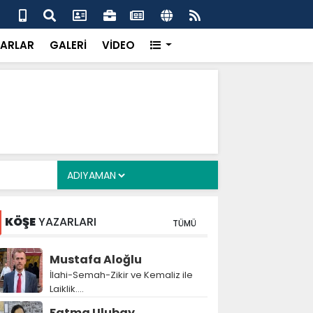
alyan: ‘Fransız Enstitüsü raporu, Adıyaman'daki siyasi
MHP
metroköy' kavramıyla açıklıyor’
yen
ARLAR
GALERİ
VİDEO
KÖŞE
YAZARLARI
TÜMÜ
Mustafa Aloğlu
İlahi-Semah-Zikir ve Kemaliz ile
Laiklik….
Fatma Ulubay