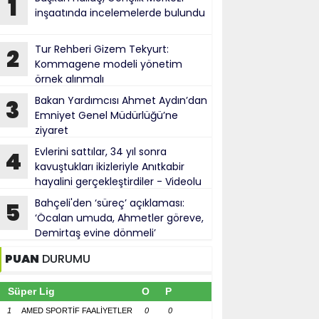
1
inşaatında incelemelerde bulundu
Tur Rehberi Gizem Tekyurt:
2
Kommagene modeli yönetim
örnek alınmalı
Bakan Yardımcısı Ahmet Aydın’dan
3
Emniyet Genel Müdürlüğü’ne
ziyaret
Evlerini sattılar, 34 yıl sonra
4
kavuştukları ikizleriyle Anıtkabir
hayalini gerçekleştirdiler - Videolu
Haber
Bahçeli'den ‘süreç’ açıklaması:
5
‘Öcalan umuda, Ahmetler göreve,
Demirtaş evine dönmeli’
PUAN
DURUMU
Süper Lig
O
P
1
AMED SPORTİF FAALİYETLER
0
0