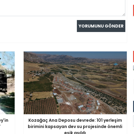
y'in
Kozağaç Ana Deposu devrede: 101 yerleşim
'
birimini kapsayan dev su projesinde önemli
eşik aşıldı