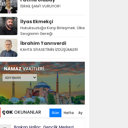
İSRAİL ŞAM'I VURUYOR!
İlyas Ekmekçi
Hukuksuzluğa Karşı Birleşmek: Ülke
Sevgisinin Gereği
İbrahim Tanrıverdi
KAHTA SİYASETİNİN İZDÜŞÜMLERİ
NAMAZ
VAKİTLERİ
ÇOK
OKUNANLAR
Gün
Hafta
Ay
Başkan Hallaç, Gençlik Merkezi