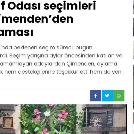
af Odası seçimleri
imenden’den
laması
ı'nda beklenen seçim süreci, bugün
rdi. Seçim yarışına aylar öncesinden katılan ve
ci tamamlayan adaylardan Çimenden, oylama
k hem destekçilerine teşekkür etti hem de yeni