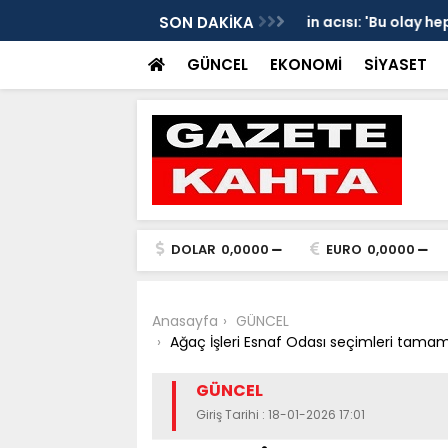
edim Özbey'in acısı: 'Bu olay hepimize
SON DAKİKA
Kozağaç Ana Deposu
projesinde önemli e
GÜNCEL
EKONOMİ
SİYASET
DOLAR
0,0000
EURO
0,0000
Anasayfa
GÜNCEL
Ağaç İşleri Esnaf Odası seçimleri tama
GÜNCEL
Giriş Tarihi : 18-01-2026 17:01