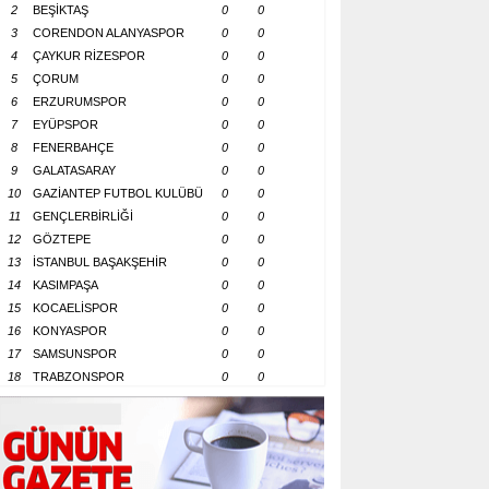
2
BEŞİKTAŞ
0
0
3
CORENDON ALANYASPOR
0
0
4
ÇAYKUR RİZESPOR
0
0
5
ÇORUM
0
0
6
ERZURUMSPOR
0
0
7
EYÜPSPOR
0
0
8
FENERBAHÇE
0
0
9
GALATASARAY
0
0
10
GAZİANTEP FUTBOL KULÜBÜ
0
0
11
GENÇLERBİRLİĞİ
0
0
12
GÖZTEPE
0
0
13
İSTANBUL BAŞAKŞEHİR
0
0
14
KASIMPAŞA
0
0
15
KOCAELİSPOR
0
0
16
KONYASPOR
0
0
17
SAMSUNSPOR
0
0
18
TRABZONSPOR
0
0