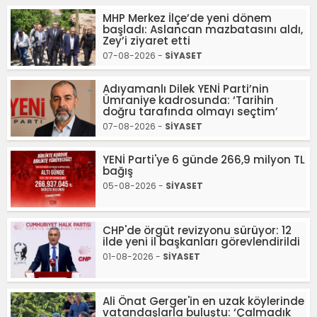
MHP Merkez İlçe’de yeni dönem
başladı: Aslancan mazbatasını aldı,
Zey’i ziyaret etti
07-08-2026 -
SİYASET
Adıyamanlı Dilek YENİ Parti’nin
Ümraniye kadrosunda: ‘Tarihin
doğru tarafında olmayı seçtim’
07-08-2026 -
SİYASET
YENİ Parti'ye 6 günde 266,9 milyon TL
bağış
05-08-2026 -
SİYASET
CHP'de örgüt revizyonu sürüyor: 12
ilde yeni il başkanları görevlendirildi
01-08-2026 -
SİYASET
Ali Önat Gerger'in en uzak köylerinde
vatandaşlarla buluştu: ‘Çalmadık