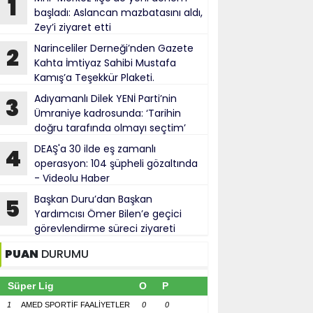
1
başladı: Aslancan mazbatasını aldı,
Zey’i ziyaret etti
Narinceliler Derneği’nden Gazete
2
Kahta İmtiyaz Sahibi Mustafa
Kamış’a Teşekkür Plaketi.
Adıyamanlı Dilek YENİ Parti’nin
3
Ümraniye kadrosunda: ‘Tarihin
doğru tarafında olmayı seçtim’
DEAŞ'a 30 ilde eş zamanlı
4
operasyon: 104 şüpheli gözaltında
- Videolu Haber
Başkan Duru’dan Başkan
5
Yardımcısı Ömer Bilen’e geçici
görevlendirme süreci ziyareti
PUAN
DURUMU
Süper Lig
O
P
1
AMED SPORTİF FAALİYETLER
0
0