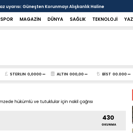
arısı: Güneşten Korunmayı Alışkanlık Haline
Haliliye’de
SPOR
MAGAZİN
DÜNYA
SAĞLIK
TEKNOLOJİ
YAZ
STERLIN
0,0000
ALTIN
000,00
BİST
00.000
ede hükümlü ve tutuklular için nakil çağrısı
430
OKUNMA