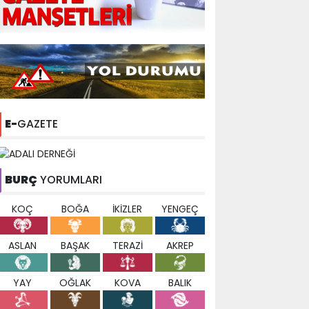
E-
GAZETE
BURÇ
YORUMLARI
KOÇ
BOĞA
İKİZLER
YENGEÇ
ASLAN
BAŞAK
TERAZİ
AKREP
YAY
OĞLAK
KOVA
BALIK