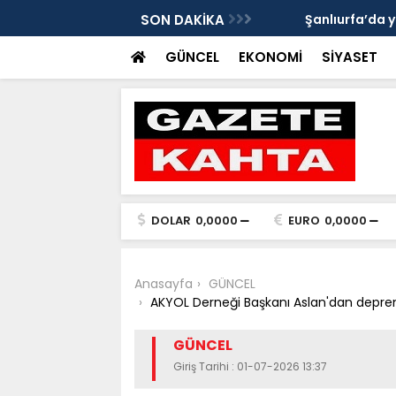
Gazete Kahta İmtiyaz Sahibi Mustafa
SON DAKİKA
Şanlıurfa’da yaz uy
Getirin
GÜNCEL
EKONOMİ
SİYASET
DOLAR
0,0000
EURO
0,0000
Anasayfa
GÜNCEL
AKYOL Derneği Başkanı Aslan'dan depremz
GÜNCEL
Giriş Tarihi : 01-07-2026 13:37