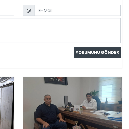
Email
@