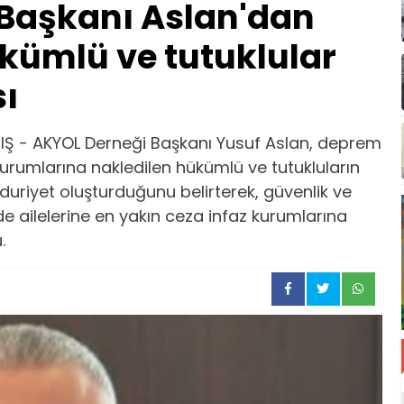
Başkanı Aslan'dan
ümlü ve tutuklular
sı
Ş - AKYOL Derneği Başkanı Yusuf Aslan, deprem
z kurumlarına nakledilen hükümlü ve tutukluların
uriyet oluşturduğunu belirterek, güvenlik ve
de ailelerine en yakın ceza infaz kurumlarına
.