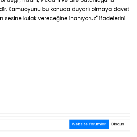
ebi değil; insani, vicdani ve aile bütünlüğünü
ntidir. Kamuoyunu bu konuda duyarlı olmaya davet
ın sesine kulak vereceğine inanıyoruz" ifadelerini
Website Yorumları
Disqus