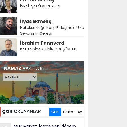
İSRAİL ŞAM'I VURUYOR!
İlyas Ekmekçi
Hukuksuzluğa Karşı Birleşmek: Ülke
Sevgisinin Gereği
İbrahim Tanrıverdi
KAHTA SİYASETİNİN İZDÜŞÜMLERİ
NAMAZ
VAKİTLERİ
ÇOK
OKUNANLAR
Gün
Hafta
Ay
MHP Merkez İlçe’de yeni dönem