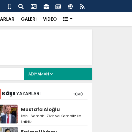
 her gün 4 bin 898 vatandaşa sıcak yemek
Baş
gör
ARLAR
GALERİ
VİDEO
KÖŞE
YAZARLARI
TÜMÜ
Mustafa Aloğlu
İlahi-Semah-Zikir ve Kemaliz ile
Laiklik….
Fatma Ulubay