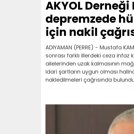
AKYOL Derneği 
depremzede hük
için nakil çağrı
ADIYAMAN (PERRE) - Mustafa KAMI
sonrası farklı illerdeki ceza infa
ailelerinden uzak kalmasının mağd
idari şartların uygun olması halin
nakledilmeleri çağrısında bulundu