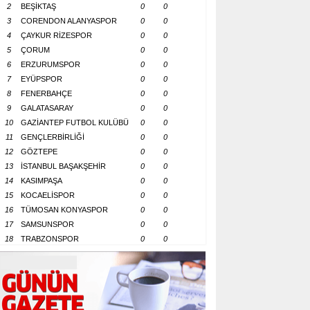
2
BEŞİKTAŞ
0
0
3
CORENDON ALANYASPOR
0
0
4
ÇAYKUR RİZESPOR
0
0
5
ÇORUM
0
0
6
ERZURUMSPOR
0
0
7
EYÜPSPOR
0
0
8
FENERBAHÇE
0
0
9
GALATASARAY
0
0
10
GAZİANTEP FUTBOL KULÜBÜ
0
0
11
GENÇLERBİRLİĞİ
0
0
12
GÖZTEPE
0
0
13
İSTANBUL BAŞAKŞEHİR
0
0
14
KASIMPAŞA
0
0
15
KOCAELİSPOR
0
0
16
TÜMOSAN KONYASPOR
0
0
17
SAMSUNSPOR
0
0
18
TRABZONSPOR
0
0