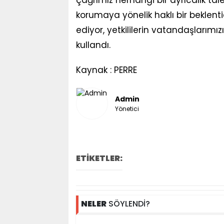
çağrımız herhangi bir ayrıcalık tal
korumaya yönelik haklı bir bekle
ediyor, yetkililerin vatandaşlarımız
kullandı.
Kaynak : PERRE
Admin
Yönetici
ETİKETLER:
NELER
SÖYLENDİ?