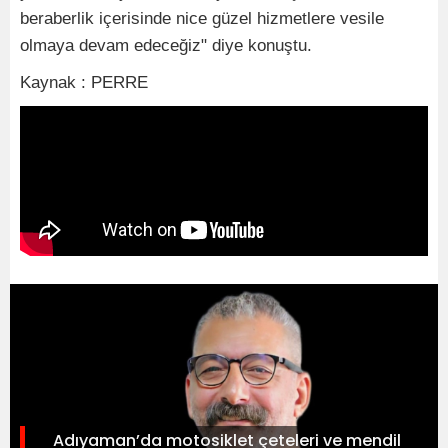
beraberlik içerisinde nice güzel hizmetlere vesile
olmaya devam edeceğiz" diye konuştu.
Kaynak : PERRE
Adıyaman’da motosiklet çeteleri ve mendil