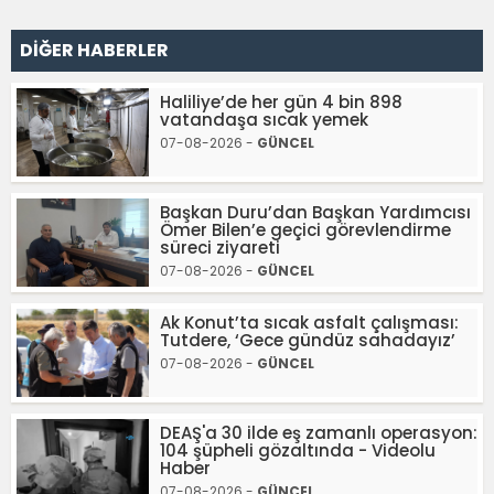
DİĞER HABERLER
Haliliye’de her gün 4 bin 898
vatandaşa sıcak yemek
07-08-2026 -
GÜNCEL
Başkan Duru’dan Başkan Yardımcısı
Ömer Bilen’e geçici görevlendirme
süreci ziyareti
07-08-2026 -
GÜNCEL
Ak Konut’ta sıcak asfalt çalışması:
Tutdere, ‘Gece gündüz sahadayız’
07-08-2026 -
GÜNCEL
DEAŞ'a 30 ilde eş zamanlı operasyon:
104 şüpheli gözaltında - Videolu
Haber
07-08-2026 -
GÜNCEL