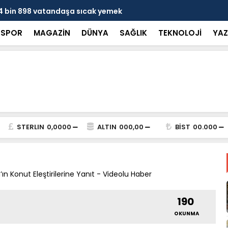
n 4 bin 898 vatandaşa sıcak yemek
Başkan Dur
görevlendir
SPOR
MAGAZİN
DÜNYA
SAĞLIK
TEKNOLOJİ
YAZ
STERLIN
0,0000
ALTIN
000,00
BİST
00.000
n’ın Konut Eleştirilerine Yanıt - Videolu Haber
190
OKUNMA