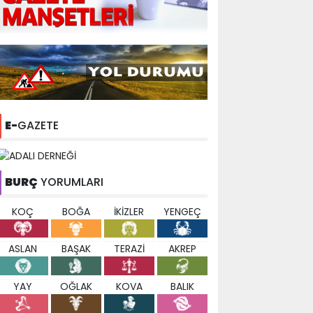
E-
GAZETE
BURÇ
YORUMLARI
KOÇ
BOĞA
İKİZLER
YENGEÇ
ASLAN
BAŞAK
TERAZİ
AKREP
YAY
OĞLAK
KOVA
BALIK