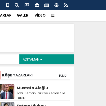
u’dan Başkan Yardımcısı Ömer Bilen’e geçici
MHP
me süreci ziyareti
Zey
ARLAR
GALERİ
VİDEO
KÖŞE
YAZARLARI
TÜMÜ
Mustafa Aloğlu
İlahi-Semah-Zikir ve Kemaliz ile
Laiklik….
Fatma Ulubay