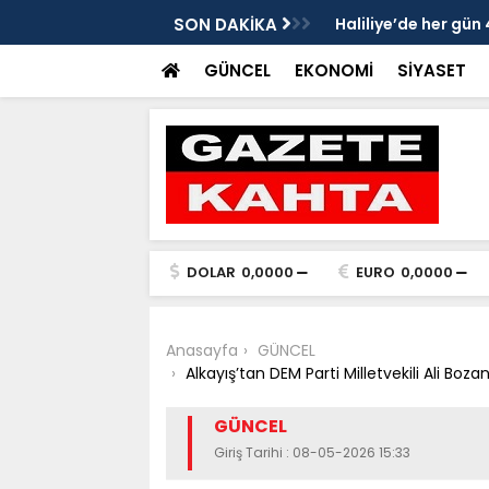
üneşten Korunmayı Alışkanlık Haline
SON DAKİKA
Haliliye’de her gü
GÜNCEL
EKONOMİ
SİYASET
DOLAR
0,0000
EURO
0,0000
Anasayfa
GÜNCEL
Alkayış’tan DEM Parti Milletvekili Ali Boza
GÜNCEL
Giriş Tarihi : 08-05-2026 15:33