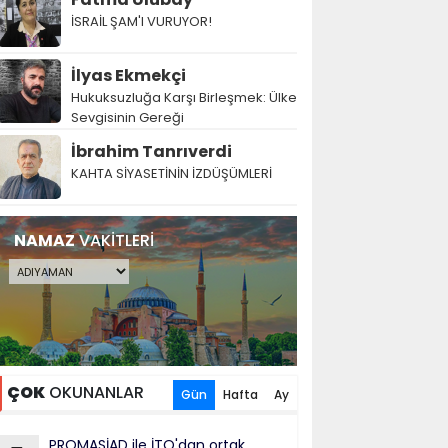
İSRAİL ŞAM'I VURUYOR!
İlyas Ekmekçi
Hukuksuzluğa Karşı Birleşmek: Ülke
Sevgisinin Gereği
İbrahim Tanrıverdi
KAHTA SİYASETİNİN İZDÜŞÜMLERİ
NAMAZ
VAKİTLERİ
ÇOK
OKUNANLAR
Gün
Hafta
Ay
PROMASİAD ile İTO'dan ortak