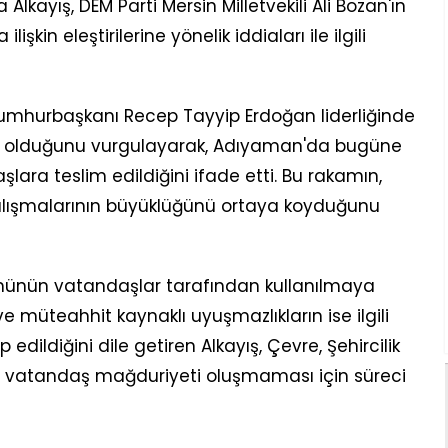
lkayış, DEM Parti Mersin Milletvekili Ali Bozan'ın
kin eleştirilerine yönelik iddiaları ile ilgili
Cumhurbaşkanı Recep Tayyip Erdoğan liderliğinde
a olduğunu vurgulayarak, Adıyaman'da bugüne
ara teslim edildiğini ifade etti. Bu rakamın,
alışmalarının büyüklüğünü ortaya koyduğunu
münün vatandaşlar tarafından kullanılmaya
 ve müteahhit kaynaklı uyuşmazlıkların ise ilgili
dildiğini dile getiren Alkayış, Çevre, Şehircilik
nün vatandaş mağduriyeti oluşmaması için süreci