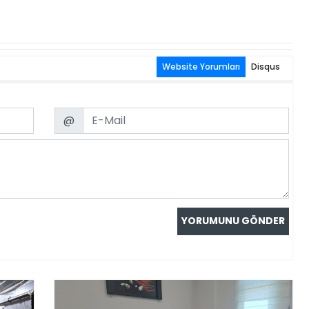
Website Yorumları
Disqus
Email
@