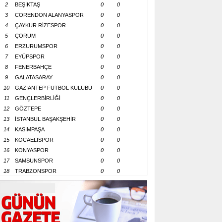
2
BEŞİKTAŞ
0
0
3
CORENDON ALANYASPOR
0
0
4
ÇAYKUR RİZESPOR
0
0
5
ÇORUM
0
0
6
ERZURUMSPOR
0
0
7
EYÜPSPOR
0
0
8
FENERBAHÇE
0
0
9
GALATASARAY
0
0
10
GAZİANTEP FUTBOL KULÜBÜ
0
0
11
GENÇLERBİRLİĞİ
0
0
12
GÖZTEPE
0
0
13
İSTANBUL BAŞAKŞEHİR
0
0
14
KASIMPAŞA
0
0
15
KOCAELİSPOR
0
0
16
KONYASPOR
0
0
17
SAMSUNSPOR
0
0
18
TRABZONSPOR
0
0