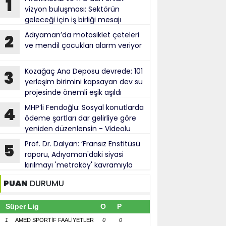
1
vizyon buluşması: Sektörün
geleceği için iş birliği mesajı
Adıyaman’da motosiklet çeteleri
2
ve mendil çocukları alarm veriyor
Kozağaç Ana Deposu devrede: 101
3
yerleşim birimini kapsayan dev su
projesinde önemli eşik aşıldı
MHP’li Fendoğlu: Sosyal konutlarda
4
ödeme şartları dar gelirliye göre
yeniden düzenlensin - Videolu
Haber
Prof. Dr. Dalyan: ‘Fransız Enstitüsü
5
raporu, Adıyaman'daki siyasi
kırılmayı 'metroköy' kavramıyla
açıklıyor’
PUAN
DURUMU
Süper Lig
O
P
1
AMED SPORTİF FAALİYETLER
0
0