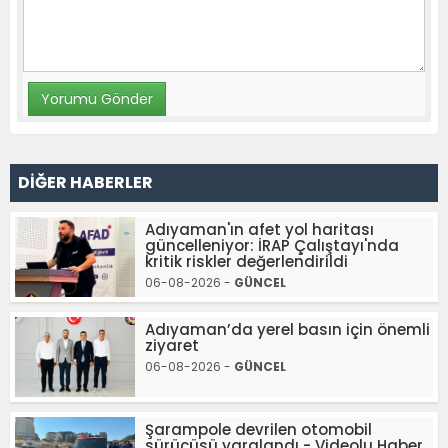
DİĞER HABERLER
Adıyaman'ın afet yol haritası
güncelleniyor: İRAP Çalıştayı'nda
kritik riskler değerlendirildi
06-08-2026 -
GÜNCEL
Adıyaman’da yerel basın için önemli
ziyaret
06-08-2026 -
GÜNCEL
Şarampole devrilen otomobil
sürücüsü yaralandı - Videolu Haber