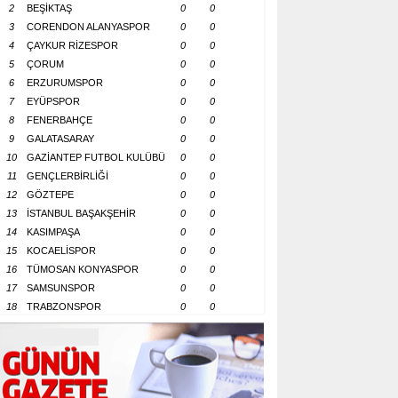
2
BEŞİKTAŞ
0
0
3
CORENDON ALANYASPOR
0
0
4
ÇAYKUR RİZESPOR
0
0
5
ÇORUM
0
0
6
ERZURUMSPOR
0
0
7
EYÜPSPOR
0
0
8
FENERBAHÇE
0
0
9
GALATASARAY
0
0
10
GAZİANTEP FUTBOL KULÜBÜ
0
0
11
GENÇLERBİRLİĞİ
0
0
12
GÖZTEPE
0
0
13
İSTANBUL BAŞAKŞEHİR
0
0
14
KASIMPAŞA
0
0
15
KOCAELİSPOR
0
0
16
TÜMOSAN KONYASPOR
0
0
17
SAMSUNSPOR
0
0
18
TRABZONSPOR
0
0