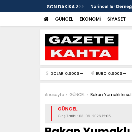
Gazete Kahta İmtiyaz Sahibi Mustafa
SON DAKİKA
Şanlıurfa’da yaz uy
Getirin
GÜNCEL
EKONOMİ
SİYASET
DOLAR
0,0000
EURO
0,0000
Anasayfa
GÜNCEL
Bakan Yumaklı kırsal 
GÜNCEL
Giriş Tarihi : 03-06-2026 12:05
Bakan Yumaklı k