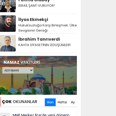
İSRAİL ŞAM'I VURUYOR!
İlyas Ekmekçi
Hukuksuzluğa Karşı Birleşmek: Ülke
Sevgisinin Gereği
İbrahim Tanrıverdi
KAHTA SİYASETİNİN İZDÜŞÜMLERİ
NAMAZ
VAKİTLERİ
ÇOK
OKUNANLAR
Gün
Hafta
Ay
MHP Merkez İlçe’de yeni dönem