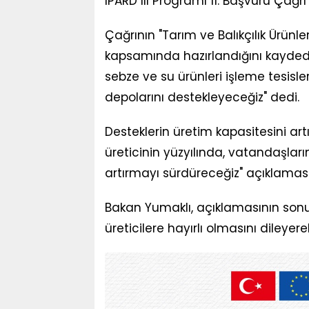
IPARD III Programı 11. Başvuru Çağrı
Çağrının "Tarım ve Balıkçılık Ürünl
kapsamında hazırlandığını kayded
sebze ve su ürünleri işleme tesisl
depolarını destekleyeceğiz" dedi.
Desteklerin üretim kapasitesini ar
üreticinin yüzyılında, vatandaşlar
artırmayı sürdüreceğiz" açıklamas
Bakan Yumaklı, açıklamasının sonu
üreticilere hayırlı olmasını dileyerek