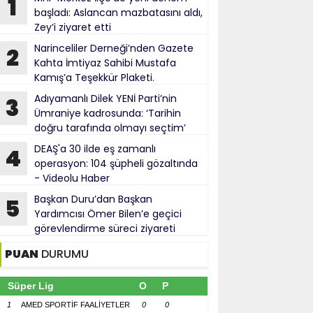
1
başladı: Aslancan mazbatasını aldı,
Zey’i ziyaret etti
Narinceliler Derneği’nden Gazete
2
Kahta İmtiyaz Sahibi Mustafa
Kamış’a Teşekkür Plaketi.
Adıyamanlı Dilek YENİ Parti’nin
3
Ümraniye kadrosunda: ‘Tarihin
doğru tarafında olmayı seçtim’
DEAŞ'a 30 ilde eş zamanlı
4
operasyon: 104 şüpheli gözaltında
- Videolu Haber
Başkan Duru’dan Başkan
5
Yardımcısı Ömer Bilen’e geçici
görevlendirme süreci ziyareti
PUAN
DURUMU
Süper Lig
O
P
1
AMED SPORTİF FAALİYETLER
0
0