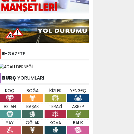
E-
GAZETE
BURÇ
YORUMLARI
KOÇ
BOĞA
İKİZLER
YENGEÇ
ASLAN
BAŞAK
TERAZİ
AKREP
YAY
OĞLAK
KOVA
BALIK