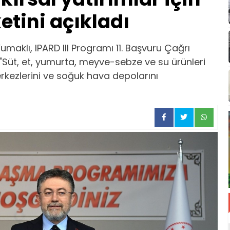
etini açıkladı
aklı, IPARD III Programı 11. Başvuru Çağrı
k, "Süt, et, yumurta, meyve-sebze ve su ürünleri
erkezlerini ve soğuk hava depolarını