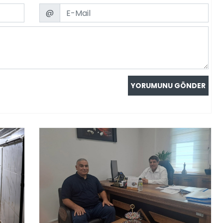
Email
@