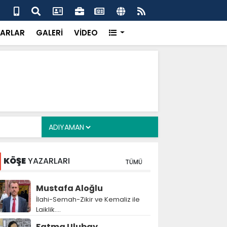
 her gün 4 bin 898 vatandaşa sıcak yemek
Baş
gör
ARLAR
GALERİ
VİDEO
KÖŞE
YAZARLARI
TÜMÜ
Mustafa Aloğlu
İlahi-Semah-Zikir ve Kemaliz ile
Laiklik….
Fatma Ulubay