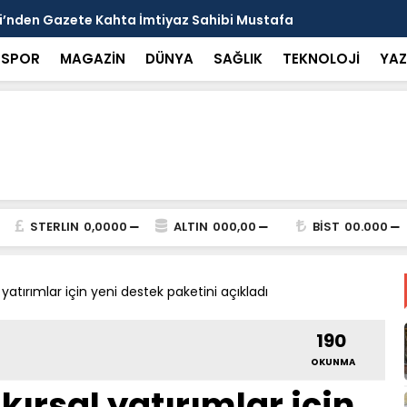
arısı: Güneşten Korunmayı Alışkanlık Haline
Haliliye’de
SPOR
MAGAZİN
DÜNYA
SAĞLIK
TEKNOLOJİ
YAZ
STERLIN
0,0000
ALTIN
000,00
BİST
00.000
yatırımlar için yeni destek paketini açıkladı
190
OKUNMA
ırsal yatırımlar için