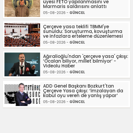
üyesi FETÖ yapılanmasını ve
Marmaris saldırısını anlattı
05-08-2026 -
GÜNCEL
Çerçeve yasa teklifi TBMM'ye
sunuldu: Soruşturma, kovuşturma
ve infazlara erteleme düzenlemesi
05-08-2026 -
GÜNCEL
Ağıralioğlu'ndan 'çerçeve yasa' çıkışı:
‘Öcalan biliyor, millet bilmiyor’ -
Videolu Haber
05-08-2026 -
GÜNCEL
ADD Genel Başkanı Bozkurt'tan
Çerçeve Yasa çıkışı: ‘İmzalayan da
kabul oyu veren de yanlış yapar’
05-08-2026 -
GÜNCEL